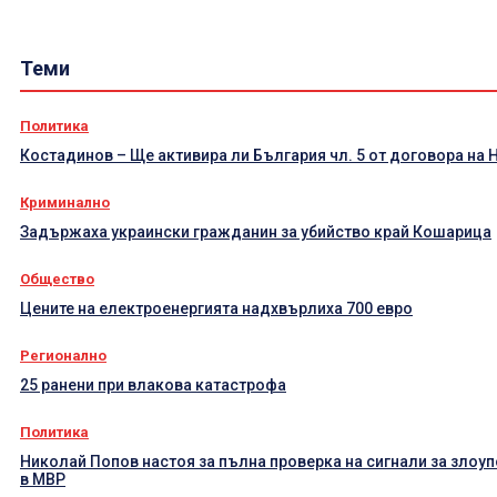
Теми
Политика
Костадинов – Ще активира ли България чл. 5 от договора на 
Криминално
Задържаха украински гражданин за убийство край Кошарица
Общество
Цените на електроенергията надхвърлиха 700 евро
Регионално
25 ранени при влакова катастрофа
Политика
Николай Попов настоя за пълна проверка на сигнали за злоу
в МВР