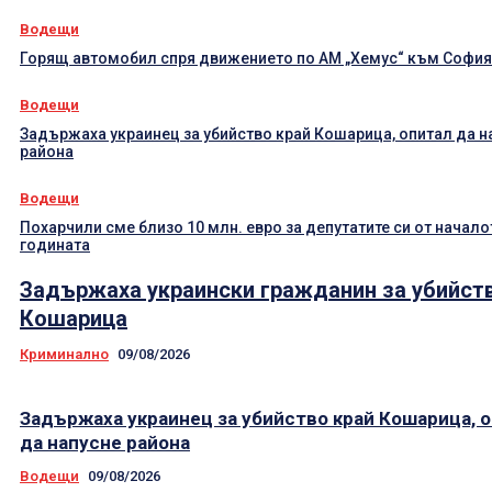
Водещи
Горящ автомобил спря движението по АМ „Хемус“ към София
Водещи
Задържаха украинец за убийство край Кошарица, опитал да н
района
Водещи
Похарчили сме близо 10 млн. евро за депутатите си от начало
годината
Задържаха украински гражданин за убийст
Кошарица
Криминално
09/08/2026
Задържаха украинец за убийство край Кошарица, 
да напусне района
Водещи
09/08/2026