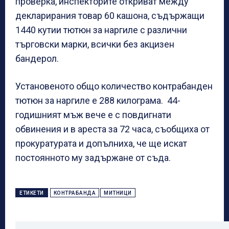
проверка, инспекторите откриват между
декларирания товар 60 кашона, съдържащи
1440 кутии тютюн за наргиле с различни
търговски марки, всички без акцизен
бандерол.
Установеното общо количество контрабанден
тютюн за наргиле е 288 килограма. 44-
годишният мъж вече е с повдигнати
обвинения и в ареста за 72 часа, съобщиха от
прокуратурата и допълниха, че ще искат
постоянното му задържане от съда.
ЕТИКЕТИ
КОНТРАБАНДА
МИТНИЦИ