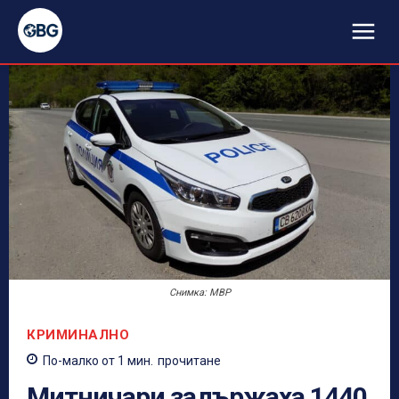
Снимка: МВР
КРИМИНАЛНО
По-малко от 1
мин.
прочитане
Митничари задържаха 1440