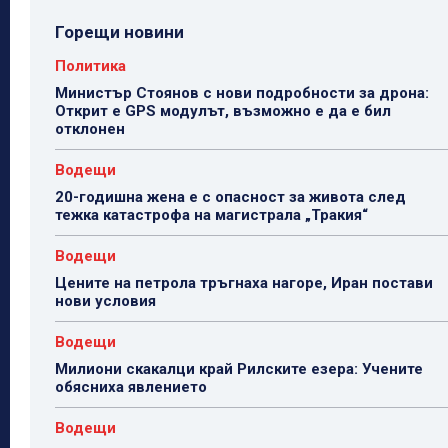
Горещи новини
Политика
Министър Стоянов с нови подробности за дрона:
Открит е GPS модулът, възможно е да е бил
отклонен
Водещи
20-годишна жена е с опасност за живота след
тежка катастрофа на магистрала „Тракия“
Водещи
Цените на петрола тръгнаха нагоре, Иран постави
нови условия
Водещи
Милиони скакалци край Рилските езера: Учените
обясниха явлението
Водещи