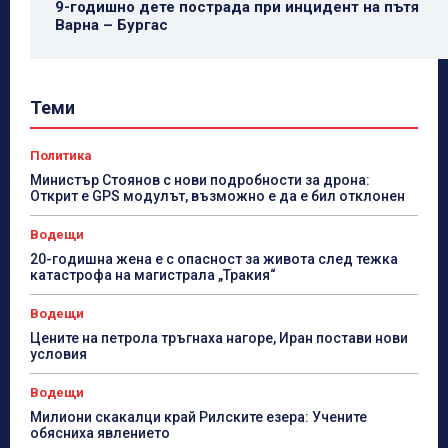
9-годишно дете пострада при инцидент на пътя
Варна – Бургас
Теми
Политика
Министър Стоянов с нови подробности за дрона:
Открит е GPS модулът, възможно е да е бил отклонен
Водещи
20-годишна жена е с опасност за живота след тежка
катастрофа на магистрала „Тракия“
Водещи
Цените на петрола тръгнаха нагоре, Иран постави нови
условия
Водещи
Милиони скакалци край Рилските езера: Учените
обясниха явлението