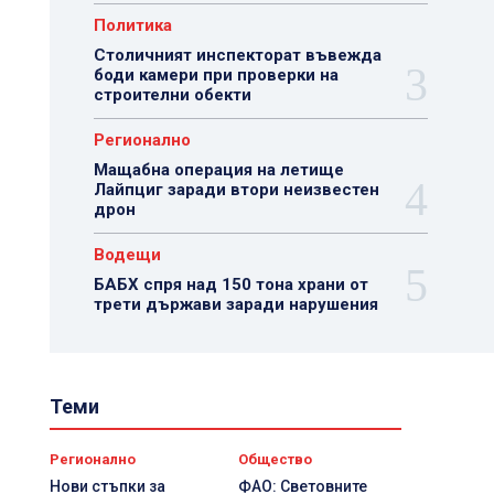
Политика
Столичният инспекторат въвежда
боди камери при проверки на
строителни обекти
Регионално
Мащабна операция на летище
Лайпциг заради втори неизвестен
дрон
Водещи
БАБХ спря над 150 тона храни от
трети държави заради нарушения
Теми
Регионално
Общество
Нови стъпки за
ФАО: Световните