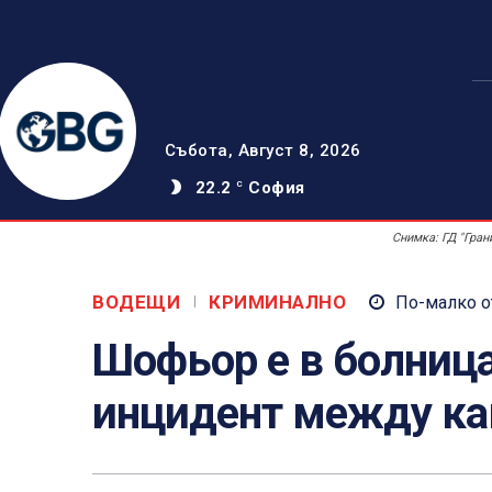
Събота, Август 8, 2026
22.2
София
C
Снимка: ГД "Гран
ВОДЕЩИ
КРИМИНАЛНО
По-малко о
Шофьор е в болниц
инцидент между ка