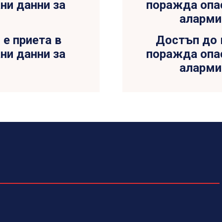
 е приета в
Достъп до 
ни данни за
поражда опас
аларми