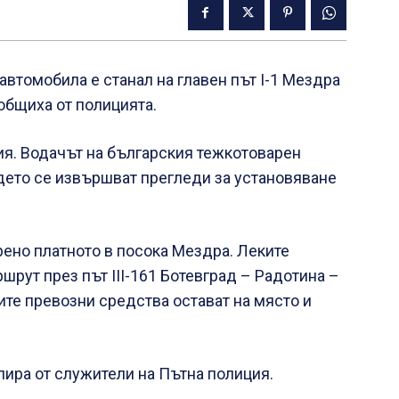
втомобила е станал на главен път I-1 Мездра
ъобщиха от полицията.
ция. Водачът на българския тежкотоварен
дето се извършват прегледи за установяване
ено платното в посока Мездра. Леките
рут през път III-161 Ботевград – Радотина –
те превозни средства остават на място и
лира от служители на Пътна полиция.