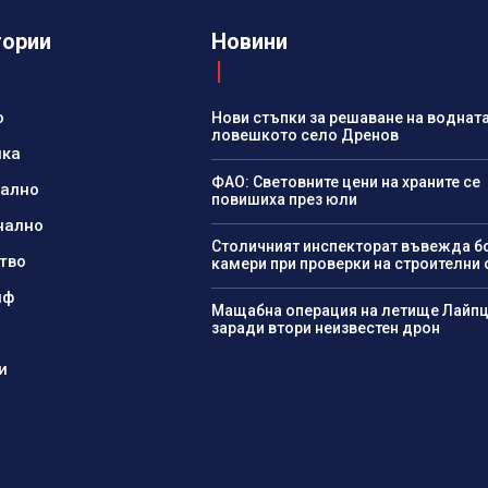
гории
Новини
о
Нови стъпки за решаване на водната
ловешкото село Дренов
ика
ФАО: Световните цени на храните се
нално
повишиха през юли
нално
Столичният инспекторат въвежда б
тво
камери при проверки на строителни 
йф
Мащабна операция на летище Лайпц
заради втори неизвестен дрон
и