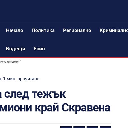
Начало
Политика
Регионално
Криминалн
Водещи
Екип
ична полиция"
т 1
мин.
прочитане
а след тежък
миони край Скравена