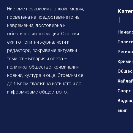
Ние сме независима онлайн медия,
Кате
посветена на предоставянето на
навременна, достоверна и
Начал
обективна информация. С нашия
екип от опитни журналисти и
Полит
редактори, покриваме актуални
Регио
теми от България и света –
Крими
политика, общество, криминални
Общес
новини, култура и още. Стремим се
Хайла
да бъдем гласът на истината и да
Спорт
информираме обществото.
Водещ
Екип