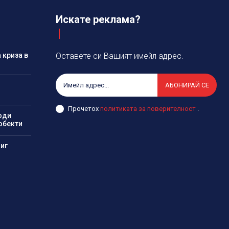
Искате реклама?
 криза в
Оставете си Вашият имейл адрес.
АБОНИРАЙ СЕ
Прочетох
политиката за поверителност
.
оди
обекти
иг