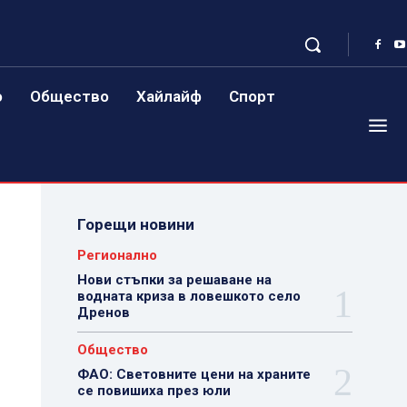
о
Общество
Хайлайф
Спорт
Горещи новини
Регионално
Нови стъпки за решаване на
водната криза в ловешкото село
Дренов
Общество
ФАО: Световните цени на храните
се повишиха през юли