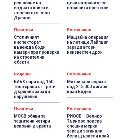
решаване на
цени на храните се
водната криза в
повишиха през юли
ловешкото село
Дренов
Политика
Регионално
Столичният
Мащабна операция
инспекторат
на летище Лайпциг
въвежда боди
заради втори
камери при проверки
неизвестен дрон
на строителни
обекти
Водещи
Регионално
БАБХ спря над 150
Митничари спряха
тона храни от трети
над 215 000 цигари
държави заради
край Видин
нарушения
Политика
Регионално
МОСВ обяви за
РИОСВ – Велико
защитени четири
Търново поиска
вековни дървета
спешни мерки
заради загинали
бели щъркели край