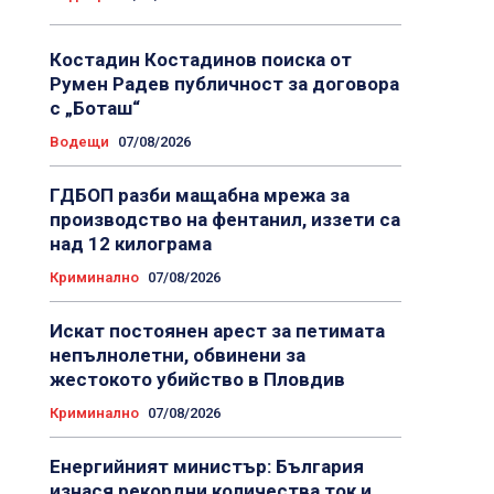
Костадин Костадинов поиска от
Румен Радев публичност за договора
с „Боташ“
Водещи
07/08/2026
ГДБОП разби мащабна мрежа за
производство на фентанил, иззети са
над 12 килограма
Криминално
07/08/2026
Искат постоянен арест за петимата
непълнолетни, обвинени за
жестокото убийство в Пловдив
Криминално
07/08/2026
Енергийният министър: България
изнася рекордни количества ток и