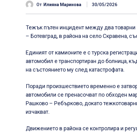
30/05/2026
От
Илияна Маринова
Тежък пътен инцидент между два товарни а
– Ботевград, в района на село Скравена, с
Единият от камионите е с турска регистра
автомобил е транспортиран до болница, къ
на състоянието му след катастрофата.
Поради произшествието временно е затвор
автомобили се пренасочват по обходен марш
Рашково – Ребърково, докато тежкотоварни
изчакват.
Движението в района се контролира и регу