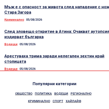
Мъж е с опасност за живота след нападение с нож
Стара Загора
Криминално
05/08/2026
След зловещо откритие в Атина: Очакват аутопсия
издирват българка
Водещи
05/08/2026
Арестуваха трима заради нелегален зехтин край
столицата
Водещи
05/08/2026
Популярни категории
ОБЩЕСТВО
ПОЛИТИКА
ВОДЕЩИ
РЕГИОНАЛНО
КРИМИНАЛНО
СПОРТ
ХАЙЛАЙФ