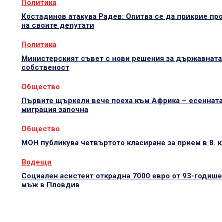
Политика
Костадинов атакува Радев: Опитва се да прикрие пр
на своите депутати
Политика
Министерският съвет с нови решения за държавната
собственост
Общество
Първите щъркели вече поеха към Африка – есеннат
миграция започна
Общество
МОН публикува четвъртото класиране за прием в 8. 
Водещи
Социален асистент открадна 7000 евро от 93-годиш
мъж в Пловдив