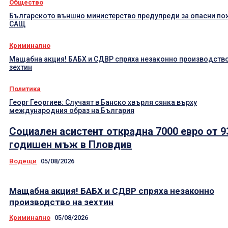
Общество
Българското външно министерство предупреди за опасни по
САЩ
Криминално
Мащабна акция! БАБХ и СДВР спряха незаконно производство
зехтин
Политика
Георг Георгиев: Случаят в Банско хвърля сянка върху
международния образ на България
Социален асистент открадна 7000 евро от 9
годишен мъж в Пловдив
Водещи
05/08/2026
Мащабна акция! БАБХ и СДВР спряха незаконно
производство на зехтин
Криминално
05/08/2026