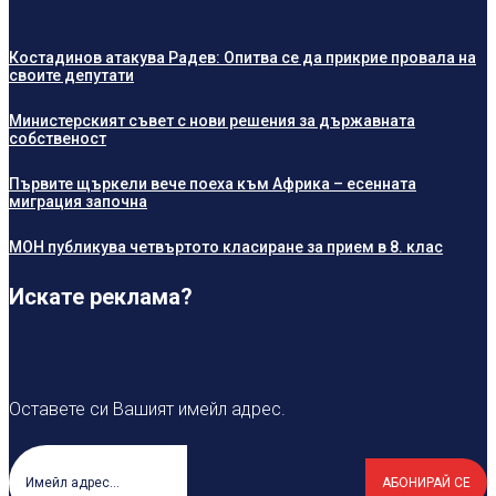
Костадинов атакува Радев: Опитва се да прикрие провала на
своите депутати
Министерският съвет с нови решения за държавната
собственост
Първите щъркели вече поеха към Африка – есенната
миграция започна
МОН публикува четвъртото класиране за прием в 8. клас
Искате реклама?
Оставете си Вашият имейл адрес.
АБОНИРАЙ СЕ