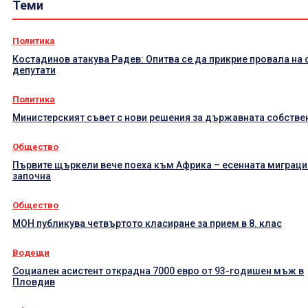
Теми
Политика
Костадинов атакува Радев: Опитва се да прикрие провала на 
депутати
Политика
Министерският съвет с нови решения за държавната собстве
Общество
Първите щъркели вече поеха към Африка – есенната миграци
започна
Общество
МОН публикува четвъртото класиране за прием в 8. клас
Водещи
Социален асистент открадна 7000 евро от 93-годишен мъж в
Пловдив