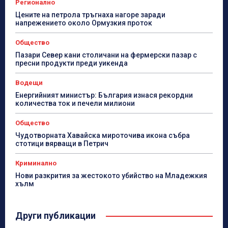
Регионално
Цените на петрола тръгнаха нагоре заради
напрежението около Ормузкия проток
Общество
Пазари Север кани столичани на фермерски пазар с
пресни продукти преди уикенда
Водещи
Енергийният министър: България изнася рекордни
количества ток и печели милиони
Общество
Чудотворната Хавайска мироточива икона събра
стотици вярващи в Петрич
Криминално
Нови разкрития за жестокото убийство на Младежкия
хълм
Други публикации