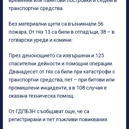
временни или паянтови постройки и седем в
транспортни средства.
Без материални щети са възникнали 56
пожара. От тях 13 са били в отпадъци, 38 – в
готварски уреди и комини.
През денонощието са извършени и 125
спасителни дейности и помощни операции.
Дванадесет от тях са били при катастрофи с
транспортни средства, пет – при битови или
промишлени инциденти, а в 108 случая е
оказана техническа помощ.
От ГДПБЗН съобщават още, че са
регистрирани и пет лъжливи повиквания.