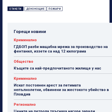
ЕТИКЕТИ
ДЕНОНОЩИЕ
ПОЖАРИ
Горещи новини
Криминално
ГДБОП разби мащабна мрежа за производство на
фентанил, иззети са над 12 килограма
Общество
Къщите са най-предпочитаното жилище у нас
Криминално
Искат постоянен арест за петимата
непълнолетни, обвинени за жестокото убийство в
Пловдив
Регионално
Цените на петрола тръгнаха нагоре заради