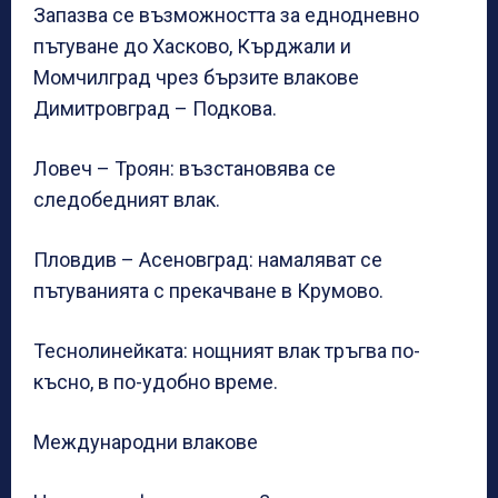
Запазва се възможността за еднодневно
пътуване до Хасково, Кърджали и
Момчилград чрез бързите влакове
Димитровград – Подкова.
Ловеч – Троян: възстановява се
следобедният влак.
Пловдив – Асеновград: намаляват се
пътуванията с прекачване в Крумово.
Теснолинейката: нощният влак тръгва по-
късно, в по-удобно време.
Международни влакове