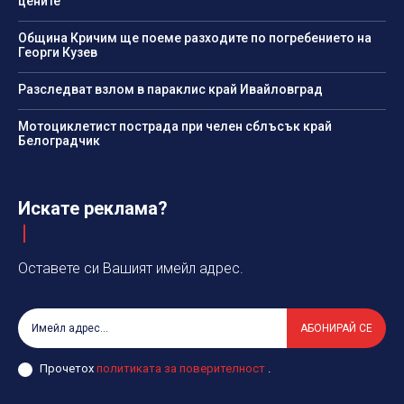
цените
Община Кричим ще поеме разходите по погребението на
Георги Кузев
Разследват взлом в параклис край Ивайловград
Мотоциклетист пострада при челен сблъсък край
Белоградчик
Искате реклама?
Оставете си Вашият имейл адрес.
АБОНИРАЙ СЕ
Прочетох
политиката за поверителност
.