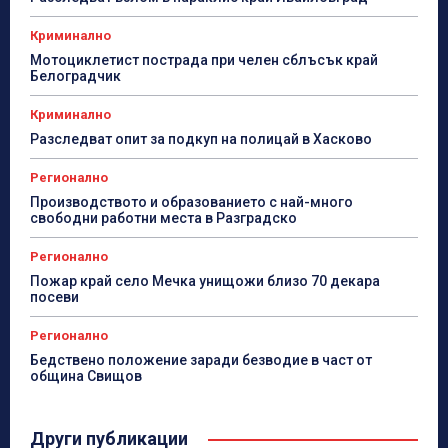
Криминално
Мотоциклетист пострада при челен сблъсък край
Белоградчик
Криминално
Разследват опит за подкуп на полицай в Хасково
Регионално
Производството и образованието с най-много
свободни работни места в Разградско
Регионално
Пожар край село Мечка унищожи близо 70 декара
посеви
Регионално
Бедствено положение заради безводие в част от
община Свищов
Други публикации