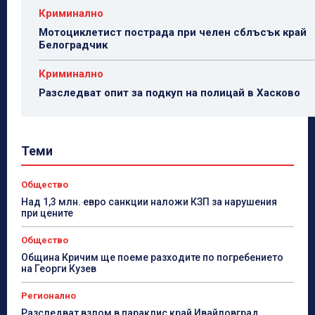
Криминално
Мотоциклетист пострада при челен сблъсък край
Белоградчик
Криминално
Разследват опит за подкуп на полицай в Хасково
Теми
Общество
Над 1,3 млн. евро санкции наложи КЗП за нарушения
при цените
Общество
Община Кричим ще поеме разходите по погребението
на Георги Кузев
Регионално
Разследват взлом в параклис край Ивайловград