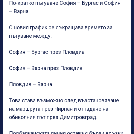
По-кратко пътуване София – Бургас и София
– Варна
С новия график се съкращава времето за
пътуване между:
София – Бургас през Пловдив
София – Варна през Пловдив
Пловдив – Варна
Това става възможно след възстановяване
на маршрута през Чирпан и отпадане на
обиколния път през Димитровград.
Подбалканската линия остава с бързи връзки