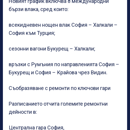
Новият график включва 8 международни
бързи влака, сред които:
всекидневен нощен влак София – Халкали –
София към Турция;
сезонни вагони Букурещ – Халкали;
връзки с Румъния по направленията София –
Букурещ и София – Крайова чрез Видин.
Съобразяване с ремонти по ключови гари
Разписанието отчита големите ремонтни
дейности в:
Централна гара София,