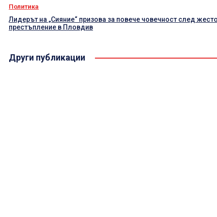
Политика
Лидерът на „Сияние“ призова за повече човечност след жест
престъпление в Пловдив
Други публикации