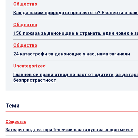
Общество
Как да пазим природата през лятото? Експерти с ва
Общество
150 пожара за денонощие в страната, един човек е з
Общество
24 катастрофи за денонощие у нас, няма загинали
Uncategorized
Главчев си прави отвод по част от одитите, за да гар
безпристрастност
Теми
Общество
Затварят подлеза при Телевизионната кула за нощно миене