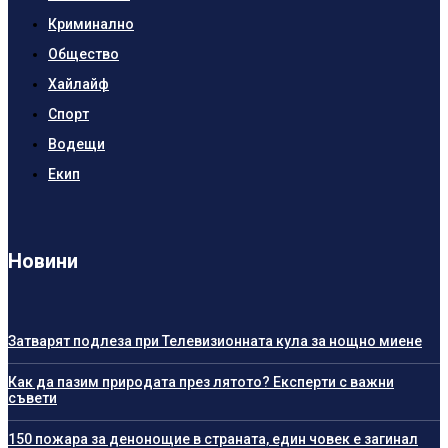
Криминално
Общество
Хайлайф
Спорт
Водещи
Екип
Новини
Затварят подлеза при Телевизионната кула за нощно миене
Как да пазим природата през лятото? Експерти с важни
съвети
150 пожара за денонощие в страната, един човек е загинал