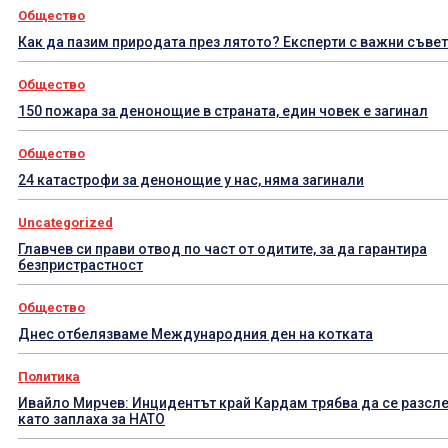
Общество
Как да пазим природата през лятото? Експерти с важни съве
Общество
150 пожара за денонощие в страната, един човек е загинал
Общество
24 катастрофи за денонощие у нас, няма загинали
Uncategorized
Главчев си прави отвод по част от одитите, за да гарантира
безпристрастност
Общество
Днес отбелязваме Международния ден на котката
Политика
Ивайло Мирчев: Инцидентът край Кардам трябва да се разсл
като заплаха за НАТО