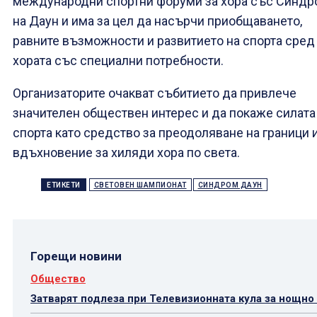
международни спортни форуми за хора със Синдр
на Даун и има за цел да насърчи приобщаването,
равните възможности и развитието на спорта сред
хората със специални потребности.
Организаторите очакват събитието да привлече
значителен обществен интерес и да покаже силата
спорта като средство за преодоляване на граници 
вдъхновение за хиляди хора по света.
ЕТИКЕТИ
СВЕТОВЕН ШАМПИОНАТ
СИНДРОМ ДАУН
Горещи новини
Общество
Затварят подлеза при Телевизионната кула за нощно