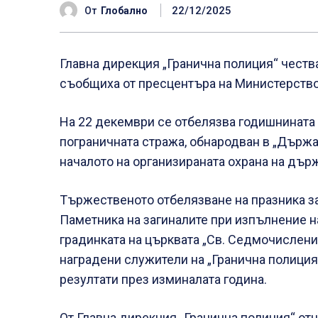
22/12/2025
От
Глобално
Главна дирекция „Гранична полиция“ честв
съобщиха от пресцентъра на Министерство
На 22 декември се отбелязва годишнината 
пограничната стража, обнародван в „Държа
началото на организираната охрана на дър
Тържественото отбелязване на празника зап
Паметника на загиналите при изпълнение н
градинката на църквата „Св. Седмочислени
наградени служители на „Гранична полиция
резултати през изминалата година.
От Главна дирекция „Гранична полиция“ от