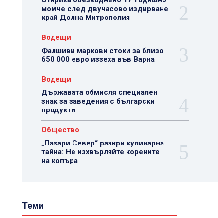
Откриха обезводнено 17-годишно
момче след двучасово издирване
край Долна Митрополия
Водещи
Фалшиви маркови стоки за близо
650 000 евро иззеха във Варна
Водещи
Държавата обмисля специален
знак за заведения с български
продукти
Общество
„Пазари Север“ разкри кулинарна
тайна: Не изхвърляйте корените
на копъра
Теми