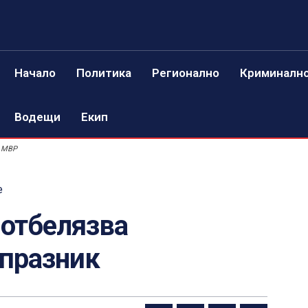
Начало
Политика
Регионално
Криминалн
Водещи
Екип
 МВР
е
 отбелязва
 празник