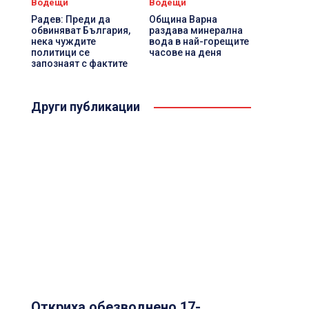
Водещи
Водещи
Радев: Преди да
Община Варна
обвиняват България,
раздава минерална
нека чуждите
вода в най-горещите
политици се
часове на деня
запознаят с фактите
Други публикации
Откриха обезводнено 17-