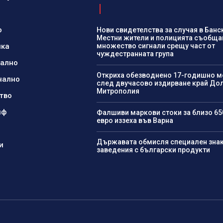
о
Нови свидетелства за случая в Банс
Местни жители и полицията съобща
ика
множество сигнали срещу част от
чуждестранната група
нално
Откриха обезводнено 17-годишно 
нално
след двучасово издирване край До
Митрополия
тво
йф
Фалшиви маркови стоки за близо 65
евро иззеха във Варна
Държавата обмисля специален знак
и
заведения с български продукти