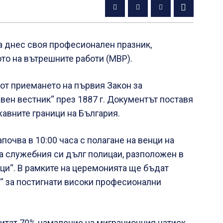
а днес своя професионален празник,
то на вътрешните работи (МВР).
от приемането на първия Закон за
вен вестник“ през 1887 г. Документът поставя
жавните граници на България.
очва в 10:00 часа с полагане на венци на
а служебния си дълг полицаи, разположен в
ци“. В рамките на церемонията ще бъдат
“ за постигнати високи професионални
читат 70% намаление на миграционния натиск