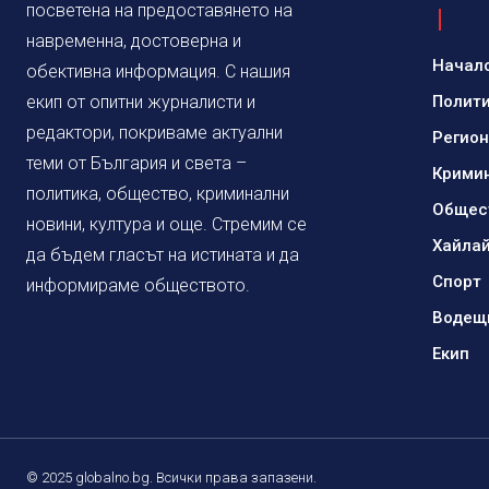
посветена на предоставянето на
навременна, достоверна и
Начал
обективна информация. С нашия
екип от опитни журналисти и
Полит
редактори, покриваме актуални
Регио
теми от България и света –
Крими
политика, общество, криминални
Общес
новини, култура и още. Стремим се
Хайла
да бъдем гласът на истината и да
Спорт
информираме обществото.
Водещ
Екип
© 2025 globalno.bg. Всички права запазени.