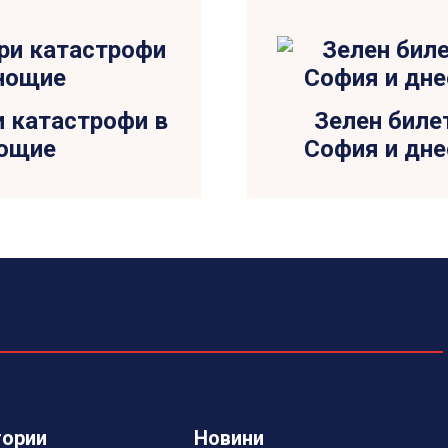
и катастрофи в
Зелен биле
нощие
София и дне
гории
Новини