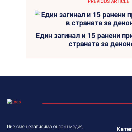
PREVIOUS ARTICLE
Един загинал и 15 ранени пр
страната за дено
Ние сме независима онлайн медия,
Кате