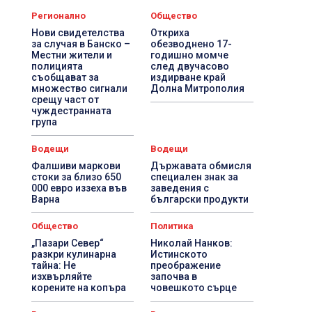
Регионално
Общество
Нови свидетелства
Откриха
за случая в Банско –
обезводнено 17-
Местни жители и
годишно момче
полицията
след двучасово
съобщават за
издирване край
множество сигнали
Долна Митрополия
срещу част от
чуждестранната
група
Водещи
Водещи
Фалшиви маркови
Държавата обмисля
стоки за близо 650
специален знак за
000 евро иззеха във
заведения с
Варна
български продукти
Общество
Политика
„Пазари Север“
Николай Нанков:
разкри кулинарна
Истинското
тайна: Не
преображение
изхвърляйте
започва в
корените на копъра
човешкото сърце