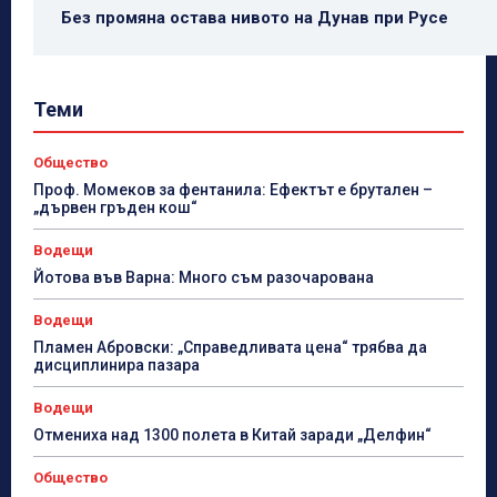
Без промяна остава нивото на Дунав при Русе
Теми
Общество
Проф. Момеков за фентанила: Ефектът е брутален –
„дървен гръден кош“
Водещи
Йотова във Варна: Много съм разочарована
Водещи
Пламен Абровски: „Справедливата цена“ трябва да
дисциплинира пазара
Водещи
Отмениха над 1300 полета в Китай заради „Делфин“
Общество