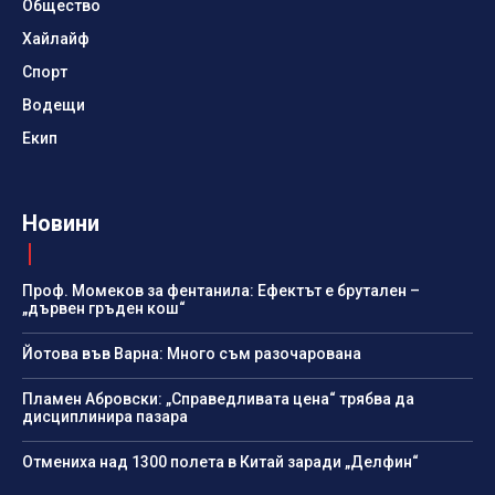
Общество
Хайлайф
Спорт
Водещи
Екип
Новини
Проф. Момеков за фентанила: Ефектът е брутален –
„дървен гръден кош“
Йотова във Варна: Много съм разочарована
Пламен Абровски: „Справедливата цена“ трябва да
дисциплинира пазара
Отмениха над 1300 полета в Китай заради „Делфин“