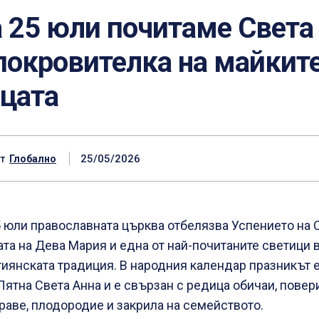
 25 юли почитаме Света
покровителка на майките
цата
25/05/2026
т
Глобално
 юли православната църква отбелязва Успението на 
та на Дева Мария и една от най-почитаните светици 
иянската традиция. В народния календар празникът 
Лятна Света Анна и е свързан с редица обичаи, повер
раве, плодородие и закрила на семейството.