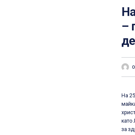
На
– 
де
О
На 25
майка
христ
като 
за зд