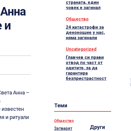
страната, един
 Анна
човек е загинал
Общество
 и
24 катастрофи за
денонощие у нас,
няма загинали
Uncategorized
Главчев си прави
отвод по част от
одитите, за да
гарантира
безпристрастност
Света Анна –
в
Теми
е известен
ия и ритуали
Общество
Други
Затварят