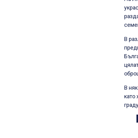
украс
разда
семе
В раз
предп
Бълга
цялат
оброц
В няк
като 
град