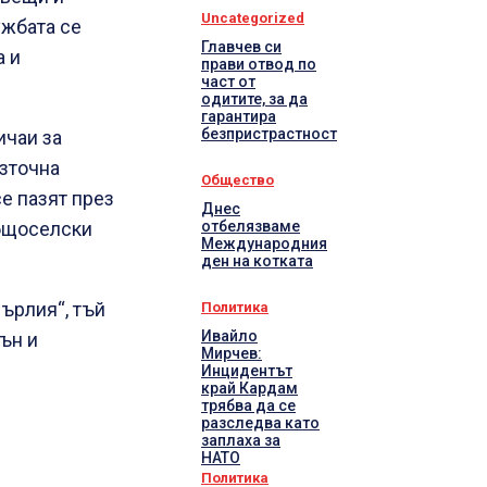
Uncategorized
ужбата се
Главчев си
а и
прави отвод по
част от
одитите, за да
гарантира
безпристрастност
ичаи за
Източна
Общество
е пазят през
Днес
отбелязваме
общоселски
Международния
ден на котката
ърлия“, тъй
Политика
Ивайло
гън и
Мирчев:
Инцидентът
край Кардам
трябва да се
разследва като
заплаха за
НАТО
Политика