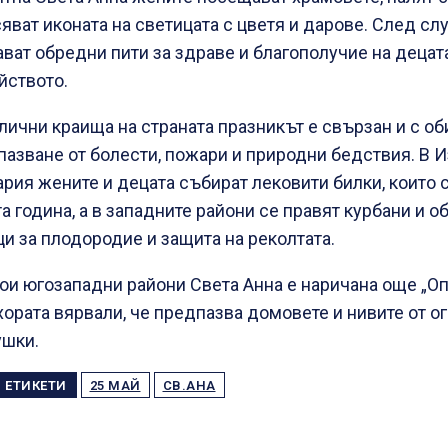
яват иконата на светицата с цветя и дарове. След сл
ват обредни пити за здраве и благополучие на децат
йството.
лични краища на страната празникът е свързан и с об
азване от болести, пожари и природни бедствия. В 
рия жените и децата събират лековити билки, които с
а година, а в западните райони се правят курбани и 
и за плодородие и защита на реколтата.
ои югозападни райони Света Анна е наричана още „Оп
хората вярвали, че предпазва домовете и нивите от о
ушки.
ЕТИКЕТИ
25 МАЙ
СВ.АНА