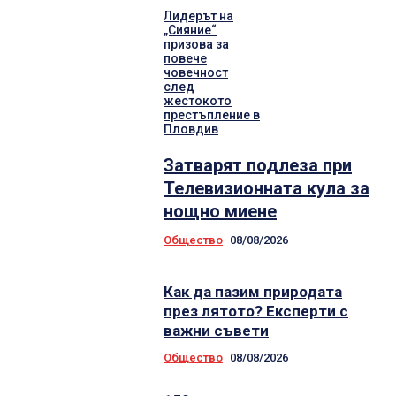
Лидерът на
„Сияние“
призова за
повече
човечност
след
жестокото
престъпление в
Пловдив
Затварят подлеза при
Телевизионната кула за
нощно миене
Общество
08/08/2026
Как да пазим природата
през лятото? Експерти с
важни съвети
Общество
08/08/2026