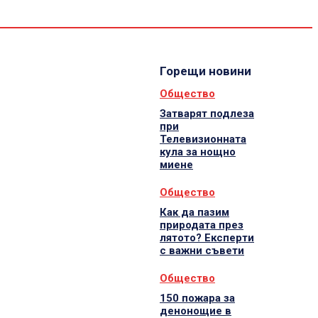
Спорт
Водещи
Екип
Горещи новини
Общество
Затварят подлеза
при
Телевизионната
кула за нощно
миене
Общество
Как да пазим
природата през
лятото? Експерти
с важни съвети
Общество
150 пожара за
денонощие в