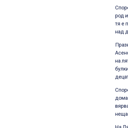
Спор
род и
тя е 
над д
Празн
Асено
на ля
булки
децат
Споре
домак
вярв
неща
На Л