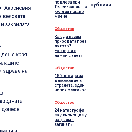
подлеза при
публикации
Телевизионната
от Аароновия
кула за нощно
з вековете
миене
 и закрилата
Общество
Как да пазим
природата през
и
лятото?
Експерти с
 ден с края
важни съвети
 младите
Общество
и здраве на
150 пожара за
денонощие в
страната, един
човек е загинал
ка
Народните
Общество
а донесе
24 катастрофи
за денонощие у
нас, няма
загинали
свещи и