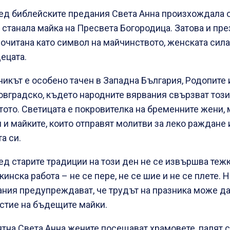
ед библейските предания Света Анна произхождала 
 станала майка на Пресвета Богородица. Затова и пре
почитана като символ на майчинството, женската сила
ецата.
икът е особено тачен в Западна България, Родопите 
вградско, където народните вярвания свързват този
тото. Светицата е покровителка на бременните жени,
 и майките, които отправят молитви за леко раждане 
а си.
д старите традиции на този ден не се извършва теж
инска работа – не се пере, не се шие и не се плете. 
ания предупреждават, че трудът на празника може д
стие на бъдещите майки.
ятна Света Анна жените посещават храмовете, палят 