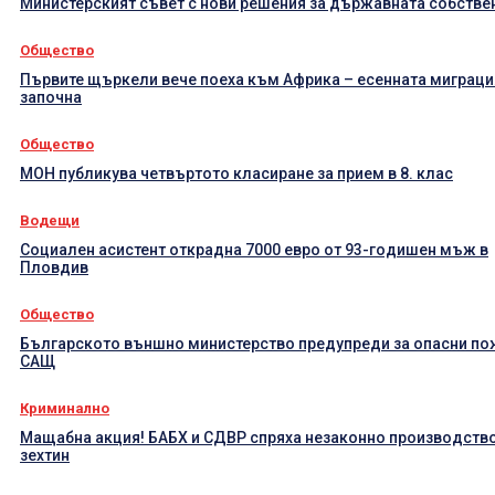
Министерският съвет с нови решения за държавната собстве
Общество
Първите щъркели вече поеха към Африка – есенната миграци
започна
Общество
МОН публикува четвъртото класиране за прием в 8. клас
Водещи
Социален асистент открадна 7000 евро от 93-годишен мъж в
Пловдив
Общество
Българското външно министерство предупреди за опасни по
САЩ
Криминално
Мащабна акция! БАБХ и СДВР спряха незаконно производство
зехтин