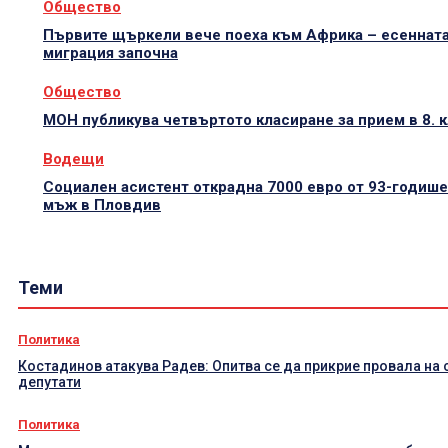
Общество
Първите щъркели вече поеха към Африка – есеннат
миграция започна
Общество
МОН публикува четвъртото класиране за прием в 8. 
Водещи
Социален асистент открадна 7000 евро от 93-годиш
мъж в Пловдив
Теми
Политика
Костадинов атакува Радев: Опитва се да прикрие провала на 
депутати
Политика