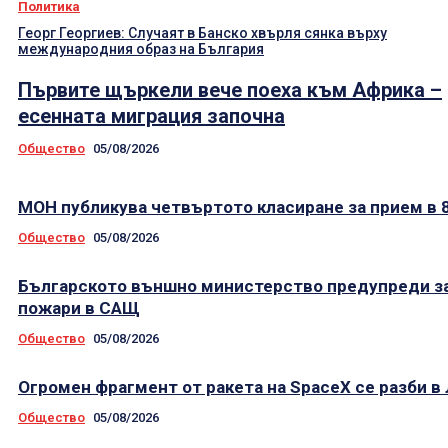
Политика
Георг Георгиев: Случаят в Банско хвърля сянка върху
международния образ на България
Първите щъркели вече поеха към Африка –
есенната миграция започна
Общество
05/08/2026
МОН публикува четвъртото класиране за прием в 8
Общество
05/08/2026
Българското външно министерство предупреди з
пожари в САЩ
Общество
05/08/2026
Огромен фрагмент от ракета на SpaceX се разби в
Общество
05/08/2026