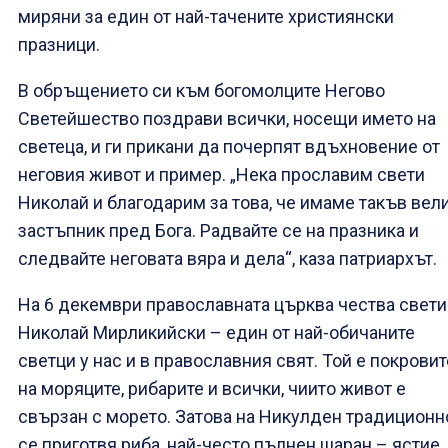
миряни за един от най-тачените християнски
празници.
В обръщението си към богомолците Негово
Светейшество поздрави всички, носещи името на
светеца, и ги прикани да почерпят вдъхновение от
неговия живот и пример. „Нека прославим свети
Николай и благодарим за това, че имаме такъв вел
застъпник пред Бога. Радвайте се на празника и
следвайте неговата вяра и дела“, каза патриархът.
На 6 декември православната църква чества свети
Николай Мирликийски – един от най-обичаните
светци у нас и в православния свят. Той е покрови
на моряците, рибарите и всички, чиито живот е
свързан с морето. Затова на Никулден традиционн
се приготвя риба, най-често пълнен шаран – ястие,