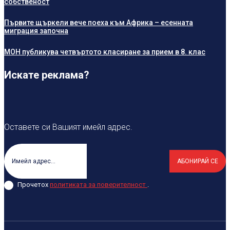
собственост
Първите щъркели вече поеха към Африка – есенната
миграция започна
МОН публикува четвъртото класиране за прием в 8. клас
Искате реклама?
Оставете си Вашият имейл адрес.
АБОНИРАЙ СЕ
Прочетох
политиката за поверителност
.