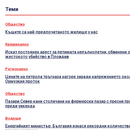
Теми
Общество
Къщите са най-предпочитаното жилище у нас
Криминално
Искат постоянен арест за петимата непълнолетни, обвинени з
жестокото убийство в Пловдив
Регионално
Цените на петрола тръгнаха нагоре заради напрежението око
Ормузкия проток
Общество
Пазари Север кани столичани на фермерски пазар с пресни п
преди уикенда
Водещи
Енергийният министър: България изнася рекордни количества