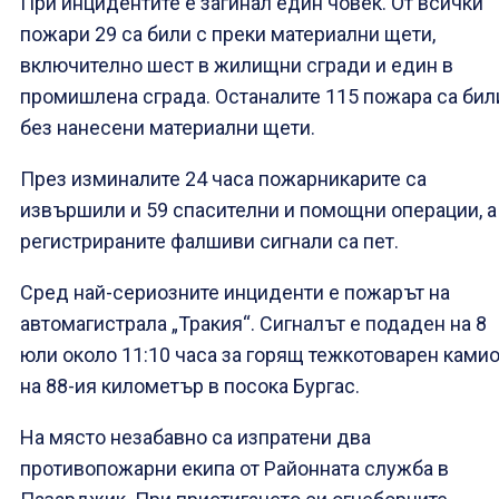
При инцидентите е загинал един човек. От всички
пожари 29 са били с преки материални щети,
включително шест в жилищни сгради и един в
промишлена сграда. Останалите 115 пожара са бил
без нанесени материални щети.
През изминалите 24 часа пожарникарите са
извършили и 59 спасителни и помощни операции, а
регистрираните фалшиви сигнали са пет.
Сред най-сериозните инциденти е пожарът на
автомагистрала „Тракия“. Сигналът е подаден на 8
юли около 11:10 часа за горящ тежкотоварен ками
на 88-ия километър в посока Бургас.
На място незабавно са изпратени два
противопожарни екипа от Районната служба в