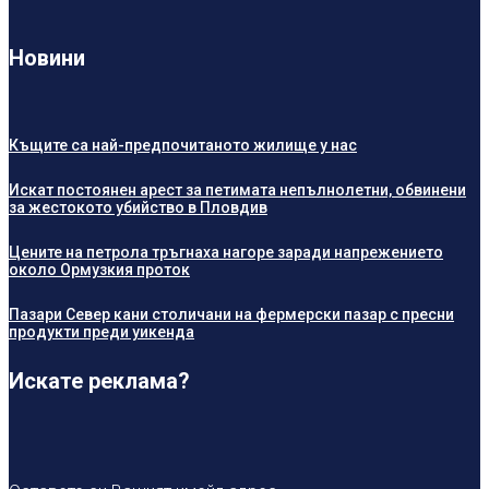
Новини
Къщите са най-предпочитаното жилище у нас
Искат постоянен арест за петимата непълнолетни, обвинени
за жестокото убийство в Пловдив
Цените на петрола тръгнаха нагоре заради напрежението
около Ормузкия проток
Пазари Север кани столичани на фермерски пазар с пресни
продукти преди уикенда
Искате реклама?