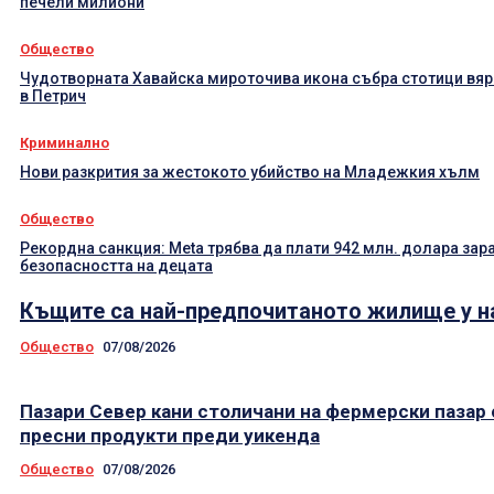
печели милиони
Общество
Чудотворната Хавайска мироточива икона събра стотици вя
в Петрич
Криминално
Нови разкрития за жестокото убийство на Младежкия хълм
Общество
Рекордна санкция: Meta трябва да плати 942 млн. долара зар
безопасността на децата
Къщите са най-предпочитаното жилище у н
Общество
07/08/2026
Пазари Север кани столичани на фермерски пазар 
пресни продукти преди уикенда
Общество
07/08/2026