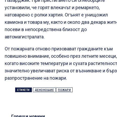
Пазарджик. При пристигането си огнеборците
установили, че горят влекачът и ремаркето,
натоварено с ролки хартия. Огънят е унищожил
камиона и товара му, както и около два декара жит
посеви в непосредствена близост до
автомагистралата.
От пожарната отново призовават гражданите към
повишено внимание, особено през летните месеци,
когато високите температури и сухата растителнос
значително увеличават риска от възникване и бър
разпространение на пожари.
ЕТИКЕТИ
ДЕНОНОЩИЕ
ПОЖАРИ
Горещи новини