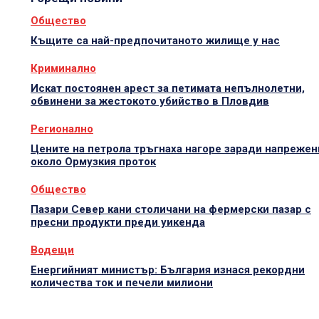
Общество
Къщите са най-предпочитаното жилище у нас
Криминално
Искат постоянен арест за петимата непълнолетни,
обвинени за жестокото убийство в Пловдив
Регионално
Цените на петрола тръгнаха нагоре заради напрежен
около Ормузкия проток
Общество
Пазари Север кани столичани на фермерски пазар с
пресни продукти преди уикенда
Водещи
Енергийният министър: България изнася рекордни
количества ток и печели милиони