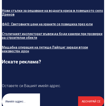
Нови стъпки за решаване на водната криза в ловешкото село
Дренов
ФАО: Световните цени на храните се повишиха през юли
Столичният инспекторат въвежда боди камери при проверки
на строителни обекти
Мащабна операция на летище Лайпциг заради втори
неизвестен дрон
Искате реклама?
Оставете си Вашият имейл адрес.
АБОНИРАЙ СЕ