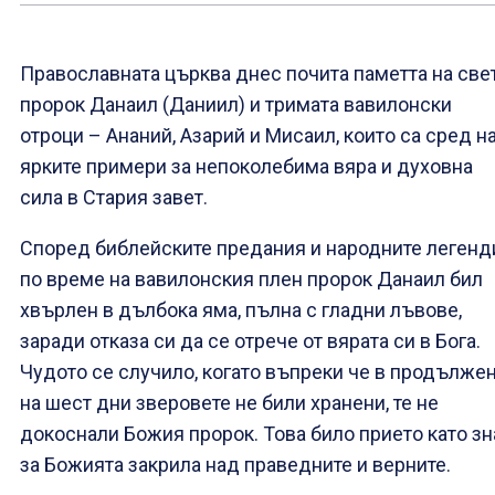
Православната църква днес почита паметта на све
пророк Данаил (Даниил) и тримата вавилонски
отроци – Ананий, Азарий и Мисаил, които са сред н
ярките примери за непоколебима вяра и духовна
сила в Стария завет.
Според библейските предания и народните легенд
по време на вавилонския плен пророк Данаил бил
хвърлен в дълбока яма, пълна с гладни лъвове,
заради отказа си да се отрече от вярата си в Бога.
Чудото се случило, когато въпреки че в продълже
на шест дни зверовете не били хранени, те не
докоснали Божия пророк. Това било прието като зн
за Божията закрила над праведните и верните.