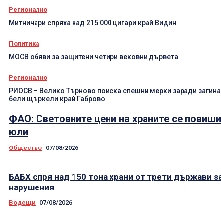
Регионално
Митничари спряха над 215 000 цигари край Видин
Политика
МОСВ обяви за защитени четири вековни дървета
Регионално
РИОСВ – Велико Търново поиска спешни мерки заради загин
бели щъркели край Габрово
ФАО: Световните цени на храните се повиши
юли
Общество
07/08/2026
БАБХ спря над 150 тона храни от трети държави з
нарушения
Водещи
07/08/2026