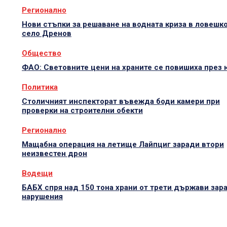
Регионално
Нови стъпки за решаване на водната криза в ловешк
село Дренов
Общество
ФАО: Световните цени на храните се повишиха през
Политика
Столичният инспекторат въвежда боди камери при
проверки на строителни обекти
Регионално
Мащабна операция на летище Лайпциг заради втори
неизвестен дрон
Водещи
БАБХ спря над 150 тона храни от трети държави зар
нарушения