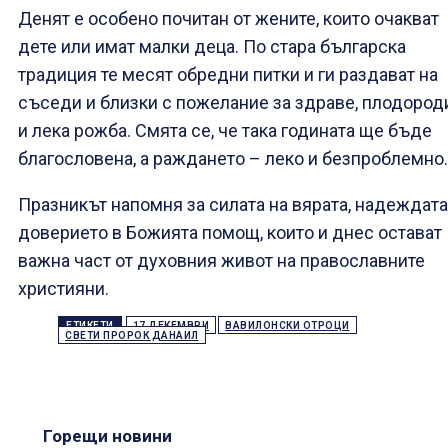
Денят е особено почитан от жените, които очакват
дете или имат малки деца. По стара българска
традиция те месят обредни питки и ги раздават на
съседи и близки с пожелание за здраве, плодород
и лека рожба. Смята се, че така годината ще бъде
благословена, а раждането – леко и безпроблемно.
Празникът напомня за силата на вярата, надеждата
доверието в Божията помощ, които и днес остават
важна част от духовния живот на православните
християни.
ЕТИКЕТИ
17 ДЕКЕМВРИ
ВАВИЛОНСКИ ОТРОЦИ
СВЕТИ ПРОРОК ДАНАИЛ
Горещи новини