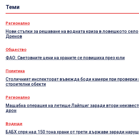
Теми
Регионално
Нови стъпки за решаване на водната криза в ловешкото село
Дренов
Общество
ФАО: Световните цени на храните се повишиха през юли
Политика
Столичният инспекторат въвежда боди камери при проверки 
строителни обекти
Регионално
Мащабна операция на летище Лайпциг заради втори неизвест
дрон
Водещи
БАБХ спря над 150 тона храни от трети държави заради нару