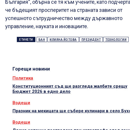
България“, обърна се тя към учените, като подчерта
че бъдещият просперитет на страната зависи от
успешното сътрудничество между държавното
управление, науката и иновациите.
ЕТИКЕТИ
БАН
ИЛИЯНА ЙОТОВА
ПРЕЗИДЕНТ
ТЕХНОЛОГИИ
Горещи новини
Политика
Конституционният съд ще разгледа жалбите срещу
Бюджет 2026 в едно дело
Водещи
Празник на мекицата ще събере кулинари в село Бух
Водещи