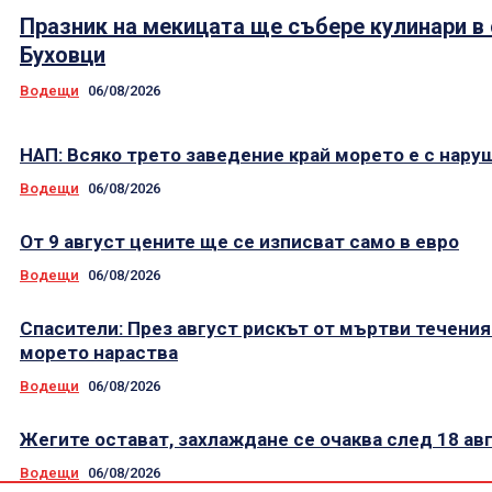
Празник на мекицата ще събере кулинари в
Буховци
Водещи
06/08/2026
НАП: Всяко трето заведение край морето е с нару
Водещи
06/08/2026
От 9 август цените ще се изписват само в евро
Водещи
06/08/2026
Спасители: През август рискът от мъртви течения
морето нараства
Водещи
06/08/2026
Жегите остават, захлаждане се очаква след 18 ав
Водещи
06/08/2026