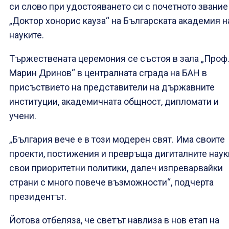
си слово при удостояването си с почетното звание
„Доктор хонорис кауза“ на Българската академия н
науките.
Тържествената церемония се състоя в зала „Проф
Марин Дринов“ в централната сграда на БАН в
присъствието на представители на държавните
институции, академичната общност, дипломати и
учени.
„България вече е в този модерен свят. Има своите
проекти, постижения и превръща дигиталните наук
свои приоритетни политики, далеч изпреварвайки
страни с много повече възможности“, подчерта
президентът.
Йотова отбеляза, че светът навлиза в нов етап на