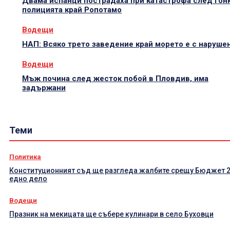
Двама испанци пострадаха при катастрофа след гонк
полицията край Ропотамо
Водещи
НАП: Всяко трето заведение край морето е с наруше
Водещи
Мъж почина след жесток побой в Пловдив, има
задържани
Теми
Политика
Конституционният съд ще разгледа жалбите срещу Бюджет 2
едно дело
Водещи
Празник на мекицата ще събере кулинари в село Буховци