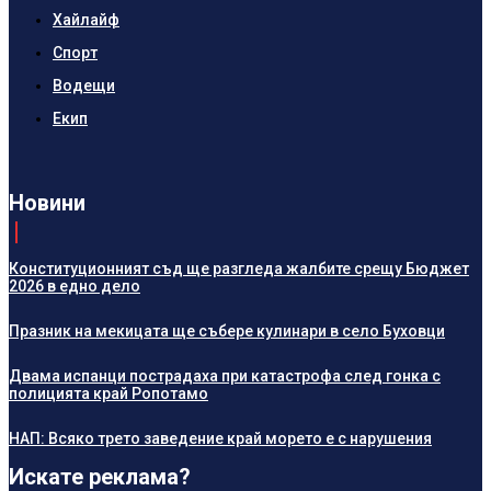
Хайлайф
Спорт
Водещи
Екип
Новини
Конституционният съд ще разгледа жалбите срещу Бюджет
2026 в едно дело
Празник на мекицата ще събере кулинари в село Буховци
Двама испанци пострадаха при катастрофа след гонка с
полицията край Ропотамо
НАП: Всяко трето заведение край морето е с нарушения
Искате реклама?