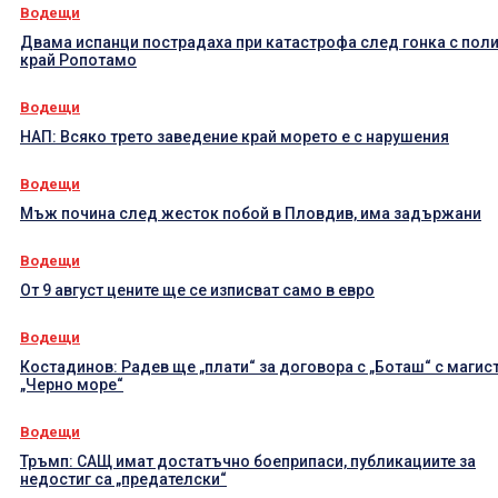
Водещи
Двама испанци пострадаха при катастрофа след гонка с пол
край Ропотамо
Водещи
НАП: Всяко трето заведение край морето е с нарушения
Водещи
Мъж почина след жесток побой в Пловдив, има задържани
Водещи
От 9 август цените ще се изписват само в евро
Водещи
Костадинов: Радев ще „плати“ за договора с „Боташ“ с магис
„Черно море“
Водещи
Тръмп: САЩ имат достатъчно боеприпаси, публикациите за
недостиг са „предателски“