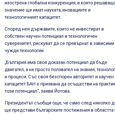
изострена глобална конкуренция, в която решаващ
значение ще имат науката, иновациите и
технологичният капацитет.
Според нея държавите, които не инвестират в
собствен научен потенциал и технологичен
суверенитет, рискуват да се превърнат в зависими
чужди технологии.
„България има своя доказан потенциал да бъде
двигател, а не просто ползвател на знания, техноло
и процеси. Със своя безспорен авторитет и научен
капацитет БАН е призвана да осъществи на практи
този потенциал“, заяви Йотова.
Президентът съобщи още, че само след няколко д
ще представи българските постижения в областта 