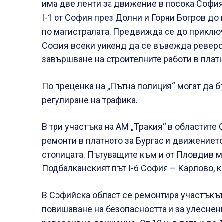
има две ленти за движение в посока София
I-1 от София през Долни и Горни Богров до
по магистралата. Предвижда се до приключ
София всеки уикенд да се въвежда реверс
завършване на строителните работи в платн
По преценка на „Пътна полиция“ могат да 
регулиране на трафика.
В три участъка на АМ „Тракия“ в областит
ремонти в платното за Бургас и движениет
столицата. Пътуващите към и от Пловдив м
Подбалканският път I-6 София – Карлово, к
В Софийска област се ремонтира участъкът 
повишаване на безопасността и за улеснен