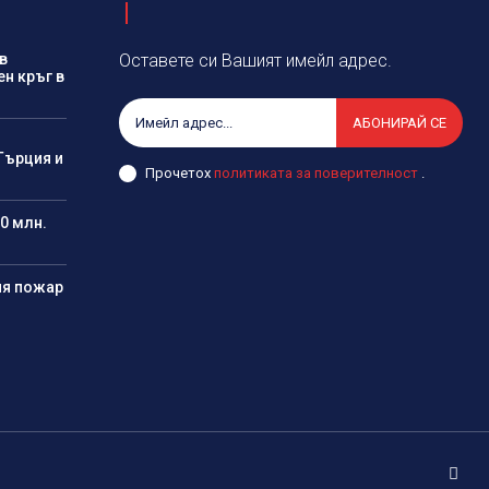
в
Оставете си Вашият имейл адрес.
ен кръг в
АБОНИРАЙ СЕ
Гърция и
Прочетох
политиката за поверителност
.
0 млн.
ия пожар