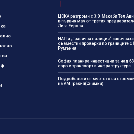
о
ЦСКА разгроми с 3:0 Макаби Тел Ави
в първия мач от третия предварител
ика
Лига Европа.
нално
НАП и „Гранична полиция“ започнаха
съвместни проверки по границите с 
нално
Румъния
тво
София планира инвестиции за над 63
йф
евро в транспорт и инфраструктура
Подробности от мястото на огромн
на АМ Тракия(Снимки)
и