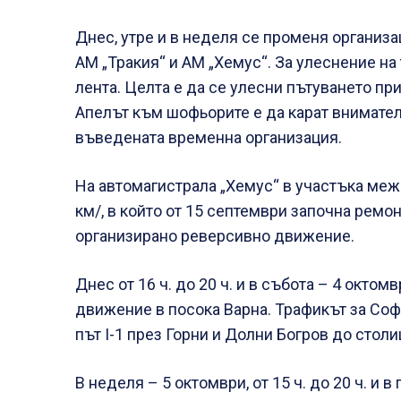
Днес, утре и в неделя се променя организа
АМ „Тракия“ и АМ „Хемус“. За улеснение на
лента. Целта е да се улесни пътуването пр
Апелът към шофьорите е да карат внимателн
въведената временна организация.
На автомагистрала „Хемус“ в участъка межд
км/, в който от 15 септември започна ремо
организирано реверсивно движение.
Днес от 16 ч. до 20 ч. и в събота – 4 октомв
движение в посока Варна. Трафикът за Соф
път I-1 през Горни и Долни Богров до столи
В неделя – 5 октомври, от 15 ч. до 20 ч. и в