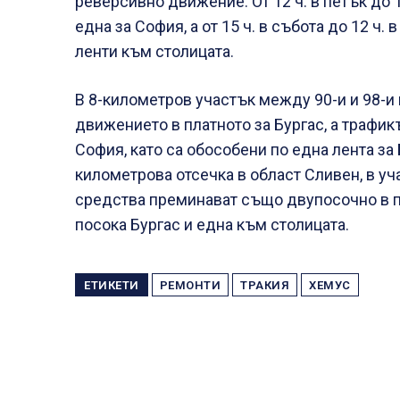
реверсивно движение. От 12 ч. в петък до 1
една за София, а от 15 ч. в събота до 12 ч.
ленти към столицата.
В 8-километров участък между 90-и и 98-и
движението в платното за Бургас, а трафик
София, като са обособени по една лента за 
километрова отсечка в област Сливен, в уч
средства преминават също двупосочно в пл
посока Бургас и една към столицата.
ЕТИКЕТИ
РЕМОНТИ
ТРАКИЯ
ХЕМУС