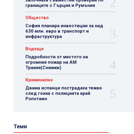
започнаха съвместни проверки по
границите с Гърция и Румъния
Общество
София планира инвестиции за над
630 млн. евро в транспорт и
инфраструктура
Водещи
Подробности от мястото на
огромния пожар на АМ
Тракия(Снимки)
Криминално
Двама испанци пострадаха тежко
след гонка с полицията край
Ропотамо
Теми