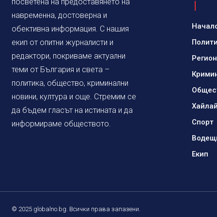
посветена на предоставянето на
навременна, достоверна и
Начал
обективна информация. С нашия
екип от опитни журналисти и
Полит
редактори, покриваме актуални
Регио
теми от България и света –
Крими
политика, общество, криминални
Общес
новини, култура и още. Стремим се
Хайла
да бъдем гласът на истината и да
Спорт
информираме обществото.
Водещ
Екип
© 2025 globalno.bg. Всички права запазени.