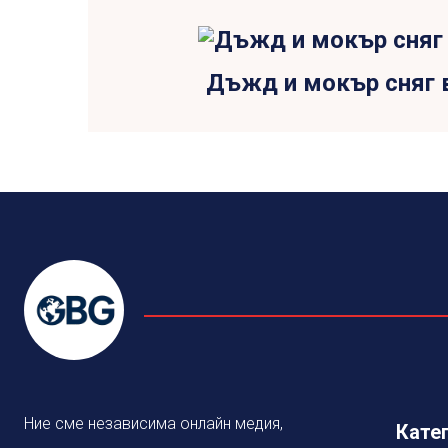
Дъжд и мокър сняг 
Ние сме независима онлайн медия,
Кате