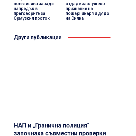
поевтинява заради
отдаде заслужено
напредък в
признание на
преговорите за
пожарникаря и дядо
Ормузкия проток
на Сияна
Други публикации
НАП и „Гранична полиция“
започнаха съвместни проверки