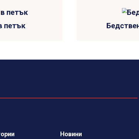
в петък
Бедстве
гории
Новини