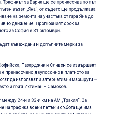
. Трафикът за Варна ще се пренасочва по път
 пътен възел „Яна“, от където ще продължава
ване на ремонта на участъка от гара Яна до
ивно движение. Прогнозният срок за
ото за София е 31 октомври.
бъдат въвеждани и допълните мерки за
е Софийска, Пазарджик и Сливен се извършват
о е пренасочено двупосочно в платното за
огат да използват и алтернативни маршрути –
акто и пътя Ихтиман – Самоков.
между 24-и и 33-и км на АМ „Тракия“. За
ие на трафика всеки петък и събота ще има