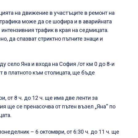
цията на движение в участъците в ремонт на
 трафика може да се шофира и в аварийната
и интензивния трафик в края на седмицата.
о, да спазват стриктно пътните знаци и
у село Яна и входа на София /от км 0 до 8-и
нт в платното към столицата, ще бъде
ри, от 8 ч. до 12 ч. ще има две ленти за
ия ще се пренасочва от пътен възел „Яна“ по
цата.
 понеделник – 6 октомври, от 6:30 ч. до 11 ч. ще