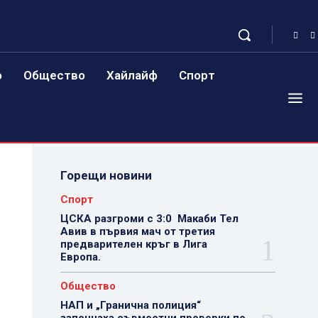
о
Общество
Хайлайф
Спорт
Горещи новини
Спорт
ЦСКА разгроми с 3:0 Макаби Тел
Авив в първия мач от третия
предварителен кръг в Лига
Европа.
Общество
НАП и „Гранична полиция“