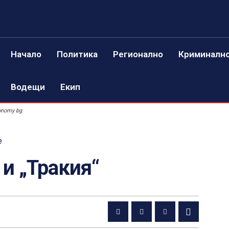
Начало
Политика
Регионално
Криминалн
Водещи
Екип
onomy bg
е
 и „Тракия“