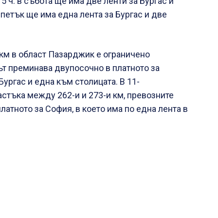
5 ч. в събота ще има две ленти за Бургас и
 в петък ще има една лента за Бургас и две
 км в област Пазарджик е ограничено
ът преминава двупосочно в платното за
Бургас и една към столицата. В 11-
астъка между 262-и и 273-и км, превозните
атното за София, в което има по една лента в