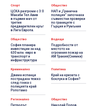
Спорт
Общество
ЦСКА разгроми с 3:0
НАП и „Гранична
Макаби Тел Авив
полиция“ започнаха
в първия мач от
съвместни проверки
третия
по границите с
предварителен кръг
Гърция и Румъния
в Лига Европа.
Общество
Водещи
София планира
Подробности от
инвестиции за над
мястото на
630 млн. евро в
огромния пожар на
транспорт и
АМ Тракия(Снимки)
инфраструктура
Криминално
Политика
Двама испанци
Край на кризата с
пострадаха тежко
боклука в София?
след гонка с
полицията край
Ропотамо
Регионално
Общество
Петролът
Николай Попов