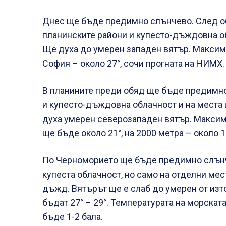
Днес ще бъде предимно слънчево. След обя
планинските райони и купесто-дъждовна о
Ще духа до умерен западен вятър. Максима
София – около 27°, сочи прогната на НИМХ.
В планините преди обяд ще бъде предимно
и купесто-дъждовна облачност и на места
духа умерен северозападен вятър. Максим
ще бъде около 21°, на 2000 метра – около 1
По Черноморието ще бъде предимно слънч
купеста облачност, но само на отделни ме
дъжд. Вятърът ще е слаб до умерен от из
бъдат 27° – 29°. Температурата на морскат
бъде 1-2 бала.