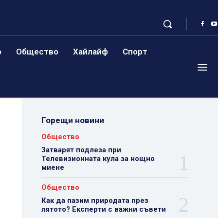
о
Общество
Хайлайф
Спорт
Горещи новини
Общество
Затварят подлеза при
Телевизионната кула за нощно
миене
Общество
Как да пазим природата през
лятото? Експерти с важни съвети