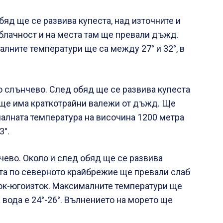
д ще се развива купеста, над източните и
блачност и на места там ще превали дъжд.
лните температури ще са между 27° и 32°, в
 слънчево. След обяд ще се развива купеста
 ще има краткотрайни валежи от дъжд. Ще
алната температура на височина 1200 метра
3°.
ево. Около и след обяд ще се развива
ста по северното крайбрежие ще превали слаб
ток-югоизток. Максималните температури ще
а вода е 24°-26°. Вълнението на морето ще