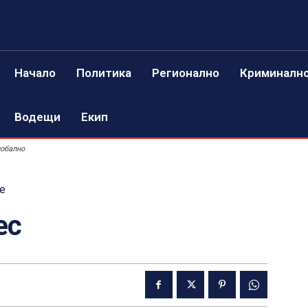
Начало
Политика
Регионално
Криминалн
Водещи
Екип
лобално
е
ес