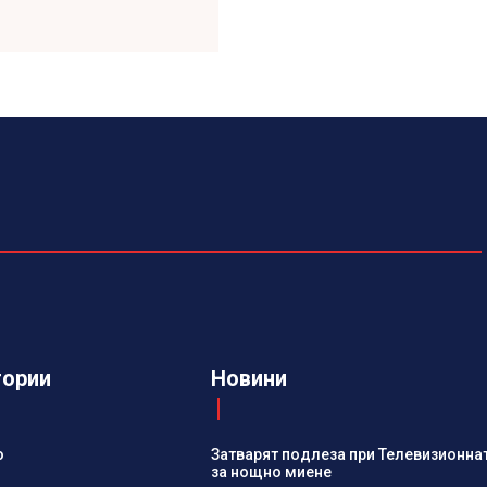
гории
Новини
о
Затварят подлеза при Телевизионна
за нощно миене