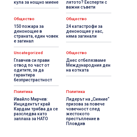
кула за нощно миене
лятото? Експерти с
важни съвети
Общество
Общество
150 пожара за
24 катастрофи за
денонощие в
денонощие у нас,
страната, един човек
няма загинали
е загинал
Uncategorized
Общество
Главчев си прави
Днес отбелязваме
отвод по част от
Международния ден
одитите, за да
на котката
гарантира
безпристрастност
Политика
Политика
Ивайло Мирчев:
Лидерът на „Сияние“
Инцидентът край
призова за повече
Кардам трябва да се
човечност след
разследва като
жестокото
заплаха за НАТО
престъпление в
Пловдив