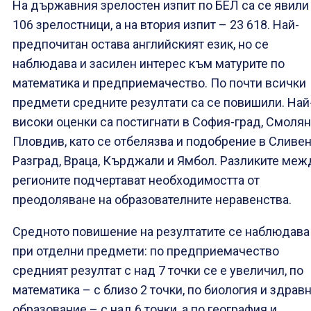
На държавния зрелостен изпит по БЕЛ са се явили
106 зрелостници, а на втория изпит – 23 618. Най-
предпочитан остава английският език, но се
наблюдава и засилен интерес към матурите по
математика и предприемачество. По почти всички
предмети средните резултати са се повишили. Най
високи оценки са постигнати в София-град, Смолян
Пловдив, като се отбелязва и подобрение в Сливен
Разград, Враца, Кърджали и Ямбол. Разликите меж
регионите подчертават необходимостта от
преодоляване на образователните неравенства.
Средното повишение на резултатите се наблюдава
при отделни предмети: по предприемачество
средният резултат с над 7 точки се е увеличил, по
математика – с близо 2 точки, по биология и здрав
образование – с над 6 точки, а по география и