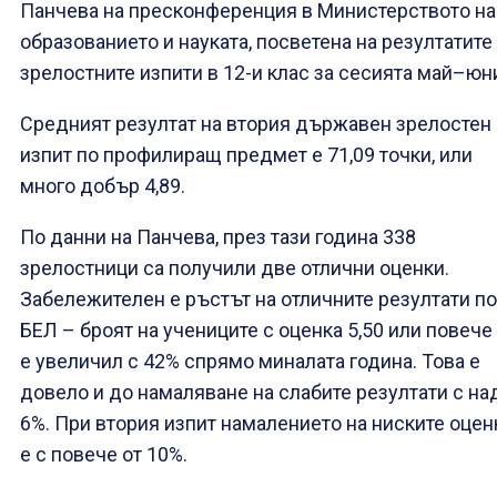
Панчева на пресконференция в Министерството на
образованието и науката, посветена на резултатите
зрелостните изпити в 12-и клас за сесията май–юн
Средният резултат на втория държавен зрелостен
изпит по профилиращ предмет е 71,09 точки, или
много добър 4,89.
По данни на Панчева, през тази година 338
зрелостници са получили две отлични оценки.
Забележителен е ръстът на отличните резултати по
БЕЛ – броят на учениците с оценка 5,50 или повече
е увеличил с 42% спрямо миналата година. Това е
довело и до намаляване на слабите резултати с на
6%. При втория изпит намалението на ниските оцен
е с повече от 10%.