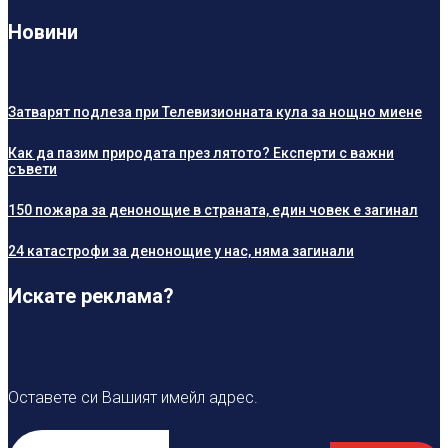
Новини
Затварят подлеза при Телевизионната кула за нощно миене
Как да пазим природата през лятото? Експерти с важни
съвети
150 пожара за денонощие в страната, един човек е загинал
24 катастрофи за денонощие у нас, няма загинали
Искате реклама?
Оставете си Вашият имейл адрес.