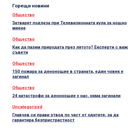
Горещи новини
Общество
Затварят подлеза при Телевизионната кула за нощно
миене
Общество
Как да пазим природата през лятото? Експерти с важ
съвети
Общество
150 пожара за денонощие в страната, един човек е
загинал
Общество
24 катастрофи за денонощие у нас, няма загинали
Uncategorized
Главчев си прави отвод по част от одитите, за да
гарантира безпристрастност