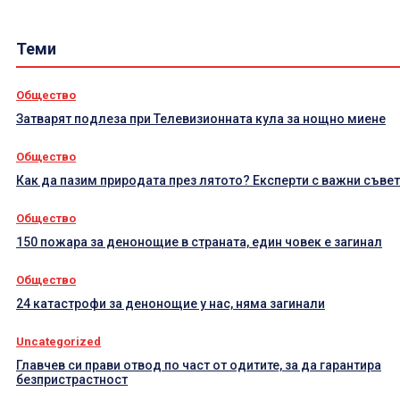
Теми
Общество
Затварят подлеза при Телевизионната кула за нощно миене
Общество
Как да пазим природата през лятото? Експерти с важни съве
Общество
150 пожара за денонощие в страната, един човек е загинал
Общество
24 катастрофи за денонощие у нас, няма загинали
Uncategorized
Главчев си прави отвод по част от одитите, за да гарантира
безпристрастност