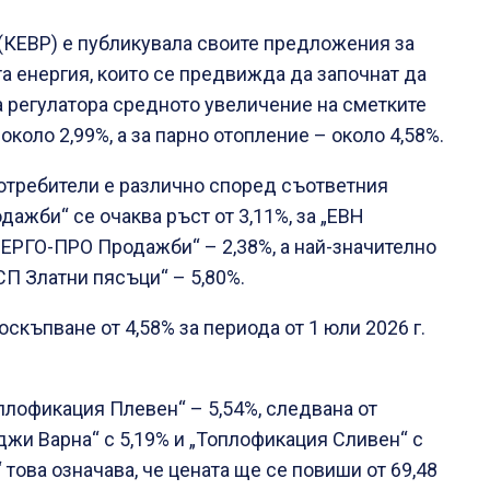
(КЕВР) е публикувала своите предложения за
та енергия, които се предвижда да започнат да
на регулатора средното увеличение на сметките
коло 2,99%, а за парно отопление – около 4,58%.
потребители е различно според съответния
дажби“ се очаква ръст от 3,11%, за „ЕВН
НЕРГО-ПРО Продажби“ – 2,38%, а най-значително
СП Златни пясъци“ – 5,80%.
скъпване от 4,58% за периода от 1 юли 2026 г.
плофикация Плевен“ – 5,54%, следвана от
джи Варна“ с 5,19% и „Топлофикация Сливен“ с
 това означава, че цената ще се повиши от 69,48