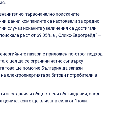
ас.
и значително първоначално поисканите
хни данни компаниите са настоявали за средно
елни случаи исканите увеличения са достигали
поискала ръст от 69,05%, а „Юлико-Евротрейд“ –
 енергийните пазари е приложен по-строг подход
а, с цел да се ограничи натискът върху
та това ще помогне България да запази
 на електроенергията за битови потребители в
ти заседания и обществени обсъждания, след
цените, които ще влязат в сила от 1 юли.