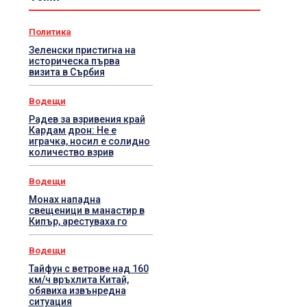
Политика
Зеленски пристигна на
историческа първа
визита в Сърбия
Водещи
Радев за взривения край
Кардам дрон: Не е
играчка, носил е солидно
количество взрив
Водещи
Монах нападна
свещеници в манастир в
Кипър, арестуваха го
Водещи
Тайфун с ветрове над 160
км/ч връхлита Китай,
обявиха извънредна
ситуация