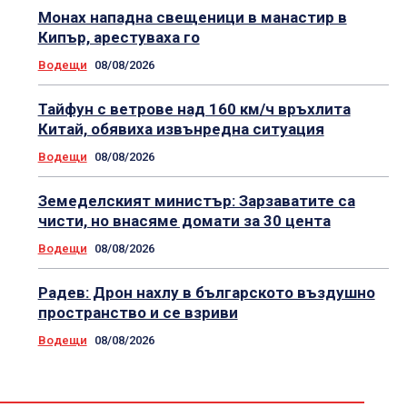
Монах нападна свещеници в манастир в
Кипър, арестуваха го
Водещи
08/08/2026
Тайфун с ветрове над 160 км/ч връхлита
Китай, обявиха извънредна ситуация
Водещи
08/08/2026
Земеделският министър: Зарзаватите са
чисти, но внасяме домати за 30 цента
Водещи
08/08/2026
Радев: Дрон нахлу в българското въздушно
пространство и се взриви
Водещи
08/08/2026