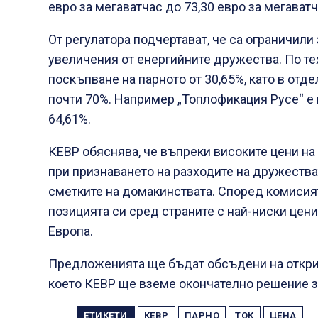
евро за мегаватчас до 73,30 евро за мегаватч
От регулатора подчертават, че са ограничил
увеличения от енергийните дружества. По те
поскъпване на парното от 30,65%, като в отд
почти 70%. Например „Топлофикация Русе“ е 
64,61%.
КЕВР обяснява, че въпреки високите цени на
при признаването на разходите на дружестват
сметките на домакинствата. Според комисия
позицията си сред страните с най-ниски цени
Европа.
Предложенията ще бъдат обсъдени на откри
което КЕВР ще вземе окончателно решение за 
ЕТИКЕТИ
КЕВР
ПАРНО
ТОК
ЦЕНА