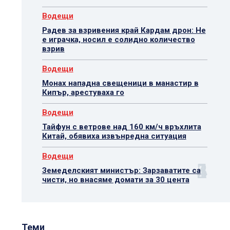
Водещи
Радев за взривения край Кардам дрон: Не
е играчка, носил е солидно количество
взрив
Водещи
Монах нападна свещеници в манастир в
Кипър, арестуваха го
Водещи
Тайфун с ветрове над 160 км/ч връхлита
Китай, обявиха извънредна ситуация
Водещи
Земеделският министър: Зарзаватите са
чисти, но внасяме домати за 30 цента
Теми