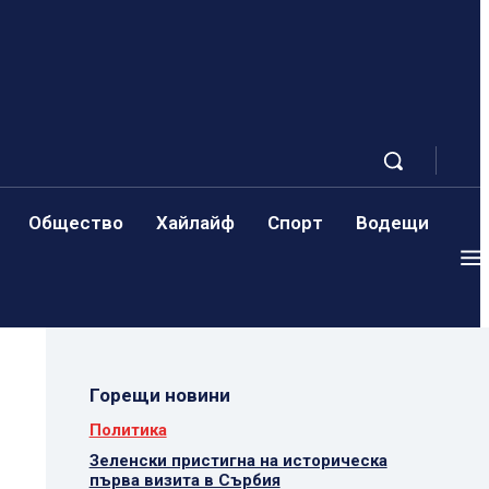
Общество
Хайлайф
Спорт
Водещи
Горещи новини
Политика
Зеленски пристигна на историческа
първа визита в Сърбия