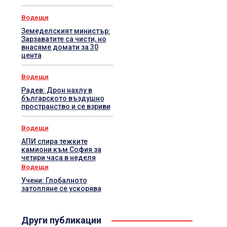
Водещи
Земеделският министър:
Зарзаватите са чисти, но
внасяме домати за 30
цента
Водещи
Радев: Дрон нахлу в
българското въздушно
пространство и се взриви
Водещи
АПИ спира тежките
камиони към София за
четири часа в неделя
Водещи
Учени: Глобалното
затопляне се ускорява
Други публикации