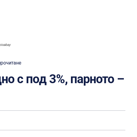
pixabay
прочитане
но с под 3%, парното –