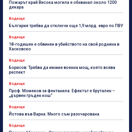
Пожарът край Висока могила е обхванал около 1200
декара
Водещи
България трябва да отключи още 1,9 млрд. евро по ПВУ
Водещи
18-годишен е обвинен в убийството на свой роднина в
Хасковско
Водещи
Борисов: Трябва да имаме военна мощ, която всява
респект
Водещи
Проф. Момеков за фентанила: Ефектът е брутален –
„дървен гръден кош“
Водещи
Йотова във Варна: Много съм разочарована
Водещи