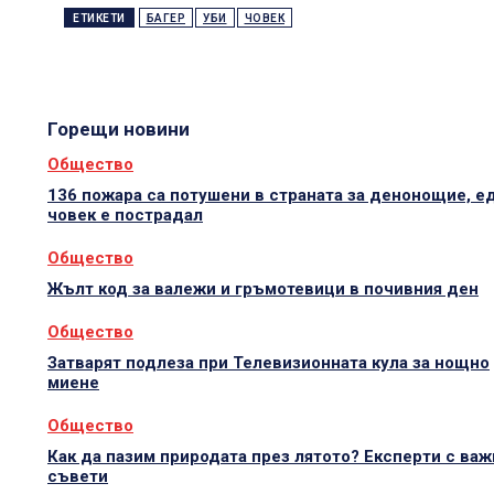
ЕТИКЕТИ
БАГЕР
УБИ
ЧОВЕК
Горещи новини
Общество
136 пожара са потушени в страната за денонощие, е
човек е пострадал
Общество
Жълт код за валежи и гръмотевици в почивния ден
Общество
Затварят подлеза при Телевизионната кула за нощно
миене
Общество
Как да пазим природата през лятото? Експерти с важ
съвети