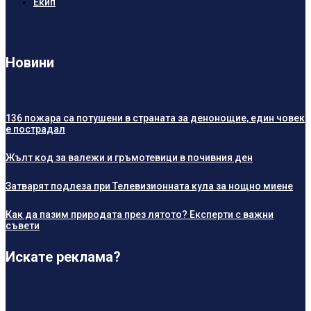
Екип
Новини
136 пожара са потушени в страната за денонощие, един човек
е пострадал
Жълт код за валежи и гръмотевици в почивния ден
Затварят подлеза при Телевизионната кула за нощно миене
Как да пазим природата през лятото? Експерти с важни
съвети
Искате реклама?