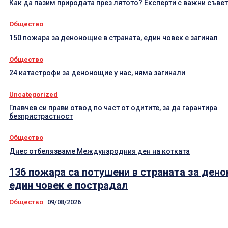
Как да пазим природата през лятото? Експерти с важни съве
Общество
150 пожара за денонощие в страната, един човек е загинал
Общество
24 катастрофи за денонощие у нас, няма загинали
Uncategorized
Главчев си прави отвод по част от одитите, за да гарантира
безпристрастност
Общество
Днес отбелязваме Международния ден на котката
136 пожара са потушени в страната за ден
един човек е пострадал
Общество
09/08/2026