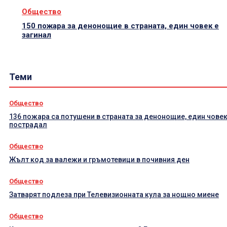
Общество
150 пожара за денонощие в страната, един човек е
загинал
Теми
Общество
136 пожара са потушени в страната за денонощие, един човек
пострадал
Общество
Жълт код за валежи и гръмотевици в почивния ден
Общество
Затварят подлеза при Телевизионната кула за нощно миене
Общество