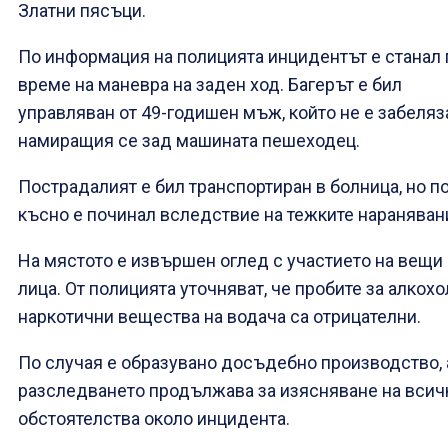
Златни пясъци.
По информация на полицията инцидентът е станал 
време на маневра на заден ход. Багерът е бил
управляван от 49-годишен мъж, който не е забеляз
намиращия се зад машината пешеходец.
Пострадалият е бил транспортиран в болница, но по
късно е починал вследствие на тежките нараняван
На мястото е извършен оглед с участието на вещи
лица. От полицията уточняват, че пробите за алкохо
наркотични вещества на водача са отрицателни.
По случая е образувано досъдебно производство, 
разследването продължава за изясняване на всич
обстоятелства около инцидента.