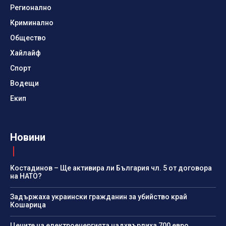
Регионално
Криминално
Общество
Хайлайф
Спорт
Водещи
Екип
Новини
Костадинов – Ще активира ли България чл. 5 от договора
на НАТО?
Задържаха украински гражданин за убийство край
Кошарица
Цените на електроенергията надхвърлиха 700 евро