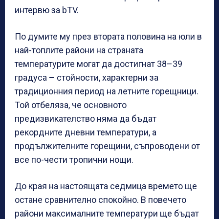
интервю за bTV.
По думите му през втората половина на юли в
най-топлите райони на страната
температурите могат да достигнат 38–39
градуса – стойности, характерни за
традиционния период на летните горещници.
Той отбеляза, че основното
предизвикателство няма да бъдат
рекордните дневни температури, а
продължителните горещини, съпроводени от
все по-чести тропични нощи.
До края на настоящата седмица времето ще
остане сравнително спокойно. В повечето
райони максималните температури ще бъдат