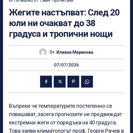
По-малко от 1
мин.
прочитане
Жегите настъпват: След 20
юли ни очакват до 38
градуса и тропични нощи
От
Илияна Маринова
07/07/2026
Въпреки че температурите постепенно се
повишават, засега прогнозите не предвиждат
екстремни жеги от порядъка на 40 градуса.
Това заяви климатологът проф. Георги Рачев в