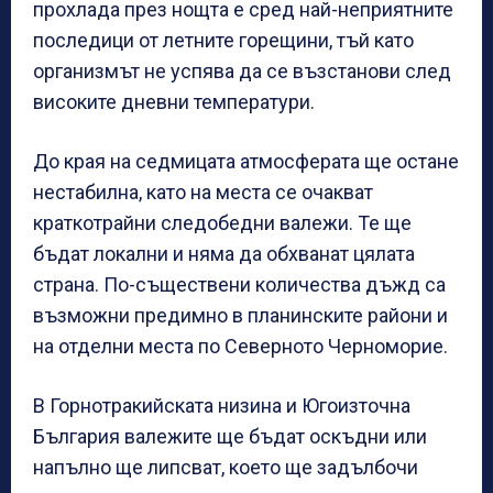
прохлада през нощта е сред най-неприятните
последици от летните горещини, тъй като
организмът не успява да се възстанови след
високите дневни температури.
До края на седмицата атмосферата ще остане
нестабилна, като на места се очакват
краткотрайни следобедни валежи. Те ще
бъдат локални и няма да обхванат цялата
страна. По-съществени количества дъжд са
възможни предимно в планинските райони и
на отделни места по Северното Черноморие.
В Горнотракийската низина и Югоизточна
България валежите ще бъдат оскъдни или
напълно ще липсват, което ще задълбочи