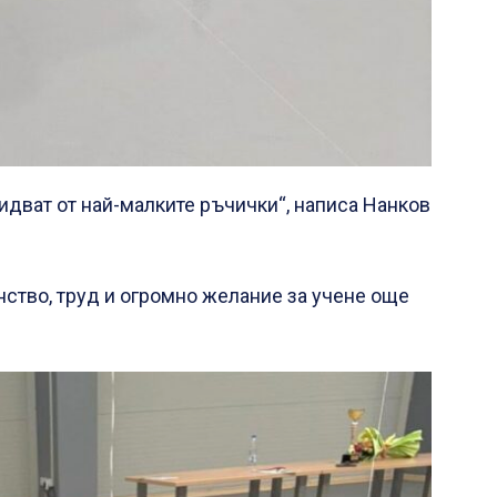
идват от най-малките ръчички“, написа Нанков
нство, труд и огромно желание за учене още