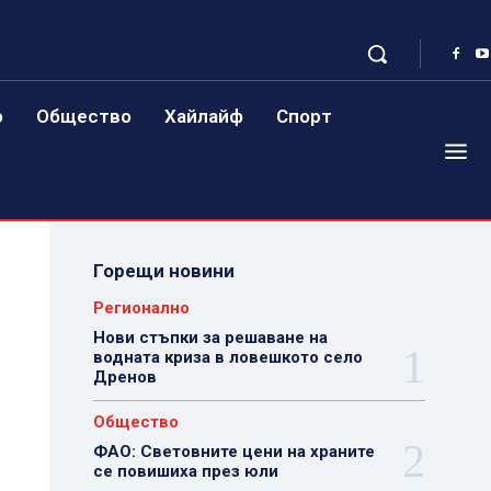
о
Общество
Хайлайф
Спорт
Горещи новини
Регионално
Нови стъпки за решаване на
водната криза в ловешкото село
Дренов
Общество
ФАО: Световните цени на храните
се повишиха през юли