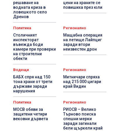
решаване на
цени на храните се
водната криза в
повишиха през юли
ловешкото село
Дренов
Политика
Регионално
Столичният
Мащабна операция
инспекторат
на летище Лайпциг
въвежда боди
заради втори
камери при проверки
неизвестен дрон
на строителни
обекти
Водещи
Регионално
БАБХ спря над 150
Митничари спряха
тона храни от трети
над 215 000 цигари
държави заради
край Видин
нарушения
Политика
Регионално
МОСВ обяви за
РИОСВ – Велико
защитени четири
Търново поиска
вековни дървета
спешни мерки
заради загинали
бели щъркели край