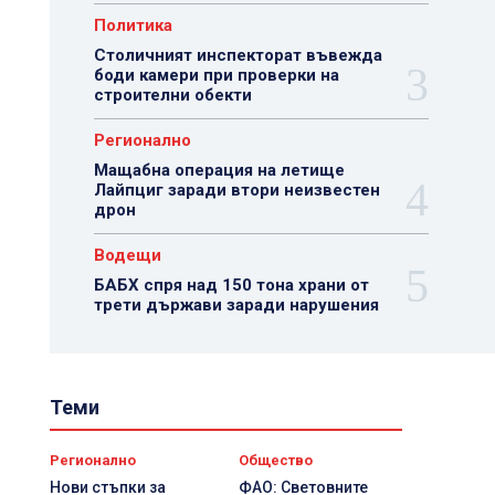
Политика
Столичният инспекторат въвежда
боди камери при проверки на
строителни обекти
Регионално
Мащабна операция на летище
Лайпциг заради втори неизвестен
дрон
Водещи
БАБХ спря над 150 тона храни от
трети държави заради нарушения
Теми
Регионално
Общество
Нови стъпки за
ФАО: Световните