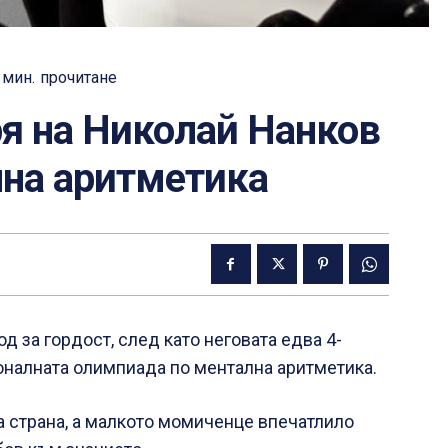
мин.
прочитане
я на Николай Нанков
лна аритметика
 за гордост, след като неговата едва 4-
налната олимпиада по ментална аритметика.
а страна, а малкото момиченце впечатлило