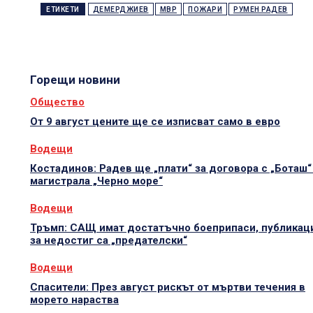
ЕТИКЕТИ
ДЕМЕРДЖИЕВ
МВР
ПОЖАРИ
РУМЕН РАДЕВ
Горещи новини
Общество
От 9 август цените ще се изписват само в евро
Водещи
Костадинов: Радев ще „плати“ за договора с „Боташ“
магистрала „Черно море“
Водещи
Тръмп: САЩ имат достатъчно боеприпаси, публикац
за недостиг са „предателски“
Водещи
Спасители: През август рискът от мъртви течения в
морето нараства