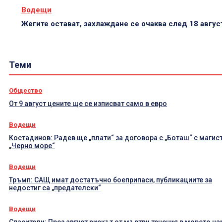
Водещи
Жегите остават, захлаждане се очаква след 18 авгус
Теми
Общество
От 9 август цените ще се изписват само в евро
Водещи
Костадинов: Радев ще „плати“ за договора с „Боташ“ с магис
„Черно море“
Водещи
Тръмп: САЩ имат достатъчно боеприпаси, публикациите за
недостиг са „предателски“
Водещи
Спасители: През август рискът от мъртви течения в морето на