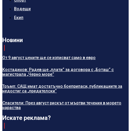
Водещи
Екип
Новини
От 9 август цените ще се изписват само в евро
Костадинов: Радев ще „плати“ за договора с „Боташ“ с
магистрала „Черно море“
Тръмп: САЩ имат достатъчно боеприпаси, публикациите за
недостиг са „предателски“
Спасители: През август рискът от мъртви течения в морето
нараства
Искате реклама?