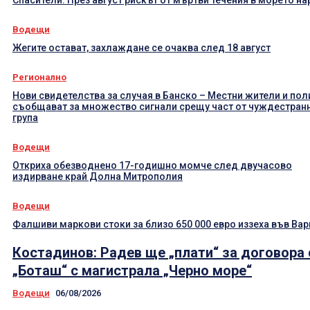
Водещи
Жегите остават, захлаждане се очаква след 18 август
Регионално
Нови свидетелства за случая в Банско – Местни жители и по
съобщават за множество сигнали срещу част от чуждестран
група
Водещи
Откриха обезводнено 17-годишно момче след двучасово
издирване край Долна Митрополия
Водещи
Фалшиви маркови стоки за близо 650 000 евро иззеха във Вар
Костадинов: Радев ще „плати“ за договора 
„Боташ“ с магистрала „Черно море“
Водещи
06/08/2026