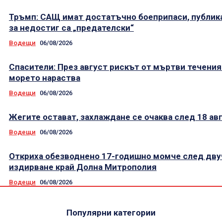
Тръмп: САЩ имат достатъчно боеприпаси, публик
за недостиг са „предателски“
Водещи
06/08/2026
Спасители: През август рискът от мъртви течения
морето нараства
Водещи
06/08/2026
Жегите остават, захлаждане се очаква след 18 ав
Водещи
06/08/2026
Откриха обезводнено 17-годишно момче след дву
издирване край Долна Митрополия
Водещи
06/08/2026
Популярни категории