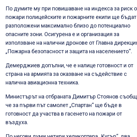
По думите му при повишаване на индекса за риск о
пожари полицейските и пожарните екипи ще бъдат
разположени максимално близо до потенциално
опасните зони. Осигурена е и организация за
използване на налични дронове от Главна дирекци
„Пожарна безопасност и защита на населението“.
Демерджиев допълни, че е налице готовност и от
страна на армията за оказване на съдействие с
налична авиационна техника.
Министърът на отбраната Димитър Стоянов съобщ
че за първи път самолет „Спартан“ ще бъде в
готовност да участва в гасенето на пожари от
въздуха.
По негови думи четири хеликоптера „Кугър“, два