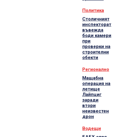
Политика
Столичният
инспекторат
въвежда
боди камери
при
проверки на
строителни
обекти
Регионално
Мащабна
операция на
летище
Лайпциг
заради
втори
неизвестен
дрон
Водещи