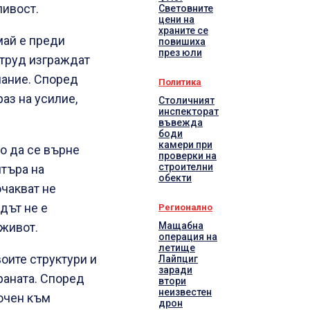
ливост.
Световните
цени на
храните се
май е преди
повишиха
през юли
 труд изграждат
нание. Според
Политика
раз на усилие,
Столичният
инспекторат
въвежда
боди
камери при
о да се върне
проверки на
строителни
нтъра на
обекти
чакват не
дът не е
Регионално
Мащабна
 живот.
операция на
летище
оите структури и
Лайпциг
заради
раната. Според
втори
неизвестен
сочен към
дрон