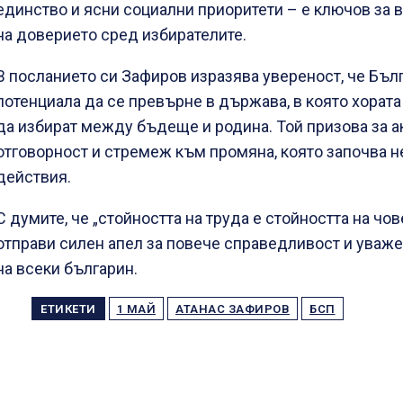
единство и ясни социални приоритети – е ключов за
на доверието сред избирателите.
В посланието си Зафиров изразява увереност, че Бъл
потенциала да се превърне в държава, в която хората
да избират между бъдеще и родина. Той призова за а
отговорност и стремеж към промяна, която започва не
действия.
С думите, че „стойността на труда е стойността на чо
отправи силен апел за повече справедливост и уваж
на всеки българин.
ЕТИКЕТИ
1 МАЙ
АТАНАС ЗАФИРОВ
БСП