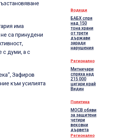
 възстановяване
Водещи
БАБХ спря
над 150
гария има
тона храни
от трети
 не са принудени
държави
ктивност,
заради
нарушения
 с думи, а с
Регионално
Митничари
спряха над
века“, Зафиров
215 000
ение към усилията
цигари край
Видин
Политика
МОСВ обяви
за защитени
четири
вековни
дървета
Регионално