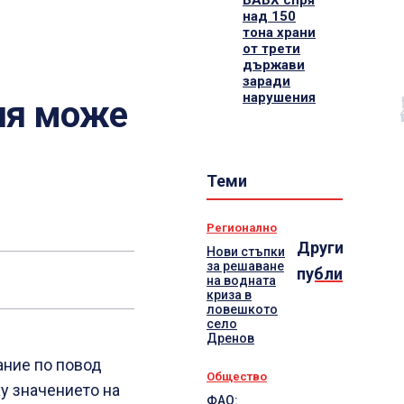
БАБХ спря
над 150
тона храни
от трети
държави
заради
нарушения
ия може
Теми
Регионално
Други
Нови стъпки
за решаване
публикации
на водната
криза в
ловешкото
село
Дренов
ание по повод
Общество
у значението на
ФАО: