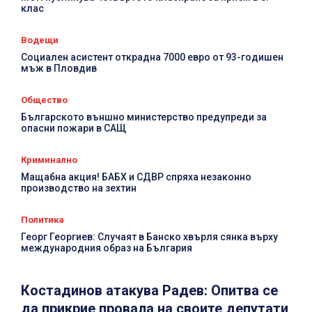
клас
Водещи
Социален асистент открадна 7000 евро от 93-годишен
мъж в Пловдив
Общество
Българското външно министерство предупреди за
опасни пожари в САЩ
Криминално
Мащабна акция! БАБХ и СДВР спряха незаконно
производство на зехтин
Политика
Георг Георгиев: Случаят в Банско хвърля сянка върху
международния образ на България
Костадинов атакува Радев: Опитва се
да прикрие провала на своите депутати