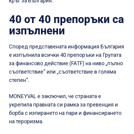
кръг за България.
40 от 40 препоръки са
изпълнени
Според представената информация България
е изпълнила всички 40 препоръки на Групата
за финансово действие (FATF) на ниво „пълно
съответствие“ или „съответствие в голяма
степен“.
MONEYVAL е заключил, че страната е
укрепила правната си рамка за превенция и
борба с изпирането на пари и финансирането
на тероризма.