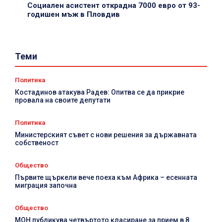
Социален асистент открадна 7000 евро от 93-
годишен мъж в Пловдив
Теми
Политика
Д
Костадинов атакува Радев: Опитва се да прикрие
провала на своите депутати
п
Политика
Министерският съвет с нови решения за държавната
собственост
Общество
Първите щъркели вече поеха към Африка – есенната
миграция започна
Общество
МОН публикува четвъртото класиране за прием в 8.