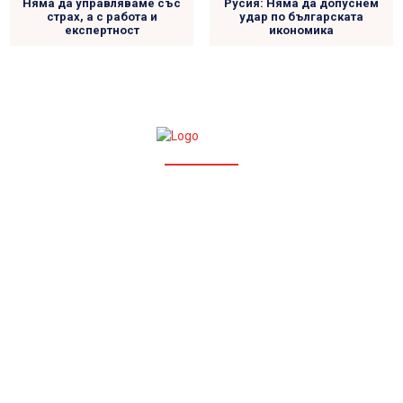
Няма да управляваме със
Русия: Няма да допуснем
страх, а с работа и
удар по българската
експертност
икономика
УСЛОВИЯ ЗА ПОЛЗВАНЕ
ПОЛИТИКА ЗА ПОВЕРИТЕЛНОСТ
Ние сме независима онлайн медия, посветена на
предоставянето на навременна, достоверна и
обективна информация. С нашия екип от опитни
журналисти и редактори, покриваме актуални теми от
България и света – политика, общество, криминални
новини, култура и още. Стремим се да бъдем гласът на
истината и да информираме обществото.