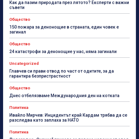
Как да пазим природата през лятото? Експерти с важни
съвети
Общество
150 пожара за денонощие в страната, един човек е
загинал
Общество
24 катастрофи за денонощие у нас, няма загинали
Uncategorized
Главчев си прави отвод по част от одитите, за да
гарантира безпристрастност
Общество
Днес отбелязваме Международния ден на котката
Политика
Ивайло Мирчев: Инцидентът край Кардам трябва да се
разследва като заплаха за НАТО
Политика