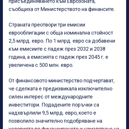
присъединяването към Еврозоната,
съобщиха от Министерството на финансите.
Страната преотвори три емисии
еврооблигации с обща номинална стойност
2,5 млрд. евро. По 1 млрд. евро са добавени
към емисиите с падеж през 2032 и 2038
година, а емисията с падеж през 2045 г. е
увеличена с 500 млн. евро.
От финансовото министерство подчертават,
че сделката е предизвикала изключително
силен интерес от международните
инвеститори. Подадените поръчки са
надхвърлили 9,5 млрд. евро, което е
позволило значително подобряване на
условията по финансирането и намаляване на