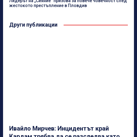
Лидерът на „Сияние“ призова за повече човечност след
жестокото престъпление в Пловдив
Други публикации
Ивайло Мирчев: Инцидентът край
Кардам трябва да се разследва като