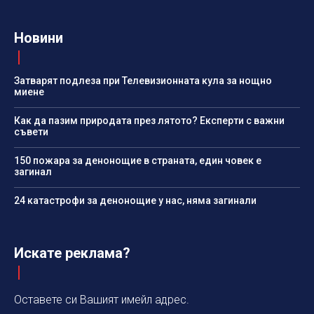
Новини
Затварят подлеза при Телевизионната кула за нощно
миене
Как да пазим природата през лятото? Експерти с важни
съвети
150 пожара за денонощие в страната, един човек е
загинал
24 катастрофи за денонощие у нас, няма загинали
Искате реклама?
Оставете си Вашият имейл адрес.