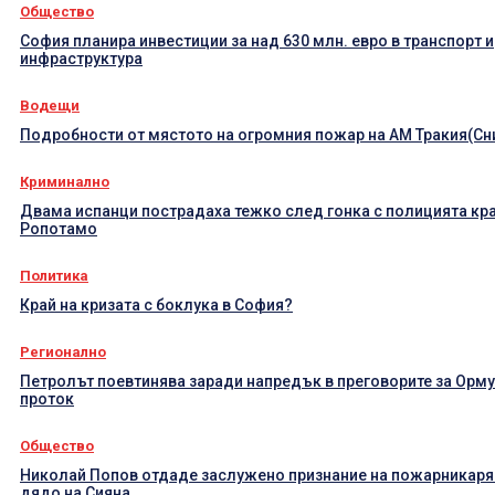
Общество
София планира инвестиции за над 630 млн. евро в транспорт и
инфраструктура
Водещи
Подробности от мястото на огромния пожар на АМ Тракия(Сн
Криминално
Двама испанци пострадаха тежко след гонка с полицията кр
Ропотамо
Политика
Край на кризата с боклука в София?
Регионално
Петролът поевтинява заради напредък в преговорите за Орм
проток
Общество
Николай Попов отдаде заслужено признание на пожарникаря
дядо на Сияна