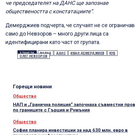
че председателят на ДАНС ще запознае
обществеността с констатациите“
.
Демерджиев подчерта, че случаят не се ограничав
само до Невзоров – много други лица са
идентифицирани като част от групата.
ЕТИКЕТИ
ВАРНА
ДАНС
ИВАН ДЕМЕРДЖИЕВ
КУБ
ОЛЕГ НЕВЗОРОВ
Горещи новини
Общество
НАП и „Гранична полиция“ започнаха съвместни про
по границите с Гърция и Румъния
Общество
София планира инвестиции за над 630 млн. евро в