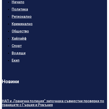
Начало
Политика
Регионално
Криминално
Общество
Хайлайф
Спорт
Водещи
Екип
Новини
НАП и „Гранична полиция“ започнаха съвместни проверки по
границите с Гърция и Румъния