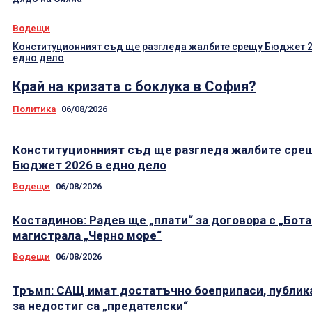
Водещи
Конституционният съд ще разгледа жалбите срещу Бюджет 2
едно дело
Край на кризата с боклука в София?
Политика
06/08/2026
Конституционният съд ще разгледа жалбите сре
Бюджет 2026 в едно дело
Водещи
06/08/2026
Костадинов: Радев ще „плати“ за договора с „Бота
магистрала „Черно море“
Водещи
06/08/2026
Тръмп: САЩ имат достатъчно боеприпаси, публик
за недостиг са „предателски“