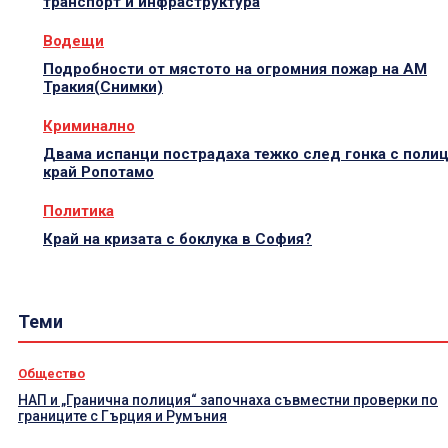
транспорт и инфраструктура
Водещи
Подробности от мястото на огромния пожар на АМ
Тракия(Снимки)
Криминално
Двама испанци пострадаха тежко след гонка с поли
край Ропотамо
Политика
Край на кризата с боклука в София?
Теми
Общество
НАП и „Гранична полиция“ започнаха съвместни проверки по
границите с Гърция и Румъния