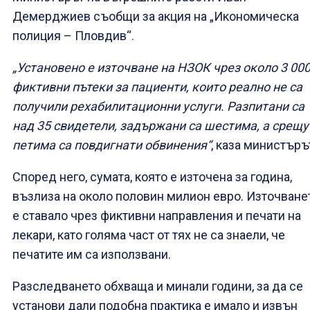
Демерджиев съобщи за акция на „Икономическа
полиция – Пловдив“.
„Установено е източване на НЗОК чрез около 3 00
фиктивни пътеки за пациенти, които реално не са
получили рехабилитационни услуги. Разпитани са
над 35 свидетели, задържани са шестима, а срещу
петима са повдигнати обвинения“
, каза министъръ
Според него, сумата, която е източена за година,
възлиза на около половин милион евро. Източване
е ставало чрез фиктивни направления и печати на
лекари, като голяма част от тях не са знаели, че
печатите им са използвани.
Разследването обхваща и минали години, за да се
установи дали подобна практика е имало и извън