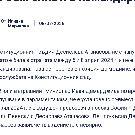
От
Илияна
08/07/2026
Маринова
ституционният съдия Десислава Атанасова не е напу
ато е била в страната между 5 и 8 април 2024 г. и не е
андирована. Това се посочва в позиция до медиите, и
сслужбата на Конституционния съд.
2 юли вътрешният министър Иван Демерджиев по вр
лушване в парламента каза, че е установено съвмест
прил 2024 г. с въздушен превозвач в посока София – 
ян Пеевски с Десислава Атанасова. Ден по-късно Д
насова заяви, че твърдението е невярно.