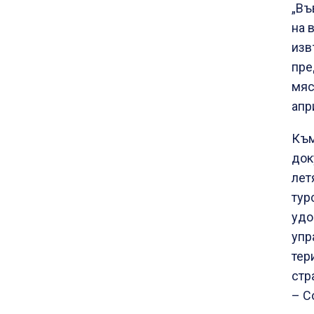
„Въ
на 
изв
пре
мяс
апр
Към
док
лет
тур
удо
упр
тер
стр
– С