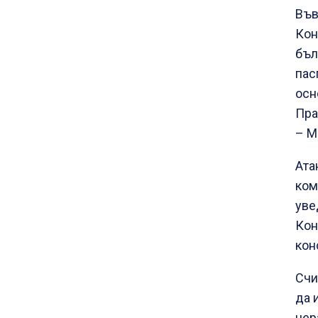
Във
Кон
бъл
пас
осн
Пра
– М
Ата
ком
уве
Кон
кон
Счи
да 
нер