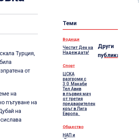
Теми
Водещи
Други
Честит Ден на
Надеждата!
скала Турция,
публикации
 била
Спорт
зпратена от
ЦСКА
разгроми с
3:0 Макаби
Тел Авив
еме на
в първия мач
от третия
но пътуване на
предварителен
кръг в Лига
Дубай на
Европа.
есислава
Общество
НАП и