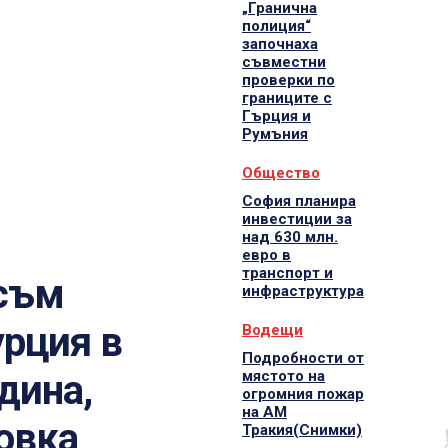
„Гранична
полиция“
започнаха
съвместни
проверки по
границите с
Гърция и
Румъния
Общество
София планира
инвестиции за
над 630 млн.
евро в
транспорт и
 съм
инфраструктура
урция в
Водещи
Подробности от
мястото на
дина,
огромния пожар
на АМ
ровка
Тракия(Снимки)