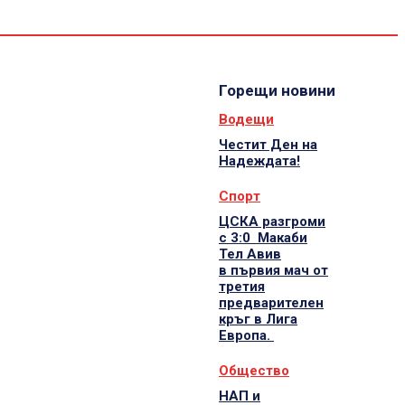
Спорт
Водещи
Екип
Горещи новини
Водещи
Честит Ден на
Надеждата!
Спорт
ЦСКА разгроми
с 3:0 Макаби
Тел Авив
в първия мач от
третия
предварителен
кръг в Лига
Европа.
Общество
НАП и