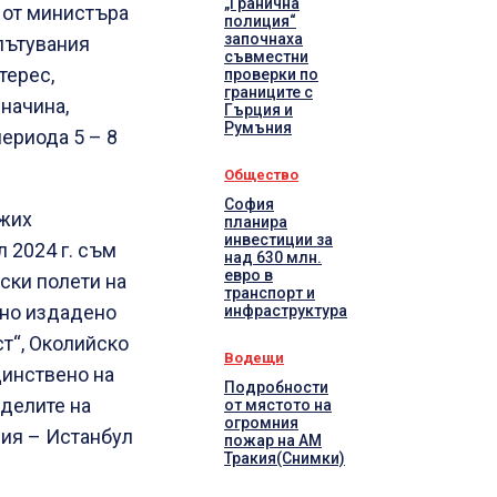
„Гранична
 от министъра
полиция“
започнаха
пътувания
съвместни
терес,
проверки по
границите с
начина,
Гърция и
Румъния
ериода 5 – 8
Общество
София
ожих
планира
инвестиции за
л 2024 г. съм
над 630 млн.
евро в
ски полети на
транспорт и
ално издадено
инфраструктура
т“, Околийско
Водещи
динствено на
Подробности
еделите на
от мястото на
огромния
ия – Истанбул
пожар на АМ
Тракия(Снимки)