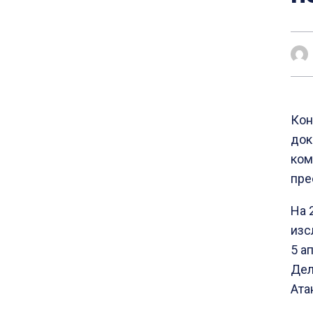
Кон
док
ком
пре
На 
изс
5 а
Дел
Ата