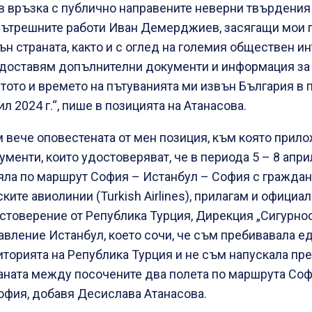
в връзка с публично направените неверни твърдения
вътрешните работи Иван Демерджиев, засягащи мои 
ън страната, както и с оглед на големия обществен ин
доставям допълнителни документи и информация за 
тото и времето на пътуванията ми извън България в п
ил 2024 г.“, пише в позицията на Атанасова.
 вече оповестената от мен позиция, към която прил
ументи, които удостоверяват, че в периода 5 – 8 апри
яла по маршрут София – Истанбул – София с граждан
ските авиолинии (Turkish Airlines), прилагам и офици
стоверение от Република Турция, Дирекция „Сигурнос
авление Истанбул, което сочи, че съм пребивавала е
иторията на Република Турция и не съм напускала пр
аната между посочените два полета по маршрута Соф
офия, добавя Десислава Атанасова.