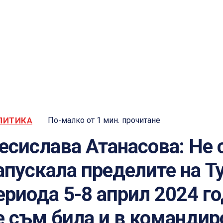
ЛИТИКА
По-малко от 1
мин.
прочитане
есислава Атанасова: Не
апускала пределите на Т
ериода 5-8 април 2024 го
е съм била и в команди