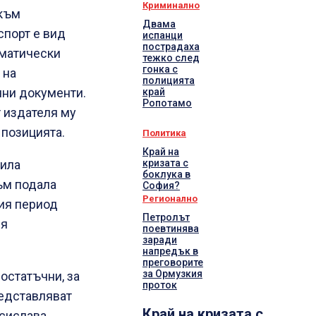
Криминално
 към
Двама
спорт е вид
испанци
пострадаха
оматически
тежко след
гонка с
 на
полицията
ични документи.
край
Ропотамо
т издателя му
 позицията.
Политика
Край на
кризата с
била
боклука в
ъм подала
София?
Регионално
щия период
Петролът
вя
поевтинява
заради
напредък в
преговорите
за Ормузкия
остатъчни, за
проток
редставляват
Край на кризата с
есислава