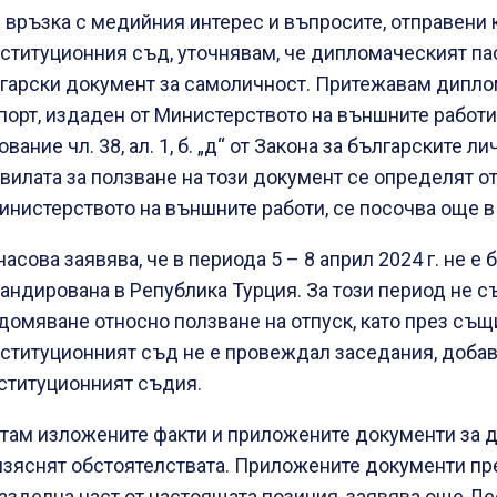
 връзка с медийния интерес и въпросите, отправени
ституционния съд, уточнявам, че дипломаческият па
гарски документ за самоличност. Притежавам дипл
порт, издаден от Министерството на външните работи
ование чл. 38, ал. 1, б. „д“ от Закона за българските л
вилата за ползване на този документ се определят о
инистерството на външните работи, се посочва още в
насова заявява, че в периода 5 – 8 април 2024 г. не е 
андирована в Република Турция. За този период не с
домяване относно ползване на отпуск, като през съ
ституционният съд не е провеждал заседания, доба
ституционният съдия.
там изложените факти и приложените документи за д
изяснят обстоятелствата. Приложените документи п
азделна част от настоящата позиция, заявява още Д