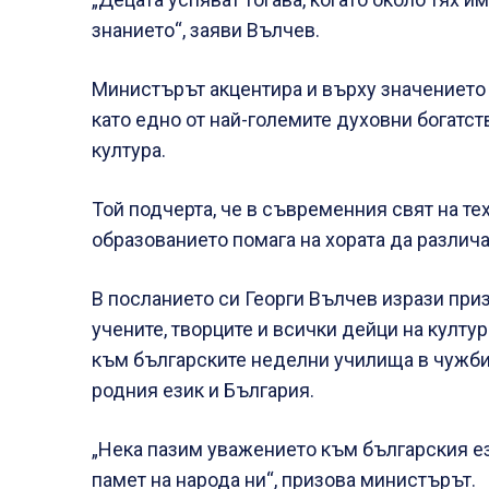
знанието“, заяви Вълчев.
Министърът акцентира и върху значението 
като едно от най-големите духовни богатст
култура.
Той подчерта, че в съвременния свят на т
образованието помага на хората да различа
В посланието си Георги Вълчев изрази приз
учените, творците и всички дейци на култур
към българските неделни училища в чужбин
родния език и България.
„Нека пазим уважението към българския ез
памет на народа ни“, призова министърът.