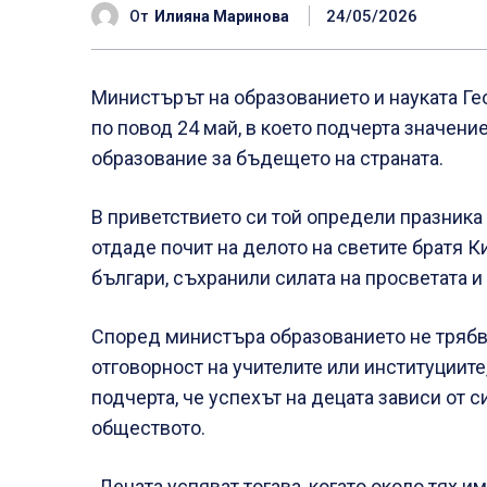
24/05/2026
От
Илияна Маринова
Министърът на образованието и науката Г
по повод 24 май, в което подчерта значени
образование за бъдещето на страната.
В приветствието си той определи празника к
отдаде почит на делото на светите братя К
българи, съхранили силата на просветата и
Според министъра образованието не трябв
отговорност на учителите или институциите
подчерта, че успехът на децата зависи от
обществото.
„Децата успяват тогава, когато около тях и