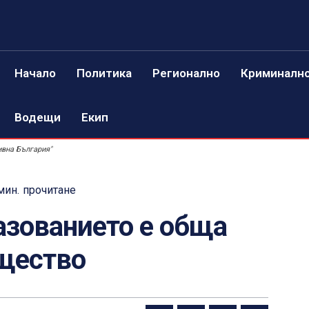
Начало
Политика
Регионално
Криминалн
Водещи
Екип
ивна България"
мин.
прочитане
азованието е обща
бщество