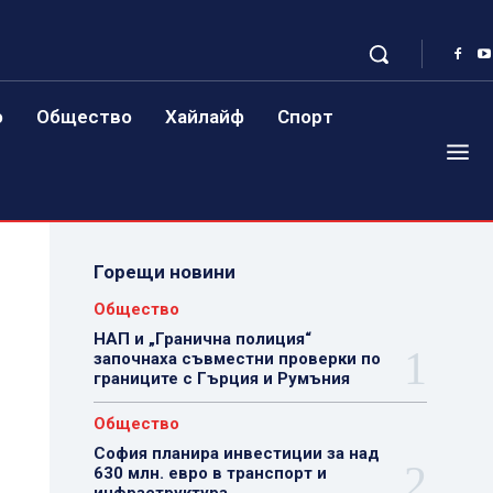
о
Общество
Хайлайф
Спорт
Горещи новини
Общество
НАП и „Гранична полиция“
започнаха съвместни проверки по
границите с Гърция и Румъния
Общество
София планира инвестиции за над
630 млн. евро в транспорт и