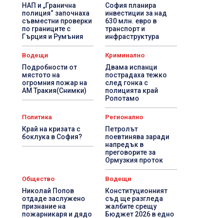
НАП и „Гранична
София планира
полиция“ започнаха
инвестиции за над
съвместни проверки
630 млн. евро в
по границите с
транспорт и
Гърция и Румъния
инфраструктура
Водещи
Криминално
Подробности от
Двама испанци
мястото на
пострадаха тежко
огромния пожар на
след гонка с
АМ Тракия(Снимки)
полицията край
Ропотамо
Политика
Регионално
Край на кризата с
Петролът
боклука в София?
поевтинява заради
напредък в
преговорите за
Ормузкия проток
Общество
Водещи
Николай Попов
Конституционният
отдаде заслужено
съд ще разгледа
признание на
жалбите срещу
пожарникаря и дядо
Бюджет 2026 в едно