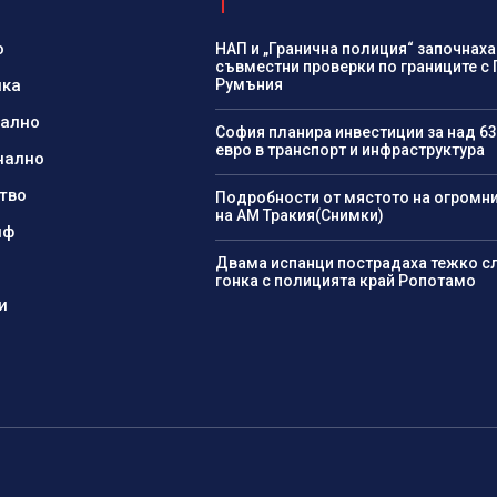
о
НАП и „Гранична полиция“ започнаха
съвместни проверки по границите с 
ика
Румъния
нално
София планира инвестиции за над 63
евро в транспорт и инфраструктура
нално
тво
Подробности от мястото на огромн
на АМ Тракия(Снимки)
йф
Двама испанци пострадаха тежко с
гонка с полицията край Ропотамо
и