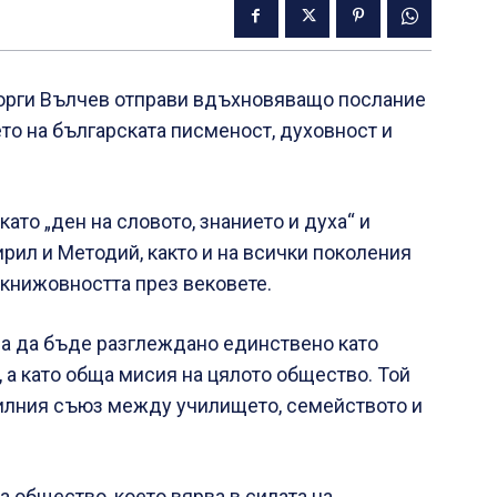
еорги Вълчев отправи вдъхновяващо послание
ето на българската писменост, духовност и
ато „ден на словото, знанието и духа“ и
ирил и Методий, както и на всички поколения
 книжовността през вековете.
а да бъде разглеждано единствено като
, а като обща мисия на цялото общество. Той
 силния съюз между училището, семейството и
ма общество, което вярва в силата на