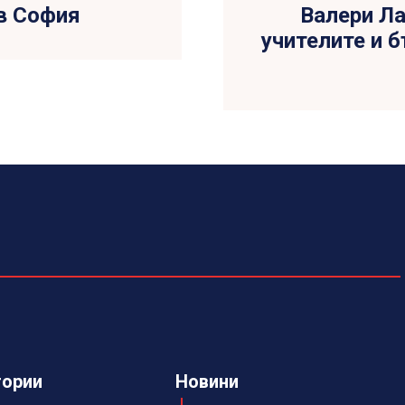
в София
Валери Ла
учителите и б
гории
Новини