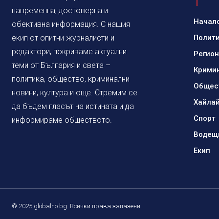
навременна, достоверна и
Начал
обективна информация. С нашия
екип от опитни журналисти и
Полит
редактори, покриваме актуални
Регио
теми от България и света –
Крими
политика, общество, криминални
Общес
новини, култура и още. Стремим се
Хайла
да бъдем гласът на истината и да
Спорт
информираме обществото.
Водещ
Екип
© 2025 globalno.bg. Всички права запазени.