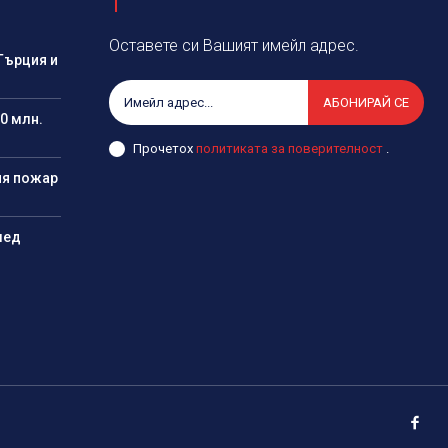
Оставете си Вашият имейл адрес.
Гърция и
АБОНИРАЙ СЕ
0 млн.
Прочетох
политиката за поверителност
.
ия пожар
лед