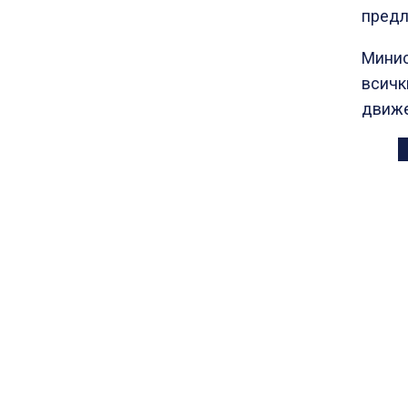
предл
Минис
всичк
движе