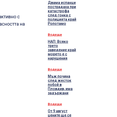
Двама испанци
пострадаха при
катастрофа
след гонка с
активно с
полицията край
асността на
Ропотамо
Водещи
НАП: Всяко
трето
заведение край
морето е с
нарушения
Водещи
Мъж почина
след жесток
побой в
Пловдив, има
задържани
Водещи
От 9 август
цените ще се