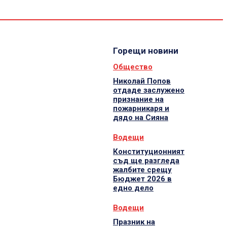
Спорт
Водещи
Екип
Горещи новини
Общество
Николай Попов
отдаде заслужено
признание на
пожарникаря и
дядо на Сияна
Водещи
Конституционният
съд ще разгледа
жалбите срещу
Бюджет 2026 в
едно дело
Водещи
Празник на