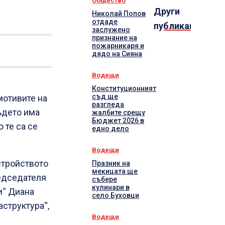
Общество
Други
Николай Попов
отдаде
публикации
заслужено
признание на
пожарникаря и
дядо на Сияна
Водещи
Конституционният
съд ще
мотивите на
разгледа
където има
жалбите срещу
Бюджет 2026 в
 те са се
едно дело
Водещи
стройството
Празник на
мекицата ще
редседателя
събере
кулинари в
и“ Диана
село Буховци
структура“,
Водещи