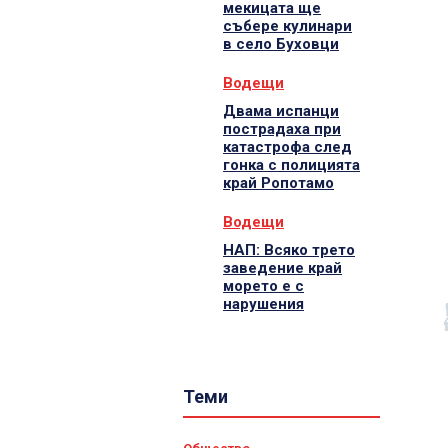
мекицата ще
събере кулинари
в село Буховци
Водещи
Двама испанци
пострадаха при
катастрофа след
гонка с полицията
край Ропотамо
Водещи
НАП: Всяко трето
заведение край
морето е с
нарушения
Теми