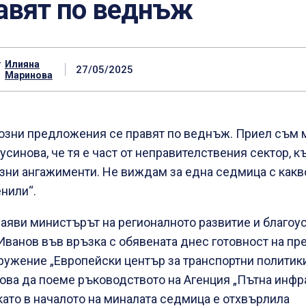
авят по веднъж
т
Илияна
27/05/2025
Маринова
озни предложения се правят по веднъж. Приел съм 
Русинова, че тя е част от неправителствения сектор, 
зни ангажименти. Не виждам за една седмица с какво
нили“.
заяви министърът на регионалното развитие и благоу
Иванов във връзка с обявената днес готовност на п
ружение „Европейски център за транспортни политик
ова да поеме ръководството на Агенция „Пътна инфра
като в началото на миналата седмица е отхвърлила