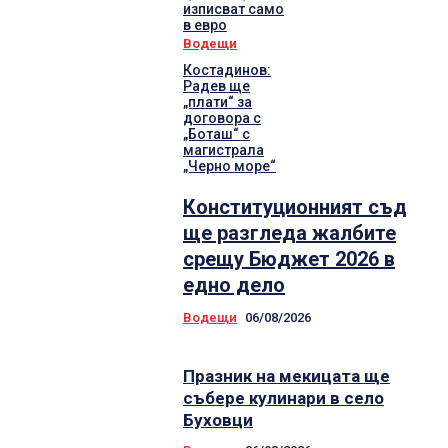
изписват само
в евро
Водещи
Костадинов:
Радев ще
„плати“ за
договора с
„Боташ“ с
магистрала
„Черно море“
Конституционният съд
ще разгледа жалбите
срещу Бюджет 2026 в
едно дело
Водещи
06/08/2026
Празник на мекицата ще
събере кулинари в село
Буховци