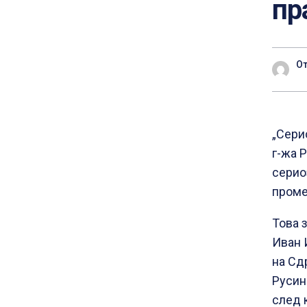
пр
О
„Сери
г-жа 
серио
проме
Това 
Иван 
на Сд
Русин
след 