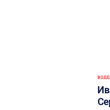
ВОД
Ив
Се