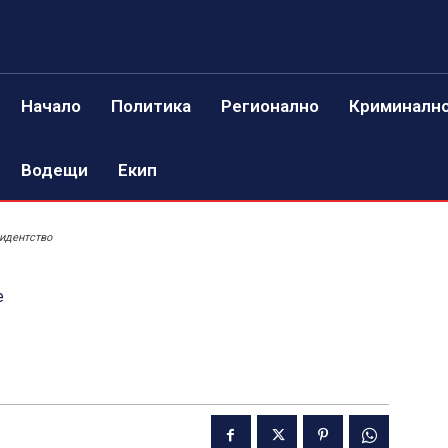
Начало
Политика
Регионално
Криминалн
Водещи
Екип
идентство
е