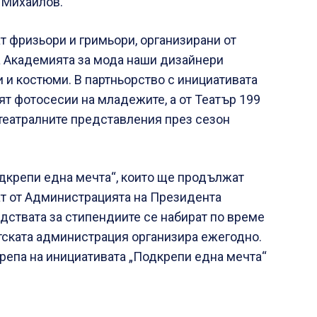
 Михайлов.
т фризьори и гримьори, организирани от
а Академията за мода наши дизайнери
 и костюми. В партньорство с инициативата
ят фотосесии на младежите, а от Театър 199
 театралните представления през сезон
дкрепи една мечта“, които ще продължат
ат от Администрацията на Президента
дствата за стипендиите се набират по време
нтската администрация организира ежегодно.
репа на инициативата „Подкрепи една мечта“