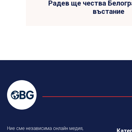
Радев ще чества Белог
въстание
Ние сме независима онлайн медия,
Кате