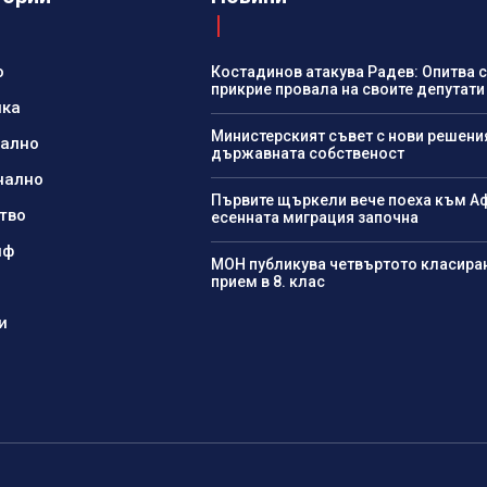
о
Костадинов атакува Радев: Опитва с
прикрие провала на своите депутати
ика
Министерският съвет с нови решени
нално
държавната собственост
нално
Първите щъркели вече поеха към А
тво
есенната миграция започна
йф
МОН публикува четвъртото класиран
прием в 8. клас
и