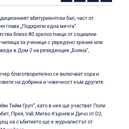
адиционният абитуриентски бал, част от
я глава „Подкрепи една мечта“.
ства близо 80 зрелостници от социални
училища за ученици с увредено зрение или
оведе в Дом 2 на резиденция „Бояна“,
вечер благотворително се включват хора и
стовете на добрина и човечност към другите.
йм Тийм Груп“, като в нея ще участват Поли
бет, Прея, Vall, Митко Кърнев и Дичо от D2,
одещ на събитието ще е журналистът от