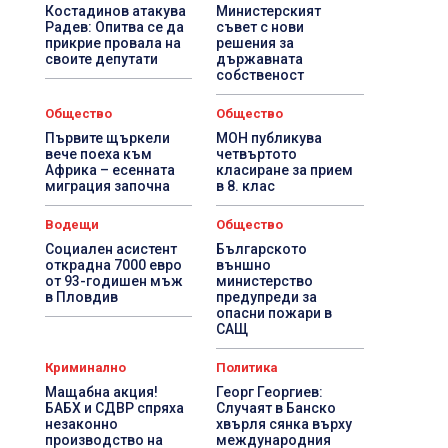
Костадинов атакува
Министерският
Радев: Опитва се да
съвет с нови
прикрие провала на
решения за
своите депутати
държавната
собственост
Общество
Общество
Първите щъркели
МОН публикува
вече поеха към
четвъртото
Африка – есенната
класиране за прием
миграция започна
в 8. клас
Водещи
Общество
Социален асистент
Българското
открадна 7000 евро
външно
от 93-годишен мъж
министерство
в Пловдив
предупреди за
опасни пожари в
САЩ
Криминално
Политика
Мащабна акция!
Георг Георгиев:
БАБХ и СДВР спряха
Случаят в Банско
незаконно
хвърля сянка върху
производство на
международния