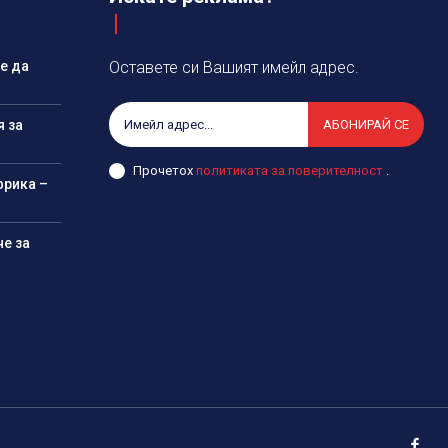
е да
Оставете си Вашият имейл адрес.
я за
АБОНИРАЙ СЕ
Прочетох
политиката за поверителност
.
фрика –
е за