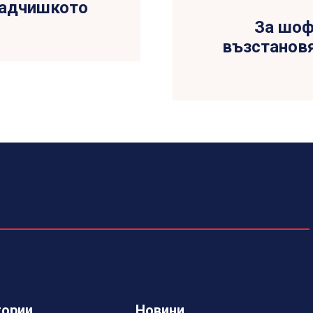
радчишкото
За шоф
възстановя
гории
Новини