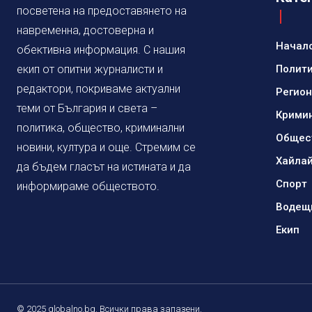
посветена на предоставянето на
навременна, достоверна и
Начал
обективна информация. С нашия
екип от опитни журналисти и
Полит
редактори, покриваме актуални
Регио
теми от България и света –
Крими
политика, общество, криминални
Общес
новини, култура и още. Стремим се
Хайла
да бъдем гласът на истината и да
Спорт
информираме обществото.
Водещ
Екип
© 2025 globalno.bg. Всички права запазени.