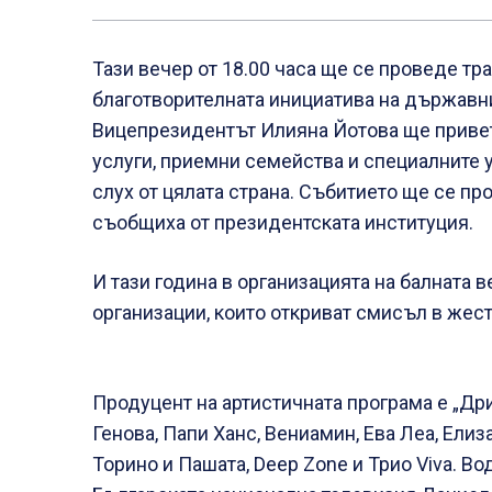
Тази вечер от 18.00 часа ще се проведе тр
благотворителната инициатива на държавни
Вицепрезидентът Илияна Йотова ще привет
услуги, приемни семейства и специалните 
слух от цялата страна. Събитието ще се пр
съобщиха от президентската институция.
И тази година в организацията на балната 
организации, които откриват смисъл в же
Продуцент на артистичната програма е „Дри
Генова, Папи Ханс, Вениамин, Ева Леа, Елиза
Торино и Пашата, Deep Zone и Трио Viva. В