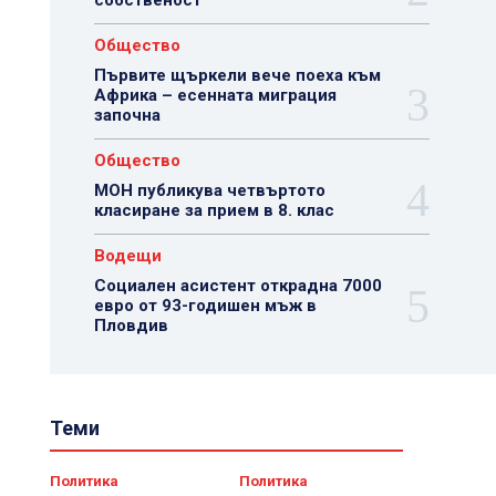
собственост
Общество
Първите щъркели вече поеха към
Африка – есенната миграция
започна
Общество
МОН публикува четвъртото
класиране за прием в 8. клас
Водещи
Социален асистент открадна 7000
евро от 93-годишен мъж в
Пловдив
Теми
Политика
Политика