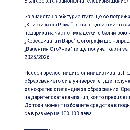
Българската национална телевизия Даниел
За визията на абитуриентите ще се погрижа
„Кристиан оф Рома“, а със съдействието н
подариха на част от младежите бални рокли
„Красавицата и Вяра“ фотографи ще направ
„Валентин Стойчев“ те ще получат карти за
2025/2026.
Наесен зрелостниците от инициативата „По
образованието си в университет, ще получ
еднократна стипендия за образование. Сре
на дарителската кампания, която президе
До този момент набраните средства в подк
са в размер на 100 100 лева.