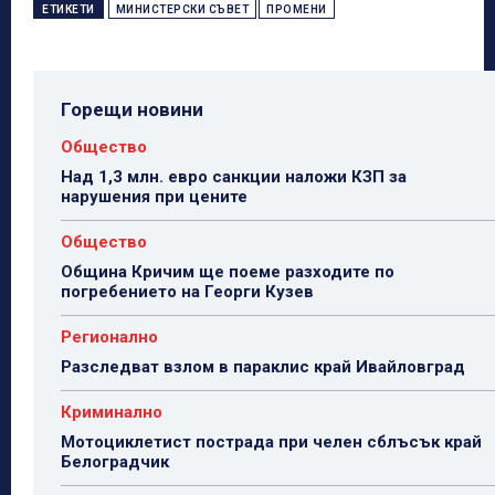
ЕТИКЕТИ
МИНИСТЕРСКИ СЪВЕТ
ПРОМЕНИ
Горещи новини
Общество
Над 1,3 млн. евро санкции наложи КЗП за
нарушения при цените
Общество
Община Кричим ще поеме разходите по
погребението на Георги Кузев
Регионално
Разследват взлом в параклис край Ивайловград
Криминално
Мотоциклетист пострада при челен сблъсък край
Белоградчик