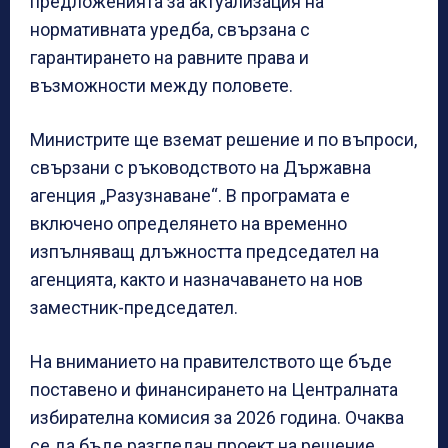
предложенията за актуализация на
нормативната уредба, свързана с
гарантирането на равните права и
възможности между половете.
Министрите ще вземат решение и по въпроси,
свързани с ръководството на Държавна
агенция „Разузнаване“. В програмата е
включено определянето на временно
изпълняващ длъжността председател на
агенцията, както и назначаването на нов
заместник-председател.
На вниманието на правителството ще бъде
поставено и финансирането на Централната
избирателна комисия за 2026 година. Очаква
се да бъде разгледан проект на решение,