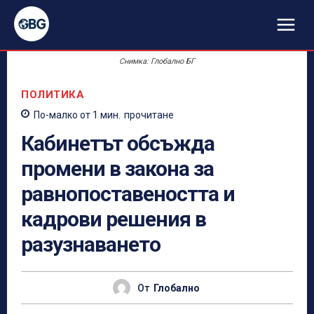
Снимка: Глобално БГ
ПОЛИТИКА
По-малко от 1
мин.
прочитане
Кабинетът обсъжда
промени в закона за
равнопоставеността и
кадрови решения в
разузнаването
От
Глобално