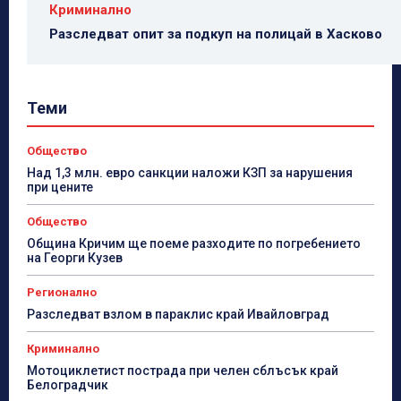
Криминално
Разследват опит за подкуп на полицай в Хасково
Теми
Общество
Над 1,3 млн. евро санкции наложи КЗП за нарушения
при цените
Общество
Община Кричим ще поеме разходите по погребението
на Георги Кузев
Регионално
Разследват взлом в параклис край Ивайловград
Криминално
Мотоциклетист пострада при челен сблъсък край
Белоградчик