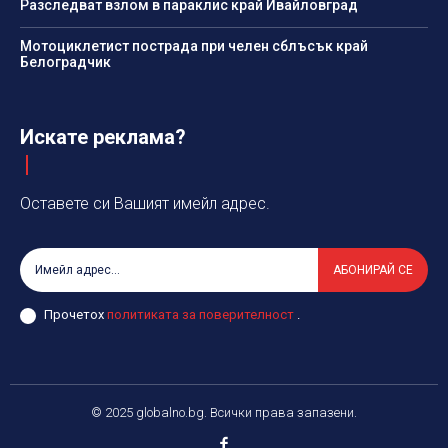
Разследват взлом в параклис край Ивайловград
Мотоциклетист пострада при челен сблъсък край
Белоградчик
Искате реклама?
Оставете си Вашият имейл адрес.
АБОНИРАЙ СЕ
Прочетох
политиката за поверителност
.
© 2025 globalno.bg. Всички права запазени.