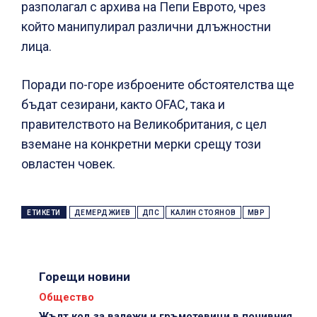
разполагал с архива на Пепи Еврото, чрез
който манипулирал различни длъжностни
лица.
Поради по-горе изброените обстоятелства ще
бъдат сезирани, както OFAC, така и
правителството на Великобритания, с цел
вземане на конкретни мерки срещу този
овластен човек.
ЕТИКЕТИ
ДЕМЕРДЖИЕВ
ДПС
КАЛИН СТОЯНОВ
МВР
Горещи новини
Общество
Жълт код за валежи и гръмотевици в почивния