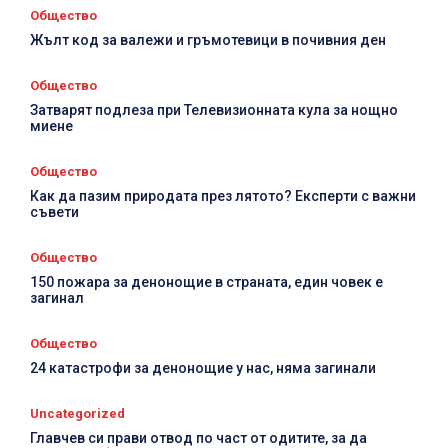
Общество
Д
Жълт код за валежи и гръмотевици в почивния ден
п
Общество
Затварят подлеза при Телевизионната кула за нощно
миене
Общество
Как да пазим природата през лятото? Експерти с важни
съвети
Общество
150 пожара за денонощие в страната, един човек е
загинал
Общество
24 катастрофи за денонощие у нас, няма загинали
Uncategorized
Главчев си прави отвод по част от одитите, за да