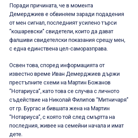
Поради причината, че в момента
Демерджиев е обвиняем заради подадения
от мен сигнал, последният усилено търси
“кошаревски” свидетели, които да дават
фалшиви свидетелски показания срещу мен,
с една единствена цел-саморазправа.
Освен това, според информацията от
известно време Иван Демерджиев държи
престъпните схеми на Мартин Божанов
“Нотариуса”, като това се случва с личното
съдействие на Николай Филипов “Митничаря”
от гр. Бургас и бившата жена на Мартин
“Нотариуса”, с която той след смъртта на
последния, живее на семейни начала и имат
дете.