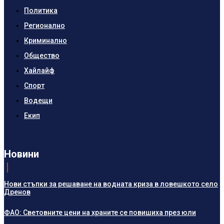
Политика
Регионално
Криминално
Общество
Хайлайф
Спорт
Водещи
Екип
Новини
Нови стъпки за решаване на водната криза в ловешкото село
Дренов
ФАО: Световните цени на храните се повишиха през юли