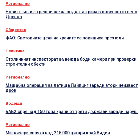
Регионално
Нови стъпки за решаване на водната криза в ловешкото село
Дренов
Общество
ФАО: Световните цени на храните се повишиха през юли
Политика
Столичният инспекторат въвежда боди камери при проверки 
строителни обекти
Регионално
Мащабна операция на летище Лайпциг заради втори неизвест
дрон
Водещи
БАБХ спря над 150 тона храни от трети държави заради нару
Регионално
Митничари спряха над 215 000 цигари край Видин