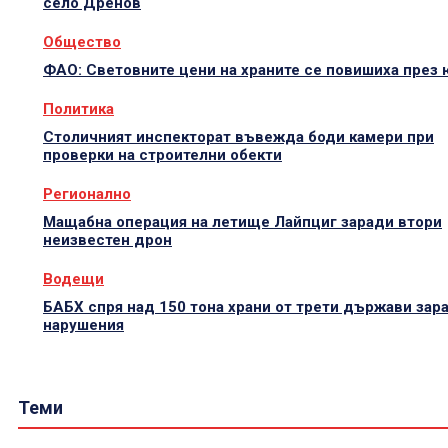
село Дренов
Общество
ФАО: Световните цени на храните се повишиха през
Политика
Столичният инспекторат въвежда боди камери при
проверки на строителни обекти
Регионално
Мащабна операция на летище Лайпциг заради втори
неизвестен дрон
Водещи
БАБХ спря над 150 тона храни от трети държави зар
нарушения
Теми