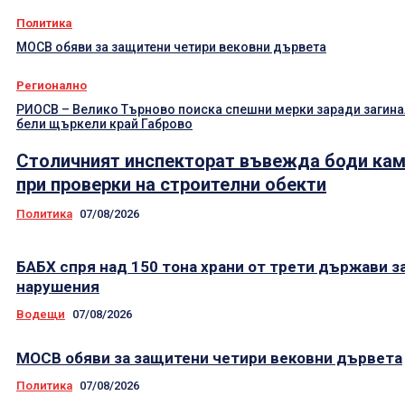
Политика
МОСВ обяви за защитени четири вековни дървета
Регионално
РИОСВ – Велико Търново поиска спешни мерки заради загин
бели щъркели край Габрово
Столичният инспекторат въвежда боди ка
при проверки на строителни обекти
Политика
07/08/2026
БАБХ спря над 150 тона храни от трети държави з
нарушения
Водещи
07/08/2026
МОСВ обяви за защитени четири вековни дървета
Политика
07/08/2026