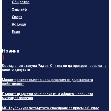
Общество
Хайлайф
Спорт
Водещи
Екип
Новини
Костадинов атакува Радев: Опитва се да прикрие провала на
своите депутати
Министерският съвет с нови решения за държавната
собственост
Първите щъркели вече поеха към Африка – есенната
миграция започна
МОН публикува четвъртото класиране за прием в 8. клас