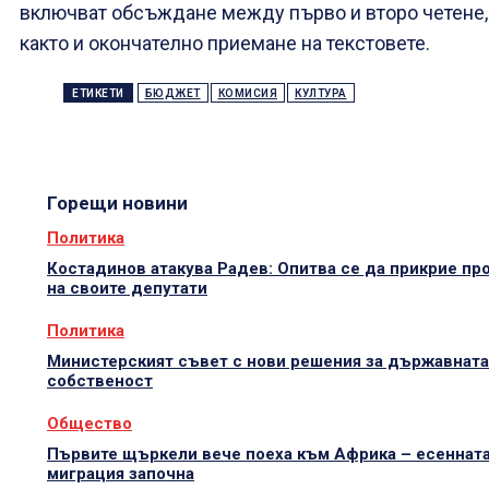
включват обсъждане между първо и второ четене,
както и окончателно приемане на текстовете.
ЕТИКЕТИ
БЮДЖЕТ
КОМИСИЯ
КУЛТУРА
Горещи новини
Политика
Костадинов атакува Радев: Опитва се да прикрие пр
на своите депутати
Политика
Министерският съвет с нови решения за държавната
собственост
Общество
Първите щъркели вече поеха към Африка – есеннат
миграция започна