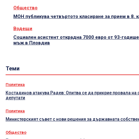
Общество
МОН публикува четвъртото класиране за прием в 8. 
Водещи
Социален асистент открадна 7000 евро от 93-годиш
мъж в Пловдив
Теми
Политика
Костадинов атакува Радев: Опитва се да прикрие провала на 
депутати
Политика
Министерският съвет с нови решения за държавната собстве
Общество