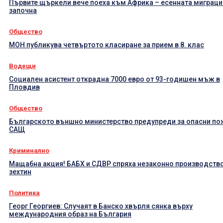
Първите щъркели вече поеха към Африка – есенната миграци
започна
Общество
МОН публикува четвъртото класиране за прием в 8. клас
Водещи
Социален асистент открадна 7000 евро от 93-годишен мъж в
Пловдив
Общество
Българското външно министерство предупреди за опасни по
САЩ
Криминално
Мащабна акция! БАБХ и СДВР спряха незаконно производство
зехтин
Политика
Георг Георгиев: Случаят в Банско хвърля сянка върху
международния образ на България