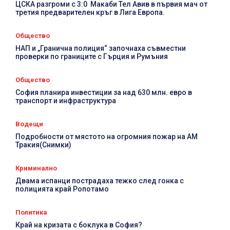
Д
ЦСКА разгроми с 3:0 Макаби Тел Авив в първия мач от
третия предварителен кръг в Лига Европа.
п
Общество
НАП и „Гранична полиция“ започнаха съвместни
проверки по границите с Гърция и Румъния
Общество
София планира инвестиции за над 630 млн. евро в
транспорт и инфраструктура
Водещи
Подробности от мястото на огромния пожар на АМ
Тракия(Снимки)
Криминално
Двама испанци пострадаха тежко след гонка с
полицията край Ропотамо
Политика
Край на кризата с боклука в София?