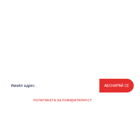
транспорт и инфраструктура
Подробности от мястото на огромния пожар на АМ
Тракия(Снимки)
Искате реклама?
Оставете си Вашият имейл адрес.
АБОНИРАЙ СЕ
Прочетох
политиката за поверителност
.
© 2025 globalno.bg. Всички права запазени.