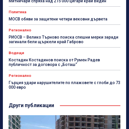
Митничари спряха над 215 000 цигари край Видин
Политика
МОСВ обяви за защитени четири вековни дървета
Регионално
РИОСВ – Велико Търново поиска спешни мерки заради
загинали бели щъркели край Габрово
Водещи
Костадин Костадинов поиска от Румен Радев
публичност за договора с „Боташ“
Регионално
Гърция удари нарушителите по плажовете с глоби до 73
000 евро
Други публикации