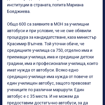
институции в страната, попита Мариана
Бояджиева.
Общо 600 са заявките в МОН за училищни
автобуси и при условие, че не сме обявили
процедура за кандидатстване, каза министър
Красимир Вълчев. Той уточни обаче, че
средищните училища са 750, отделно има и
приемащи училища, има и средищни детски
градини, има и професионални училища, които
имат нужда от автобуси. Всяко едно
средищно училище има нужда от повече от
един училищен автобус, защото превозват
учениците по различни маршрути. Един
автобус е с 35 места. И не можем да
предоставим достатъчно автобуси, за да