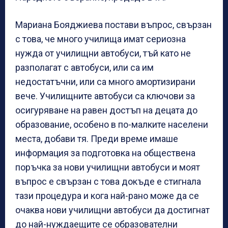
Мариана Бояджиева постави въпрос, свързан
с това, че много училища имат сериозна
нужда от училищни автобуси, тъй като не
разполагат с автобуси, или са им
недостатъчни, или са много амортизирани
вече. Училищните автобуси са ключови за
осигуряване на равен достъп на децата до
образование, особено в по-малките населени
места, добави тя. Преди време имаше
информация за подготовка на обществена
поръчка за нови училищни автобуси и моят
въпрос е свързан с това докъде е стигнала
тази процедура и кога най-рано може да се
очаква нови училищни автобуси да достигнат
до най-нуждаещите се образователни