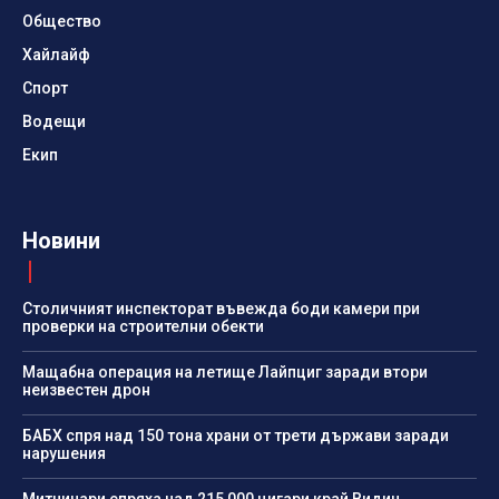
Общество
Хайлайф
Спорт
Водещи
Екип
Новини
Столичният инспекторат въвежда боди камери при
проверки на строителни обекти
Мащабна операция на летище Лайпциг заради втори
неизвестен дрон
БАБХ спря над 150 тона храни от трети държави заради
нарушения
Митничари спряха над 215 000 цигари край Видин