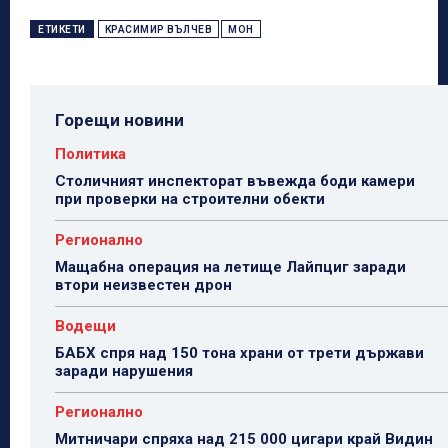
ЕТИКЕТИ
КРАСИМИР ВЪЛЧЕВ
МОН
Горещи новини
Политика
Столичният инспекторат въвежда боди камери
при проверки на строителни обекти
Регионално
Мащабна операция на летище Лайпциг заради
втори неизвестен дрон
Водещи
БАБХ спря над 150 тона храни от трети държави
заради нарушения
Регионално
Митничари спряха над 215 000 цигари край Видин