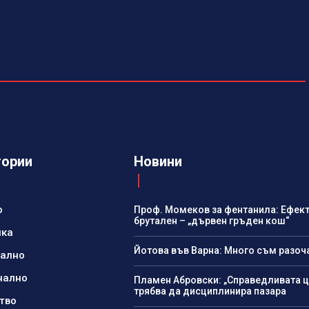
гории
Новини
о
Проф. Момеков за фентанила: Ефект
брутален – „дървен гръден кош“
ика
Йотова във Варна: Много съм разоч
нално
нално
Пламен Абровски: „Справедливата ц
трябва да дисциплинира пазара
тво