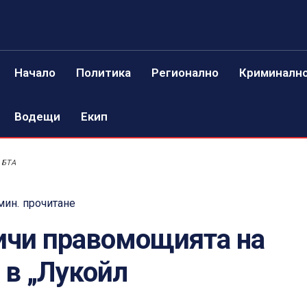
Начало
Политика
Регионално
Криминалн
Водещи
Екип
 БТА
мин.
прочитане
ичи правомощията на
 в „Лукойл