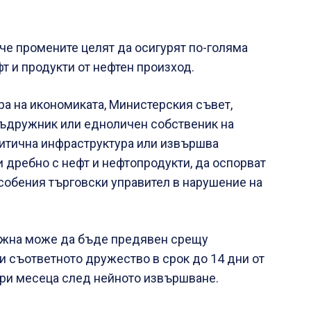
 че промените целят да осигурят по-голяма
т и продукти от нефтен произход.
ра на икономиката, Министерския съвет,
 съдружник или едноличен собственик на
ритична инфраструктура или извършва
и дребно с нефт и нефтопродукти, да оспорват
собения търговски управител в нарушение на
щожна може да бъде предявен срещу
и съответното дружество в срок до 14 дни от
 три месеца след нейното извършване.