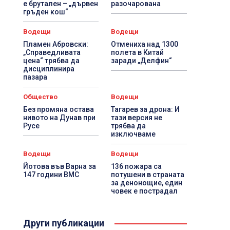
е брутален – „дървен
разочарована
гръден кош“
Водещи
Водещи
Пламен Абровски:
Отмениха над 1300
„Справедливата
полета в Китай
цена“ трябва да
заради „Делфин“
дисциплинира
пазара
Общество
Водещи
Без промяна остава
Тагарев за дрона: И
нивото на Дунав при
тази версия не
Русе
трябва да
изключваме
Водещи
Водещи
Йотова във Варна за
136 пожара са
147 години ВМС
потушени в страната
за денонощие, един
човек е пострадал
Други публикации