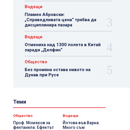
Водещи
Пламен Абровски:
„Справедливата цена“ трябва да
дисциплинира пазара
Водещи
Отмениха над 1300 полета в Китай
заради „Делфин“
Общество
Без промяна остава нивото на
Дунав при Русе
Теми
Общество
Водещи
Проф. Момеков за
Йотова във Варна:
фентанила: Ефектът
Много съм