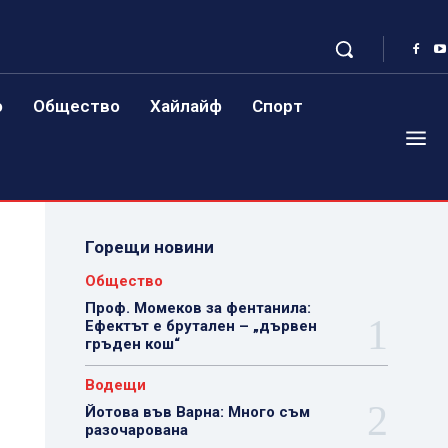
о
Общество
Хайлайф
Спорт
Горещи новини
Общество
Проф. Момеков за фентанила:
Ефектът е брутален – „дървен
гръден кош“
Водещи
Йотова във Варна: Много съм
разочарована