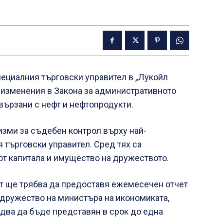
ециалния търговски управител в „Лукойл
е изменения в Закона за административното
вързани с нефт и нефтопродукти.
зми за съдебен контрол върху най-
 търговски управител. Сред тях са
от капитала и имущество на дружеството.
ят ще трябва да предоставя ежемесечен отчет
о дружество на министъра на икономиката,
два да бъде представян в срок до една