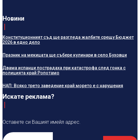
Новини
Конституционният съд ще разгледа жалбите срещу Бюджет
2026 в едно дело
Празник на мекицата ще събере кулинари в село Буховци
Двама испанци пострадаха при катастрофа след гонка с
полицията край Ропотамо
НАП: Всяко трето заведение край морето е с нарушения
Искате реклама?
Оставете си Вашият имейл адрес.