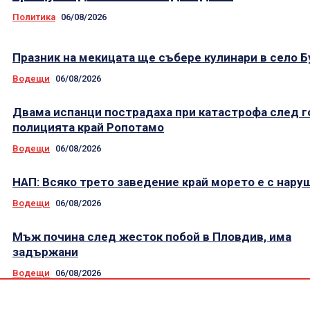
Политика
06/08/2026
Празник на мекицата ще събере кулинари в село 
Водещи
06/08/2026
Двама испанци пострадаха при катастрофа след г
полицията край Ропотамо
Водещи
06/08/2026
НАП: Всяко трето заведение край морето е с нару
Водещи
06/08/2026
Мъж почина след жесток побой в Пловдив, има
задържани
Водещи
06/08/2026