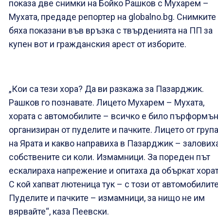
показа две снимки на Бойко Рашков с Мухарем –
Мухата, предаде репортер на globalno.bg. Снимките
бяха показани във връзка с твърденията на ПП за
купен вот и гражданския арест от изборите.
„Кои са тези хора? Да ви разкажа за Пазарджик.
Рашков го познавате. Лицето Мухарем – Мухата,
хората с автомобилите – всичко е било пърформън
организиран от пуделите и пачките. Лицето от груп
на Ярата и какво направиха в Пазарджик – залових
собствените си коли. Измамници. За пореден път
ескалираха напрежение и опитаха да объркат хорат
С кой хапват лютеница тук – с този от автомобилите
Пуделите и пачките – измамници, за нищо не им
вярвайте“, каза Пеевски.