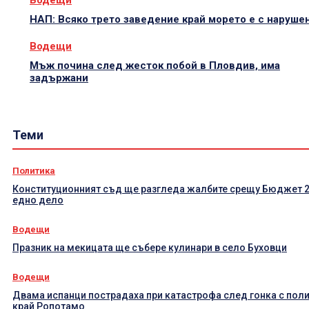
НАП: Всяко трето заведение край морето е с наруше
Водещи
Мъж почина след жесток побой в Пловдив, има
задържани
Теми
Политика
Конституционният съд ще разгледа жалбите срещу Бюджет 2
едно дело
Водещи
Празник на мекицата ще събере кулинари в село Буховци
Водещи
Двама испанци пострадаха при катастрофа след гонка с пол
край Ропотамо