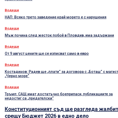
Водещи
НАП: Всяко трето заведение край морето е с нарушения
Водещи
Мъж почина след жесток побой в Пловдив, има задържани
Водещи
От 9 август цените ще се изписват само в евро
Водещи
Костадинов: Радев ще „плати“ за договора с „Боташ“ с магис
„Черно море“
Водещи
Тръмп: САЩ имат достатъчно боеприпаси, публикациите за
недостиг са „предателски“
Конституционният съд ще разгледа жалби
срещу Бюджет 2026 в едно дело