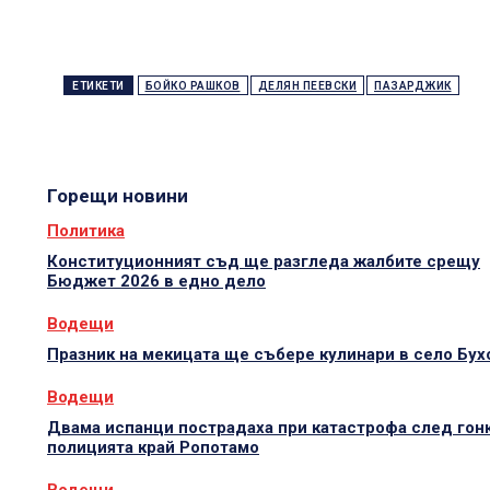
ЕТИКЕТИ
БОЙКО РАШКОВ
ДЕЛЯН ПЕЕВСКИ
ПАЗАРДЖИК
Горещи новини
Политика
Конституционният съд ще разгледа жалбите срещу
Бюджет 2026 в едно дело
Водещи
Празник на мекицата ще събере кулинари в село Бух
Водещи
Двама испанци пострадаха при катастрофа след гонк
полицията край Ропотамо
Водещи