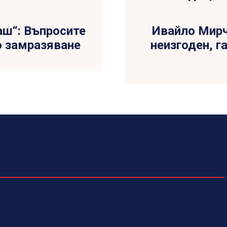
аш“: Въпросите
Ивайло Мирч
о замразяване
неизгоден, г