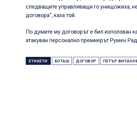
следващите управляващи го унищожиха, не
договора“, каза той.
По думите му договорът е бил използван к
атакуван персонално премиерът Румен Рад
ЕТИКЕТИ
БОТАШ
ДОГОВОР
ПЕТЪР ВИТАНО