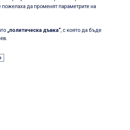
 пожелаха да променят параметрите на
ато
„политическа дъвка“
, с която да бъде
ев.
В