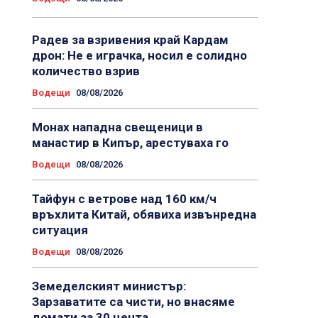
Радев за взривения край Кардам
дрон: Не е играчка, носил е солидно
количество взрив
Водещи
08/08/2026
Монах нападна свещеници в
манастир в Кипър, арестуваха го
Водещи
08/08/2026
Тайфун с ветрове над 160 км/ч
връхлита Китай, обявиха извънредна
ситуация
Водещи
08/08/2026
Земеделският министър:
Зарзаватите са чисти, но внасяме
домати за 30 цента