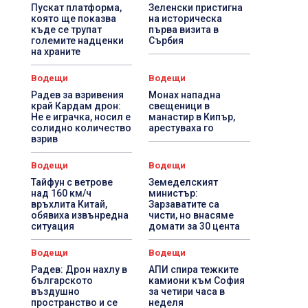
Пускат платформа,
Зеленски пристигна
която ще показва
на историческа
къде се трупат
първа визита в
големите надценки
Сърбия
на храните
Водещи
Водещи
Радев за взривения
Монах нападна
край Кардам дрон:
свещеници в
Не е играчка, носил е
манастир в Кипър,
солидно количество
арестуваха го
взрив
Водещи
Водещи
Тайфун с ветрове
Земеделският
над 160 км/ч
министър:
връхлита Китай,
Зарзаватите са
обявиха извънредна
чисти, но внасяме
ситуация
домати за 30 цента
Водещи
Водещи
Радев: Дрон нахлу в
АПИ спира тежките
българското
камиони към София
въздушно
за четири часа в
пространство и се
неделя