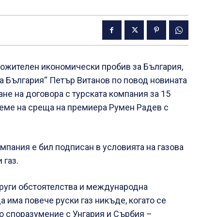
ложителен икономически пробив за България,
а България“ Петър Витанов по повод новината
не на договора с турската компания за 15
еме на среща на премиера Румен Радев с
омпания е бил подписан в условията на газова
 газ.
руги обстоятелства и международна
а има повече руски газ никъде, когато се
о споразумение с Унгария и Сърбия –