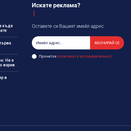
Искате реклама?
а къде
Оставете си Вашият имейл адрес.
ните
 първа
АБОНИРАЙ СЕ
Прочетох
политиката за поверителност
.
н: Не е
о взрив
ир в