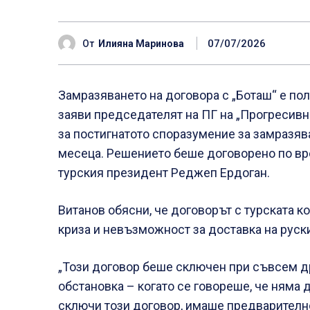
07/07/2026
От
Илияна Маринова
Замразяването на договора с „Боташ“ е по
заяви председателят на ПГ на „Прогресивн
за постигнатото споразумение за замразява
месеца. Решението беше договорено по вр
турския президент Реджеп Ердоган.
Витанов обясни, че договорът с турската к
криза и невъзможност за доставка на руски
„Този договор беше сключен при съвсем д
обстановка – когато се говореше, че няма д
сключи този договор, имаше предварителн