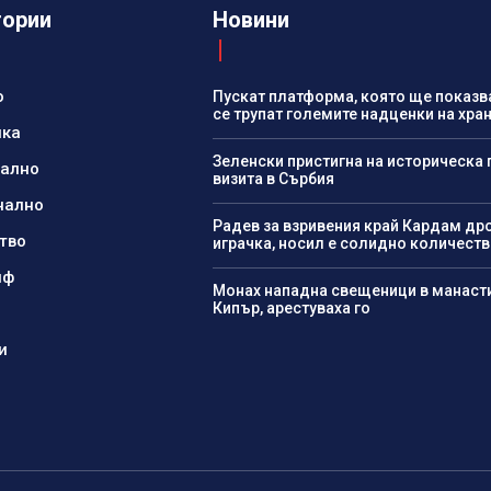
гории
Новини
о
Пускат платформа, която ще показв
се трупат големите надценки на хра
ика
Зеленски пристигна на историческа
нално
визита в Сърбия
нално
Радев за взривения край Кардам дро
тво
играчка, носил е солидно количеств
йф
Монах нападна свещеници в манаст
Кипър, арестуваха го
и