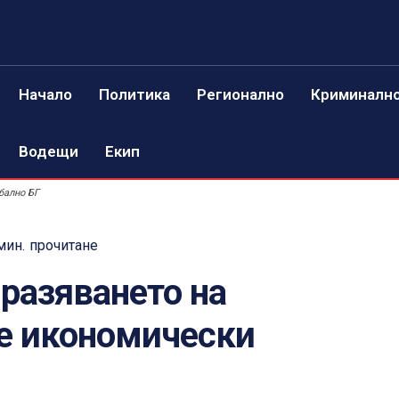
Начало
Политика
Регионално
Криминалн
Водещи
Екип
бално БГ
мин.
прочитане
разяването на
 е икономически