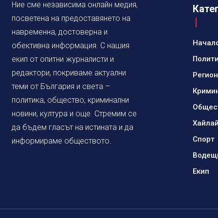
Ние сме независима онлайн медия,
Кате
посветена на предоставянето на
навременна, достоверна и
Начал
обективна информация. С нашия
екип от опитни журналисти и
Полит
редактори, покриваме актуални
Регио
теми от България и света –
Крими
политика, общество, криминални
Общес
новини, култура и още. Стремим се
Хайла
да бъдем гласът на истината и да
Спорт
информираме обществото.
Водещ
Екип