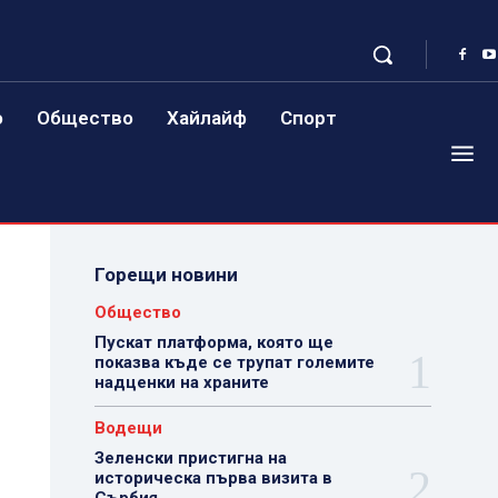
о
Общество
Хайлайф
Спорт
Горещи новини
Общество
Пускат платформа, която ще
показва къде се трупат големите
надценки на храните
Водещи
Зеленски пристигна на
историческа първа визита в