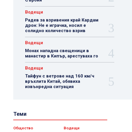
Сърбия
Водещи
Радев за взривения край Кардам
дрон: Не е играчка, носил е
солидно количество взрив
Водещи
Монах нападна свещеници в
манастир в Кипър, арестуваха го
Водещи
Тайфун с ветрове над 160 км/ч
връхлита Китай, обявиха
извънредна ситуация
Теми
Общество
Водещи