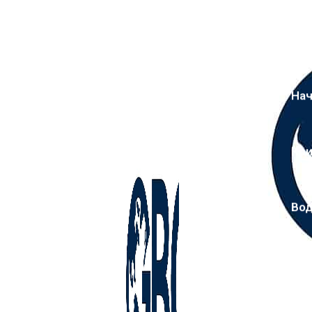
На
Кр
Во