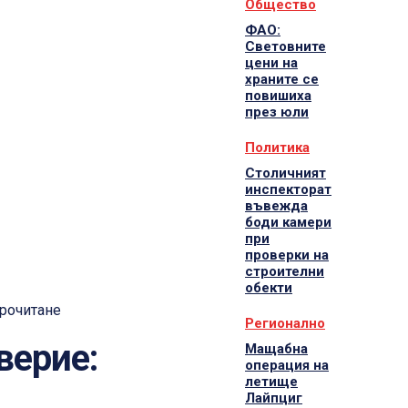
Общество
ФАО:
Световните
цени на
храните се
повишиха
през юли
Политика
Столичният
инспекторат
въвежда
боди камери
при
проверки на
строителни
обекти
рочитане
Регионално
верие:
Мащабна
операция на
летище
Лайпциг