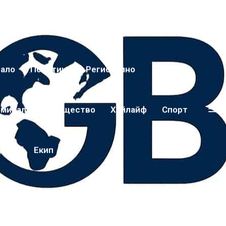
чало
Политика
Регионално
иминално
Общество
Хайлайф
Спорт
дещи
Екип