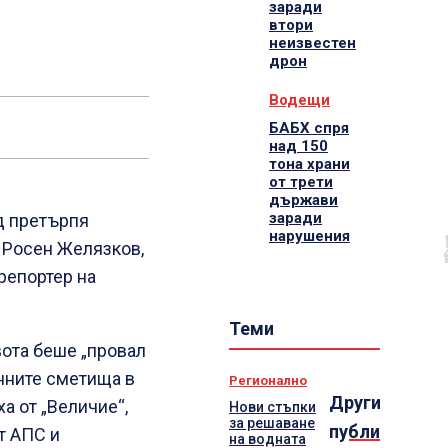
заради
втори
неизвестен
дрон
Водещи
БАБХ спря
над 150
тона храни
от трети
държави
заради
д претърпя
нарушения
а Росен Желязков,
репортер на
Теми
вота беше „провал
онните сметища в
Регионално
Други
а от „Величие“,
Нови стъпки
за решаване
публикации
т АПС и
на водната