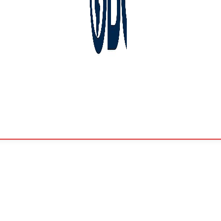
Петък,
Август 7,
2026
28.8
София