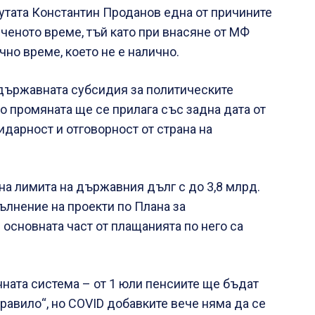
утата Константин Проданов една от причините
иченото време, тъй като при внасяне от МФ
но време, което не е налично.
държавната субсидия за политическите
ато промяната ще се прилага със задна дата от
идарност и отговорност от страна на
на лимита на държавния дълг с до 3,8 млрд.
пълнение на проекти по Плана за
основната част от плащанията по него са
ната система – от 1 юли пенсиите ще бъдат
правило“, но COVID добавките вече няма да се