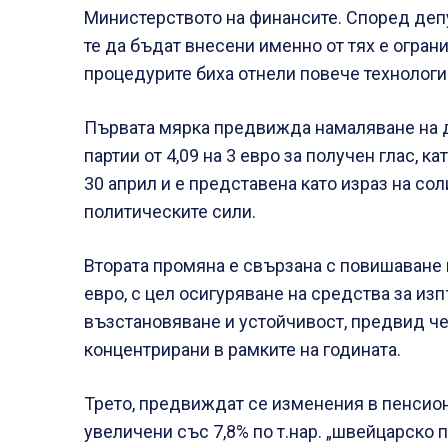
Министерството на финансите. Според деп
те да бъдат внесени именно от тях е огран
процедурите биха отнели повече технологич
Първата мярка предвижда намаляване на 
партии от 4,09 на 3 евро за получен глас, к
30 април и е представена като израз на сол
политическите сили.
Втората промяна е свързана с повишаване 
евро, с цел осигуряване на средства за из
възстановяване и устойчивост, предвид че 
концентрирани в рамките на годината.
Трето, предвиждат се изменения в пенсион
увеличени със 7,8% по т.нар. „швейцарско 