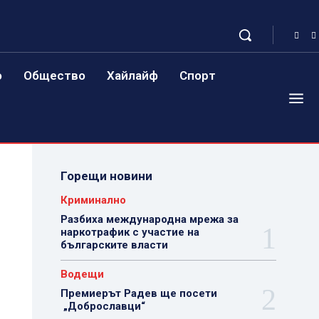
о
Общество
Хайлайф
Спорт
Горещи новини
Криминално
Разбиха международна мрежа за
наркотрафик с участие на
българските власти
Водещи
Премиерът Радев ще посети
„Доброславци“