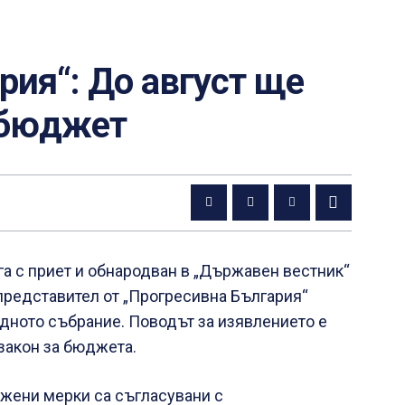
рия“: До август ще
 бюджет
га с приет и обнародван в „Държавен вестник“
редставител от „Прогресивна България“
дното събрание. Поводът за изявлението е
закон за бюджета.
ожени мерки са съгласувани с