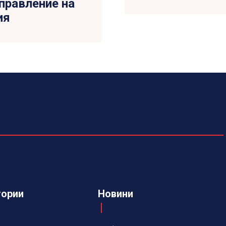
правление на
ия
гории
Новини