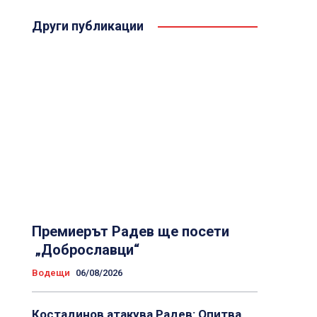
Други публикации
Премиерът Радев ще посети
„Доброславци“
Водещи
06/08/2026
Костадинов атакува Радев: Опитва