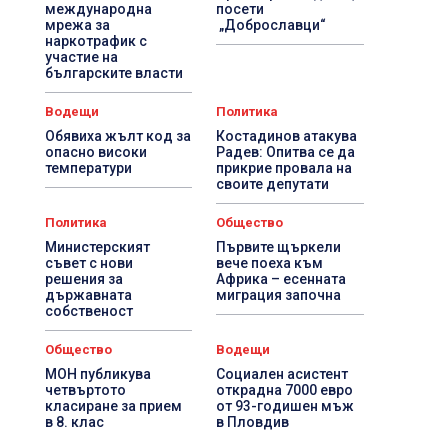
международна
посети
мрежа за
„Доброславци“
наркотрафик с
участие на
българските власти
Водещи
Политика
Обявиха жълт код за
Костадинов атакува
опасно високи
Радев: Опитва се да
температури
прикрие провала на
своите депутати
Политика
Общество
Министерският
Първите щъркели
съвет с нови
вече поеха към
решения за
Африка – есенната
държавната
миграция започна
собственост
Общество
Водещи
МОН публикува
Социален асистент
четвъртото
открадна 7000 евро
класиране за прием
от 93-годишен мъж
в 8. клас
в Пловдив