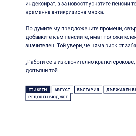
индексират, а за новоотпуснатите пенсии т
временна антикризисна мярка.
По думите му предложените промени, свър
добавките към пенсиите, имат положителен
значителен. Той увери, че няма риск от заб
„Работи се в изключително кратки срокове,
допълни той.
ЕТИКЕТИ
АВГУСТ
БЪЛГАРИЯ
ДЪРЖАВЕН Б
РЕДОВЕН БЮДЖЕТ