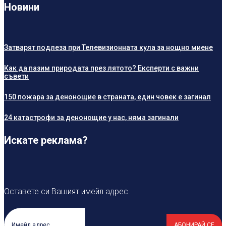
Новини
Затварят подлеза при Телевизионната кула за нощно миене
Как да пазим природата през лятото? Експерти с важни
съвети
150 пожара за денонощие в страната, един човек е загинал
24 катастрофи за денонощие у нас, няма загинали
Искате реклама?
Оставете си Вашият имейл адрес.
АБОНИРАЙ СЕ