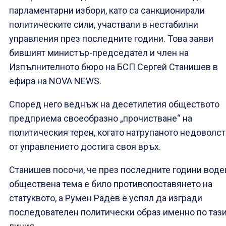
парламентарни избори, като са санкционирали
политическите сили, участвали в нестабилни
управления през последните години. Това заяви
бившият министър-председател и член на
Изпълнителното бюро на БСП Сергей Станишев в
ефира на NOVA NEWS.
Според него веднъж на десетилетия обществото
предприема своеобразно „прочистване“ на
политическия терен, когато натрупаното недоволс
от управлението достига своя връх.
Станишев посочи, че през последните години вод
обществена тема е било противопоставянето на
статуквото, а Румен Радев е успял да изгради
последователен политически образ именно по таз