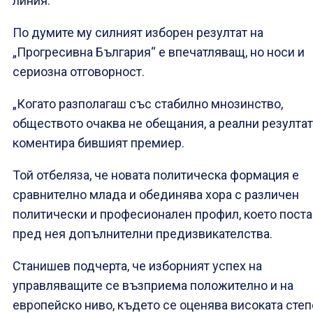
линия.
По думите му силният изборен резултат на
„Прогресивна България“ е впечатляващ, но носи и
сериозна отговорност.
„Когато разполагаш със стабилно мнозинство,
обществото очаква не обещания, а реални резултат
коментира бившият премиер.
Той отбеляза, че новата политическа формация е
сравнително млада и обединява хора с различен
политически и професионален профил, което пост
пред нея допълнителни предизвикателства.
Станишев подчерта, че изборният успех на
управляващите се възприема положително и на
европейско ниво, където се оценява високата сте