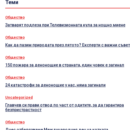
Теми
Общество
Затварят подлеза при Телевизионната кула за нощно миене
Общество
Как да пазим природата през лятото? Експерти с важни съве
Общество
150 пожара за денонощие в страната, един човек е загинал
Общество
24 катастрофи за денонощие у нас, няма загинали
Uncategorized
Главчев си прави отвод по част от одитите, за да гарантира
безпристрастност
Общество
Днес отбелязваме Международния ден на котката