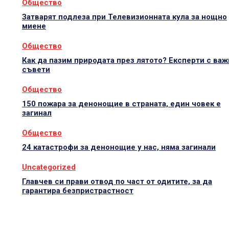
Общество
Затварят подлеза при Телевизионната кула за нощно
миене
Общество
Как да пазим природата през лятото? Експерти с важ
съвети
Общество
150 пожара за денонощие в страната, един човек е
загинал
Общество
24 катастрофи за денонощие у нас, няма загинали
Uncategorized
Главчев си прави отвод по част от одитите, за да
гарантира безпристрастност