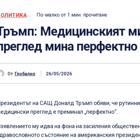
ПОЛИТИКА
По-малко от 1
мин.
прочитане
Тръмп: Медицинският м
преглед мина перфектно
26/05/2026
От
Глобално
резидентът на САЩ Доналд Тръмп обяви, че рутинни
едицински преглед е преминал „перфектно“.
зявлението му идва на фона на засиления обществе
дравословното състояние на американския президе