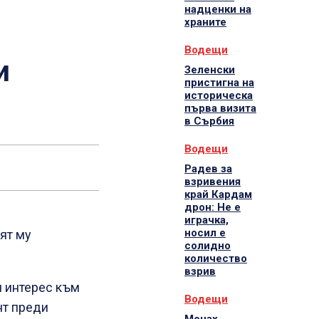
надценки на
храните
Водещи
и
Зеленски
пристигна на
историческа
първа визита
в Сърбия
Водещи
Радев за
взривения
край Кардам
дрон: Не е
играчка,
носил е
ят му
солидно
количество
взрив
н интерес към
Водещи
нт преди