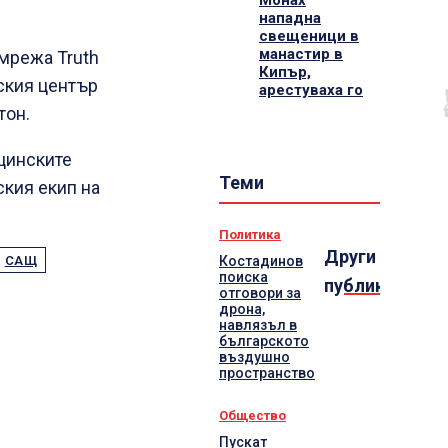
Монах
нападна
свещеници в
манастир в
мрежа Truth
Кипър,
ския център
арестуваха го
тон.
цинските
Теми
кия екип на
Политика
Други
Костадинов
САЩ
поиска
публикации
отговори за
дрона,
навлязъл в
българското
въздушно
пространство
Общество
Пускат