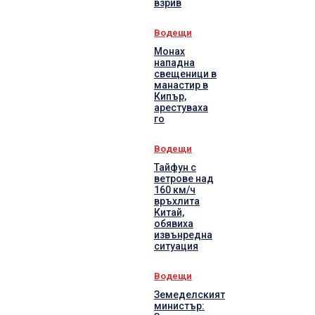
взрив
Водещи
Монах
нападна
свещеници в
манастир в
Кипър,
арестуваха
го
Водещи
Тайфун с
ветрове над
160 км/ч
връхлита
Китай,
обявиха
извънредна
ситуация
Водещи
Земеделският
министър: