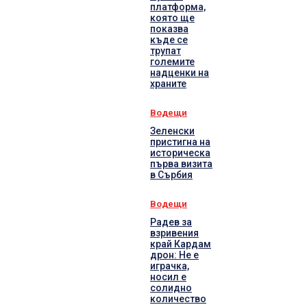
платформа,
която ще
показва
къде се
трупат
големите
надценки на
храните
Водещи
Зеленски
пристигна на
историческа
първа визита
в Сърбия
Водещи
Радев за
взривения
край Кардам
дрон: Не е
играчка,
носил е
солидно
количество