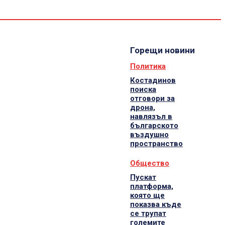
Спорт
Водещи
Екип
Горещи новини
Политика
Костадинов
поиска
отговори за
дрона,
навлязъл в
българското
въздушно
пространство
Общество
Пускат
платформа,
която ще
показва къде
се трупат
големите