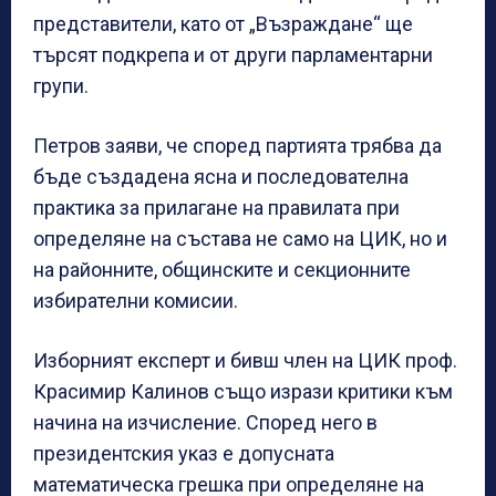
представители, като от „Възраждане“ ще
търсят подкрепа и от други парламентарни
групи.
Петров заяви, че според партията трябва да
бъде създадена ясна и последователна
практика за прилагане на правилата при
определяне на състава не само на ЦИК, но и
на районните, общинските и секционните
избирателни комисии.
Изборният експерт и бивш член на ЦИК проф.
Красимир Калинов също изрази критики към
начина на изчисление. Според него в
президентския указ е допусната
математическа грешка при определяне на