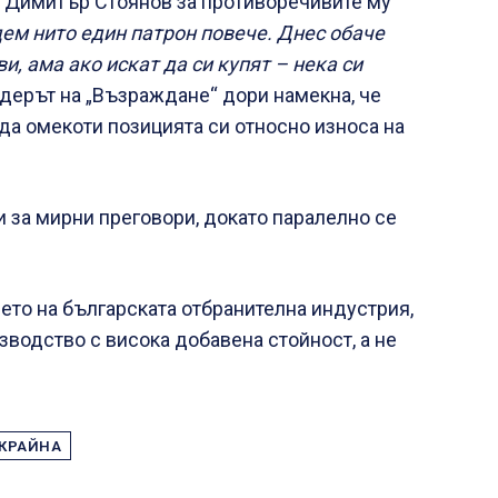
 Димитър Стоянов за противоречивите му
дем нито един патрон повече. Днес обаче
и, ама ако искат да си купят – нека си
ерът на „Възраждане“ дори намекна, че
 да омекоти позицията си относно износа на
и за мирни преговори, докато паралелно се
ието на българската отбранителна индустрия,
зводство с висока добавена стойност, а не
КРАЙНА