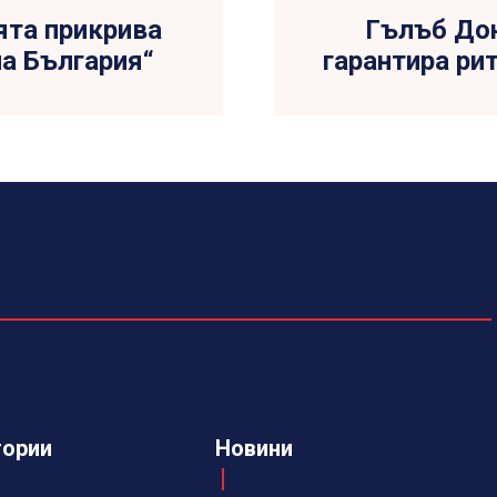
ята прикрива
Гълъб До
на България“
гарантира ри
гории
Новини