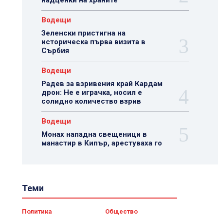
надценки на храните
Водещи
Зеленски пристигна на
историческа първа визита в
Сърбия
Водещи
Радев за взривения край Кардам
дрон: Не е играчка, носил е
солидно количество взрив
Водещи
Монах нападна свещеници в
манастир в Кипър, арестуваха го
Теми
Политика
Общество