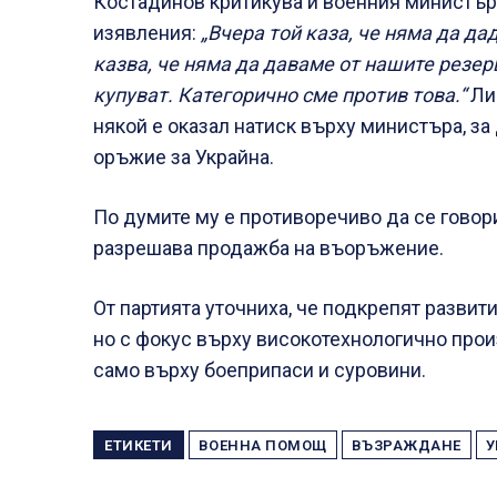
Костадинов критикува и военния министър
изявления:
„Вчера той каза, че няма да да
казва, че няма да даваме от нашите резерв
купуват. Категорично сме против това.“
Лид
някой е оказал натиск върху министъра, за
оръжие за Украйна.
По думите му е противоречиво да се говор
разрешава продажба на въоръжение.
От партията уточниха, че подкрепят развит
но с фокус върху високотехнологично прои
само върху боеприпаси и суровини.
ЕТИКЕТИ
ВОЕННА ПОМОЩ
ВЪЗРАЖДАНЕ
У