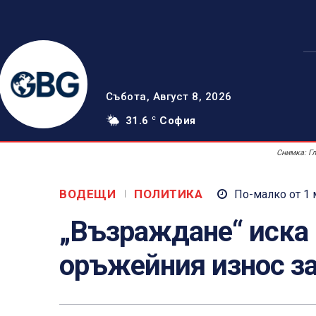
Събота, Август 8, 2026
31.6
София
C
Снимка: Г
ВОДЕЩИ
ПОЛИТИКА
По-малко от 1
„Възраждане“ иска 
оръжейния износ за