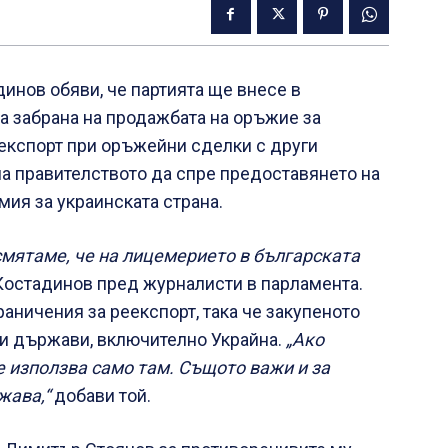
инов обяви, че партията ще внесе в
 забрана на продажбата на оръжие за
експорт при оръжейни сделки с други
а правителството да спре предоставянето на
мия за украинската страна.
мятаме, че на лицемерието в българската
Костадинов пред журналисти в парламента.
раничения за реекспорт, така че закупеното
и държави, включително Украйна.
„Ако
е използва само там. Същото важи и за
жава,“
добави той.