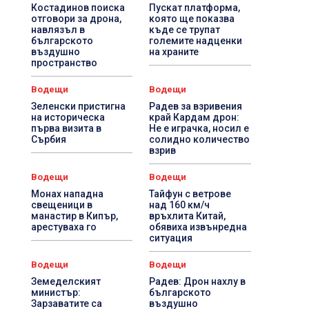
Костадинов поиска
Пускат платформа,
отговори за дрона,
която ще показва
навлязъл в
къде се трупат
българското
големите надценки
въздушно
на храните
пространство
Водещи
Водещи
Зеленски пристигна
Радев за взривения
на историческа
край Кардам дрон:
първа визита в
Не е играчка, носил е
Сърбия
солидно количество
взрив
Водещи
Водещи
Монах нападна
Тайфун с ветрове
свещеници в
над 160 км/ч
манастир в Кипър,
връхлита Китай,
арестуваха го
обявиха извънредна
ситуация
Водещи
Водещи
Земеделският
Радев: Дрон нахлу в
министър:
българското
Зарзаватите са
въздушно