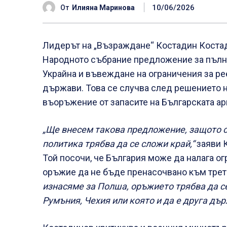
10/06/2026
От
Илияна Маринова
Лидерът на „Възраждане“ Костадин Костад
Народното събрание предложение за пълна
Украйна и въвеждане на ограничения за ре
държави. Това се случва след решението н
въоръжение от запасите на Българската ар
„Ще внесем такова предложение, защото с
политика трябва да се сложи край,“
заяви 
Той посочи, че България може да налага ог
оръжие да не бъде пренасочвано към трет
изнасяме за Полша, оръжието трябва да с
Румъния, Чехия или която и да е друга дър