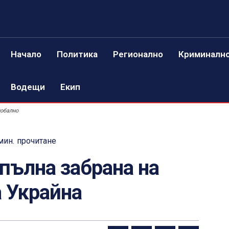
Начало
Политика
Регионално
Криминалн
Водещи
Екип
лобално
мин.
прочитане
пълна забрана на
 Украйна