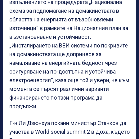
изпълнението на процедурата „Национална
схема за подпомагане на домакинствата в
областта на енергията от възобновяеми
източници“ в рамките на Националния план за
възстановяване и устойчивост.
„Инсталирането на ВЕИ системи по покривите
на домакинствата ще допринесе за
намаляване на енергийната бедност чрез
осигуряване на по-достъпна и устойчива
електроенергия“, каза още той и увери, че към
момента се търсят различни варианти
финансирането по тази програма да
продължи.
Г-н Ли Дзюнхуа покани министър Станков да
участва в World social summit 2 в Доха, където