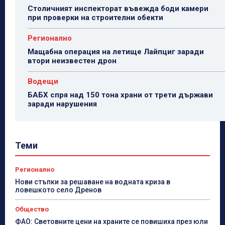
Столичният инспекторат въвежда боди камери
при проверки на строителни обекти
Регионално
Мащабна операция на летище Лайпциг заради
втори неизвестен дрон
Водещи
БАБХ спря над 150 тона храни от трети държави
заради нарушения
Теми
Регионално
Нови стъпки за решаване на водната криза в
ловешкото село Дренов
Общество
ФАО: Световните цени на храните се повишиха през юли