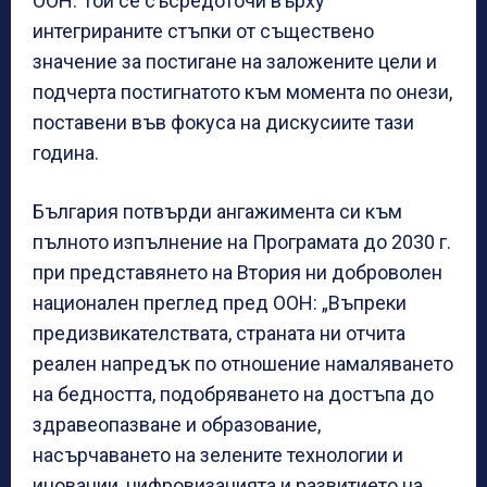
ООН. Той се съсредоточи върху
интегрираните стъпки от съществено
значение за постигане на заложените цели и
подчерта постигнатото към момента по онези,
поставени във фокуса на дискусиите тази
година.
България потвърди ангажимента си към
пълното изпълнение на Програмата до 2030 г.
при представянето на Втория ни доброволен
национален преглед пред ООН: „Въпреки
предизвикателствата, страната ни отчита
реален напредък по отношение намаляването
на бедността, подобряването на достъпа до
здравеопазване и образование,
насърчаването на зелените технологии и
иновации, цифровизацията и развитието на