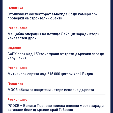
Политика
Столичният инспекторат въвежда боди камери при
проверки на строителни обекти
Регионално
Мащабна операция на летище Лайпциг заради втори
неизвестен дрон
Водещи
БАБХ спря над 150 тона храни от трети държави заради
нарушения
Регионално
Митничари спряха над 215 000 цигари край Видин
Политика
МОСВ обяви за защитени четири вековни дървета
Регионално
РИОСВ – Велико Търново поиска спешни мерки заради
загинали бели щъркели край Габрово