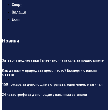
Спорт
Водещи
Екип
Новини
Затварят подлеза при Телевизионната кула за нощно миене
Как да пазим природата през лятото? Експерти с важни
съвети
150 пожара за денонощие в страната, един човек е загинал
24 катастрофи за денонощие у нас, няма загинали