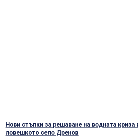
Нови стъпки за решаване на водната криза 
ловешкото село Дренов