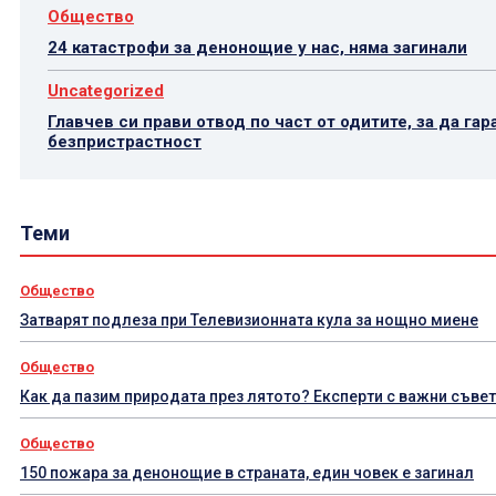
Общество
24 катастрофи за денонощие у нас, няма загинали
Uncategorized
Главчев си прави отвод по част от одитите, за да гар
безпристрастност
Теми
Общество
Затварят подлеза при Телевизионната кула за нощно миене
Общество
Как да пазим природата през лятото? Експерти с важни съве
Общество
150 пожара за денонощие в страната, един човек е загинал