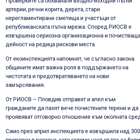
Проверките са обхванали входно-изходни пътни
артерии, речни корита, дерета, стари
нерегламентирани сметища и участъци от
републиканската пътна мрежа. Според РИОСВ е
извършена сериозна организационна и почистващ
дейност на редица рискови места.
От екоинспекцията напомнят, че съгласно закона
общините имат важна роля в поддържането на
чистотата и предотвратяването на нови
замърсявания.
От РИОСВ – Пловдив отправят и апел към
гражданите да пазят вече почистените терени и да
проявяват отговорно отношение към околната сред
Само през април инспекцията е извършила над 30
проверки в региона, като голяма част от тях са били