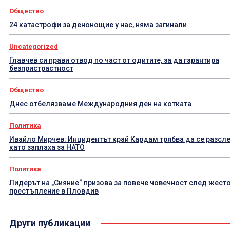
Общество
24 катастрофи за денонощие у нас, няма загинали
Uncategorized
Главчев си прави отвод по част от одитите, за да гарантира
безпристрастност
Общество
Днес отбелязваме Международния ден на котката
Политика
Ивайло Мирчев: Инцидентът край Кардам трябва да се разсл
като заплаха за НАТО
Политика
Лидерът на „Сияние“ призова за повече човечност след жест
престъпление в Пловдив
Други публикации