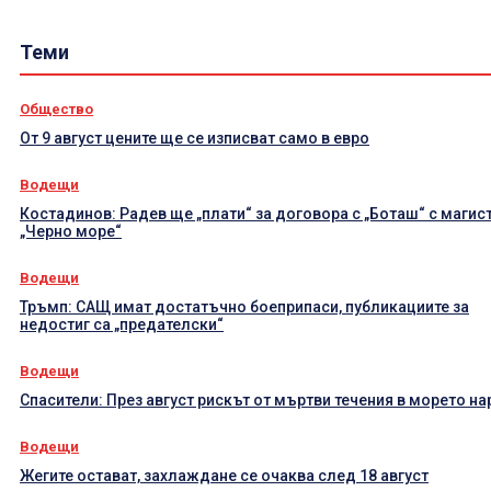
Теми
Общество
От 9 август цените ще се изписват само в евро
Водещи
Костадинов: Радев ще „плати“ за договора с „Боташ“ с магис
„Черно море“
Водещи
Тръмп: САЩ имат достатъчно боеприпаси, публикациите за
недостиг са „предателски“
Водещи
Спасители: През август рискът от мъртви течения в морето на
Водещи
Жегите остават, захлаждане се очаква след 18 август