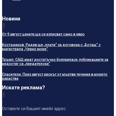
Новини
От 9 август цените ще се изписват само в евро
Костадинов: Радев ще „плати“ за договора с „Боташ“ с
магистрала „Черно море“
Тръмп: САЩ имат достатъчно боеприпаси, публикациите за
недостиг са „предателски“
Спасители: През август рискът от мъртви течения в морето
нараства
Искате реклама?
Оставете си Вашият имейл адрес.