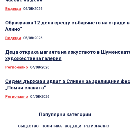
Водещи
06/08/2026
Образуваха 12 дела срещу събарянето на сгради в
Алино“
Водещи
05/08/2026
Деца откриха магията на изкуството в Шуменскат
художествена галерия
Регионално
04/08/2026
Седем държави идват в Сливен за зрелищния фе
„Помни славата“
Регионално
04/08/2026
Популярни категории
ОБЩЕСТВО
ПОЛИТИКА
ВОДЕЩИ
РЕГИОНАЛНО