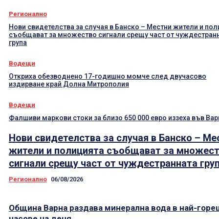
Регионално
Нови свидетелства за случая в Банско – Местни жители и по
съобщават за множество сигнали срещу част от чуждестран
група
Водещи
Откриха обезводнено 17-годишно момче след двучасово
издирване край Долна Митрополия
Водещи
Фалшиви маркови стоки за близо 650 000 евро иззеха във Вар
Нови свидетелства за случая в Банско – Ме
жители и полицията съобщават за множес
сигнали срещу част от чуждестранната гру
Регионално
06/08/2026
Община Варна раздава минерална вода в най-гор
часове на деня