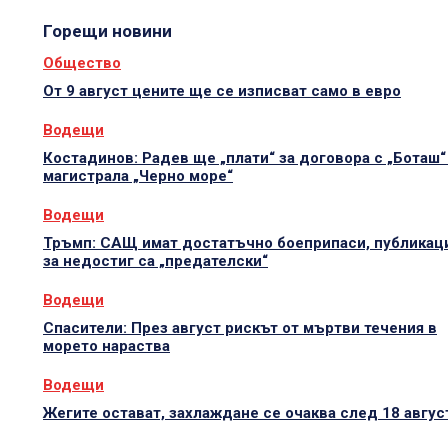
Горещи новини
Общество
От 9 август цените ще се изписват само в евро
Водещи
Костадинов: Радев ще „плати“ за договора с „Боташ“
магистрала „Черно море“
Водещи
Тръмп: САЩ имат достатъчно боеприпаси, публикац
за недостиг са „предателски“
Водещи
Спасители: През август рискът от мъртви течения в
морето нараства
Водещи
Жегите остават, захлаждане се очаква след 18 авгус